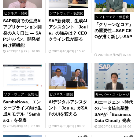
ビジネス・開発
ソフトウェア・仮想化
ソフトウェア・仮想化
SAP環境での生成AI
SAP新発表、生成AI
「クリーンなコア」
アプリケーション開
アシスタント「Joul
の重要性―SAP CE
発の入り口に ― SA
e」の強みは？ CEO
Oが描く新しいSAP
Pジャパン、開発者
クライン氏が語る
向け新機能
2023年11月29日 10:00
2023年10月03日 15:20
2023年05月25日 07:00
ソフトウェア・仮想化
ビジネス・開発
サーバー・ストレージ
SambaNova、エン
AIデジタルアシスタ
AIエージェント時代
タープライズ向け生
ント「Joule」がSA
のデータ統合基盤
成AIモデル「Samb
PのUIを変える
SAPが「Business
a-1」を発表
Data Cloud」発表
2024年03月04日 07:00
2024年05月01日 08:00
2025年03月21日 08:00