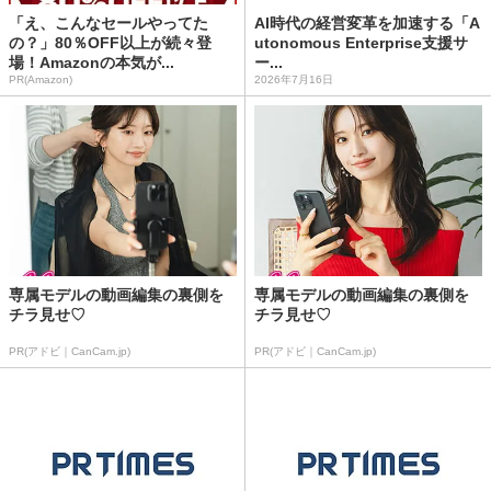
「え、こんなセールやってた
AI時代の経営変革を加速する「A
の？」80％OFF以上が続々登
utonomous Enterprise支援サ
場！Amazonの本気が...
ー...
PR(Amazon)
2026年7月16日
専属モデルの動画編集の裏側を
専属モデルの動画編集の裏側を
チラ見せ♡
チラ見せ♡
PR(アドビ｜CanCam.jp)
PR(アドビ｜CanCam.jp)