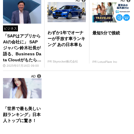
AD
AD
ビジネス
わずか1年でオーナ
最短5分で接続
「SAPはアプリから
ーが手放す車ランキ
AIの会社に」 SAP
ング あの日本車も
ジャパン鈴木社長が
語る、Business Da
ta Cloudがもたらす
PR Skyrocket株式会社
PR LotusFlare Inc
変化
2025年07月16日 09:00
AD
「世界で最も美しい
顔ランキング」日本
人トップに驚き！