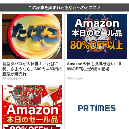
この記事を読まれたあなたへのオススメ
新型タバコが大反響！「たばこ
Amazon今日も見逃せない！8
税、さようなら」600円→83円の
0%OFF以上が続々登場
新型が爆売れ
PR(株式会社HAL)
PR(Amazon)