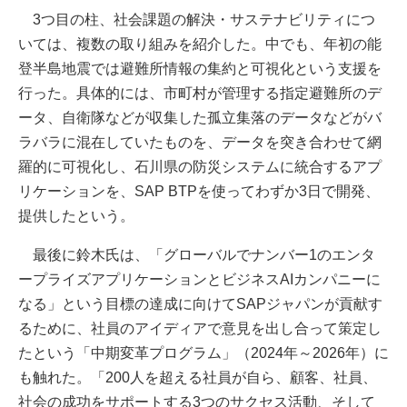
3つ目の柱、社会課題の解決・サステナビリティにつ
いては、複数の取り組みを紹介した。中でも、年初の能
登半島地震では避難所情報の集約と可視化という支援を
行った。具体的には、市町村が管理する指定避難所のデ
ータ、自衛隊などが収集した孤立集落のデータなどがバ
ラバラに混在していたものを、データを突き合わせて網
羅的に可視化し、石川県の防災システムに統合するアプ
リケーションを、SAP BTPを使ってわずか3日で開発、
提供したという。
最後に鈴木氏は、「グローバルでナンバー1のエンタ
ープライズアプリケーションとビジネスAIカンパニーに
なる」という目標の達成に向けてSAPジャパンが貢献す
るために、社員のアイディアで意見を出し合って策定し
たという「中期変革プログラム」（2024年～2026年）に
も触れた。「200人を超える社員が自ら、顧客、社員、
社会の成功をサポートする3つのサクセス活動、そして