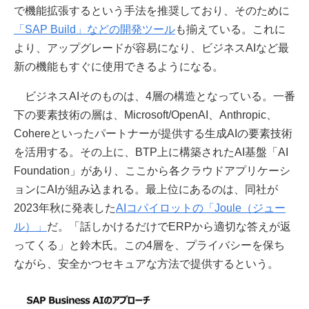
で機能拡張するという手法を推奨しており、そのために
「SAP Build」などの開発ツール
も揃えている。これに
より、アップグレードが容易になり、ビジネスAIなど最
新の機能もすぐに使用できるようになる。
ビジネスAIそのものは、4層の構造となっている。一番
下の要素技術の層は、Microsoft/OpenAI、Anthropic、
Cohereといったパートナーが提供する生成AIの要素技術
を活用する。その上に、BTP上に構築されたAI基盤「AI
Foundation」があり、ここから各クラウドアプリケーシ
ョンにAIが組み込まれる。最上位にあるのは、同社が
2023年秋に発表した
AIコパイロットの「Joule（ジュー
ル）」
だ。「話しかけるだけでERPから適切な答えが返
ってくる」と鈴木氏。この4層を、プライバシーを保ち
ながら、安全かつセキュアな方法で提供するという。