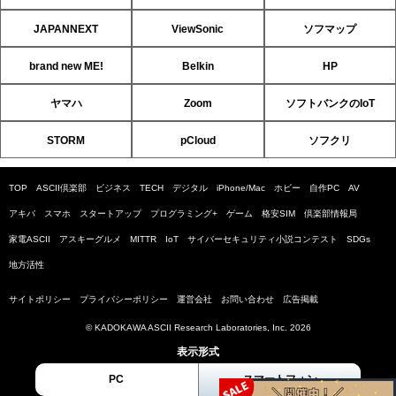
JAPANNEXT
ViewSonic
ソフマップ
brand new ME!
Belkin
HP
ヤマハ
Zoom
ソフトバンクのIoT
STORM
pCloud
ソフクリ
TOP
ASCII倶楽部
ビジネス
TECH
デジタル
iPhone/Mac
ホビー
自作PC
AV
アキバ
スマホ
スタートアップ
プログラミング+
ゲーム
格安SIM
倶楽部情報局
家電ASCII
アスキーグルメ
MITTR
IoT
サイバーセキュリティ小説コンテスト
SDGs
地方活性
サイトポリシー
プライバシーポリシー
運営会社
お問い合わせ
広告掲載
© KADOKAWA ASCII Research Laboratories, Inc. 2026
表示形式
PC
スマートフォン