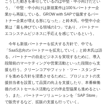
こうした動きを牽引しているのは中堅・中小向けだとい
う。「中堅・中小向けは新規案件は100％パートナー企
業から再販している。GROW with SAPで協業するパー
トナー企業が増える形になった」と鈴木氏。中堅中小企
業は「最も伸びている領域の1つ」であり、パートナー
エコシステムビジネスに手応えを感じているという。
今年も新規パートナーを拡大する方針で、中でも
「SaaS志向のパートナーを拡充していく」と鈴木氏は語
る。パートナーの自走ビジネスを実現するために、導入
段階前のマーケティングや営業活動といった段階から支
援も行う。クリーンコアやフィット・ツー・スタンダー
ドを進める方針を浸透させるために、プロジェクトの支
援担当者を設置して品質の向上を支援したり、本番稼働
後のポストセールス活動などの伴走型協業も進めるとい
う。また、パートナーソリューションを「SAP Store」
で販売するなど、拡販の支援も行っていく。