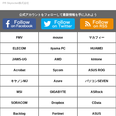
PR Skyrocket株式会社
公式アカウントをフォローして最新情報を手に入れよう
FMV
mouse
マカフィー
ELECOM
iiyama PC
HUAWEI
JAWS-UG
AMD
kintone
Acrobat
Sycom
ASUS ROG
キヤノンMJ
Azure
パソコンSEVEN
MSI
GIGABYTE
ASRock
SORACOM
Dropbox
CData
Backlog
Fortinet
ASUS