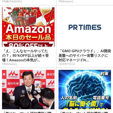
PR(株式会社HAL)
PR(Amazon)
「え、こんなセールやってた
「GMO GPUクラウド」、AI開発
の？」80％OFF以上が続々登
基盤へのサイバー攻撃リスクに
場！Amazonの本気が...
対応マネージドH...
PR(Amazon)
2026年7月1日