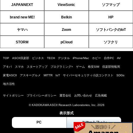
JAPANNEXT
ViewSonic
ソフマップ
brand new ME!
Belkin
HP
ヤマハ
Zoom
ソフトバンクのIoT
STORM
pCloud
ソフクリ
TOP
ASCII倶楽部
ビジネス
TECH
デジタル
iPhone/Mac
ホビー
自作PC
AV
アキバ
スマホ
スタートアップ
プログラミング+
ゲーム
格安SIM
倶楽部情報局
家電ASCII
アスキーグルメ
MITTR
IoT
サイバーセキュリティ小説コンテスト
SDGs
地方活性
サイトポリシー
プライバシーポリシー
運営会社
お問い合わせ
広告掲載
© KADOKAWA ASCII Research Laboratories, Inc. 2026
表示形式
PC
スマートフォン