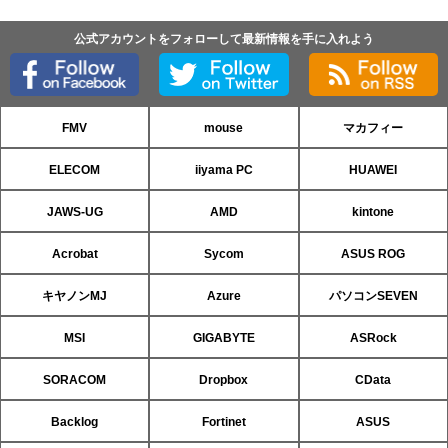
公式アカウントをフォローして最新情報を手に入れよう
FMV
mouse
マカフィー
ELECOM
iiyama PC
HUAWEI
JAWS-UG
AMD
kintone
Acrobat
Sycom
ASUS ROG
キヤノンMJ
Azure
パソコンSEVEN
MSI
GIGABYTE
ASRock
SORACOM
Dropbox
CData
Backlog
Fortinet
ASUS