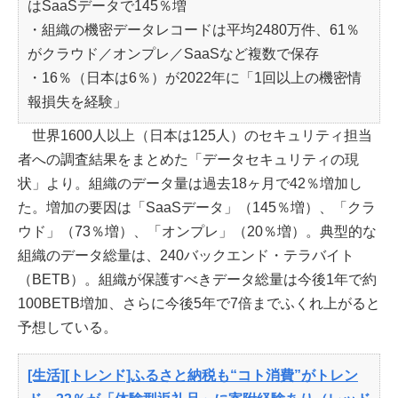
はSaaSデータで145％増
・組織の機密データレコードは平均2480万件、61％
がクラウド／オンプレ／SaaSなど複数で保存
・16％（日本は6％）が2022年に「1回以上の機密情
報損失を経験」
世界1600人以上（日本は125人）のセキュリティ担当
者への調査結果をまとめた「データセキュリティの現
状」より。組織のデータ量は過去18ヶ月で42％増加し
た。増加の要因は「SaaSデータ」（145％増）、「クラ
ウド」（73％増）、「オンプレ」（20％増）。典型的な
組織のデータ総量は、240バックエンド・テラバイト
（BETB）。組織が保護すべきデータ総量は今後1年で約
100BETB増加、さらに今後5年で7倍までふくれ上がると
予想している。
[生活][トレンド]ふるさと納税も“コト消費”がトレン