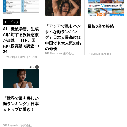
ITトピック
「アジアで最もハン
最短5分で接続
AI・機械学習、生成
サムな顔ランキン
AIに対する投資意欲
グ」日本人最高位は
が加速 ― ITR、国
中国でも大人気のあ
内IT投資動向調査20
の俳優
24
PR Skyrocket株式会社
PR LotusFlare Inc
2023年11月21日 10:30
AD
「世界で最も美しい
顔ランキング」日本
人トップに驚き！
PR Skyrocket株式会社