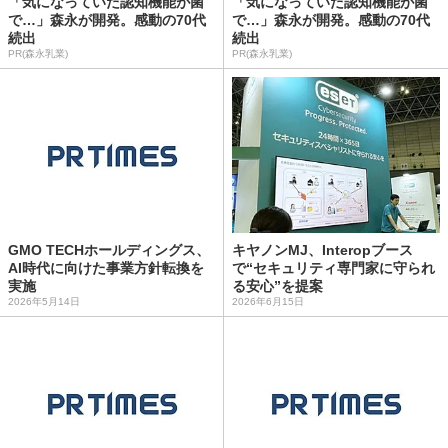
「気になっていた認知機能が菌
「気になっていた認知機能が菌
で…」森永が開発。感動の70代
で…」森永が開発。感動の70代
続出
続出
PR(森永乳業)
PR(森永乳業)
GMO TECHホールディングス、
キヤノンMJ、Interopブース
AI時代に向けた事業方針転換を
で“セキュリティ専門家に守られ
実施
る安心”を提案
2026年5月14日
2026年6月15日