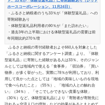
ド、33％が「体験型返礼品」に寄附経験あり（レッド
ホースコーポレーション、11月24日）
・ふるさと納税者のうち33％が「体験型返礼品」への
寄附経験あり
・体験型返礼品利用者の90％が「また訪れたい」
・過去3年の上半期における体験型返礼品の需要は前
年同期比約270％増
ふるさと納税の寄付経験者およそ660人を対象とした
「ふるさと納税に関するアンケート調査」より。「体験
型返礼品」に寄附した経験がある人は33％、そのジャン
ルとしては地域内で使える「食事券」「宿泊券」「買い
物券」が多く挙がった。実際に78％が利用しており、利
用して良かった点としては「地域の美味しいものを現地
で食べられたこと」（55％）、「地域の人との触れ合
い」（34％）、「そこでしかできない貴重な体験」
（30％）など。体験型返礼品により「寄附者が寄附先に
訪れる＝交流人口の増加」などの効果があるとまとめて