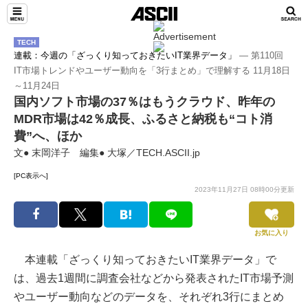
TECH
連載：今週の「ざっくり知っておきたいIT業界データ」
― 第110回
IT市場トレンドやユーザー動向を「3行まとめ」で理解する 11月18日
～11月24日
国内ソフト市場の37％はもうクラウド、昨年の
MDR市場は42％成長、ふるさと納税も“コト消
費”へ、ほか
文● 末岡洋子 編集● 大塚／TECH.ASCII.jp
[PC表示へ]
2023年11月27日 08時00分更新
お気に入り
本連載「ざっくり知っておきたいIT業界データ」で
は、過去1週間に調査会社などから発表されたIT市場予測
やユーザー動向などのデータを、それぞれ3行にまとめ