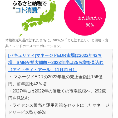
体験型返礼品で訪れたまちに、90％が「また訪れたい」と回答（出
典：レッドホースコーポレーション）
[セキュリティ]マネージドEDR市場は2022年42％
増、SMBが拡大傾向～2023年度は25％増を見込む
（アイ・ティ・アール、11月21日）
・ マネージドEDRの2022年度の売上金額は156億
円、前年度比42％増
・2027年には2022年の倍近くの市場規模へ、292億
円を見込む
・ライセンス販売と運用監視をセットにしたマネージ
ドサービス型が盛況