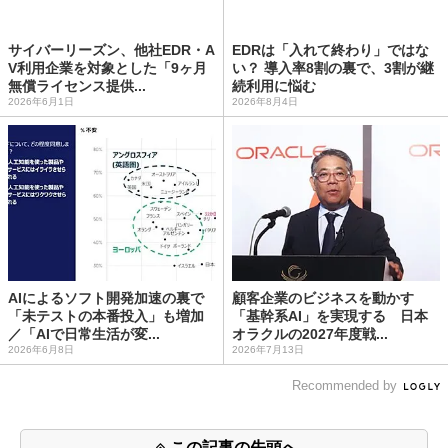
サイバーリーズン、他社EDR・A
EDRは「入れて終わり」ではな
V利用企業を対象とした「9ヶ月
い？ 導入率8割の裏で、3割が継
無償ライセンス提供...
続利用に悩む
2026年6月1日
2026年8月4日
AIによるソフト開発加速の裏で
顧客企業のビジネスを動かす
「未テストの本番投入」も増加
「基幹系AI」を実現する 日本
／「AIで日常生活が変...
オラクルの2027年度戦...
2026年6月8日
2026年7月13日
Recommended by
この記事の先頭へ