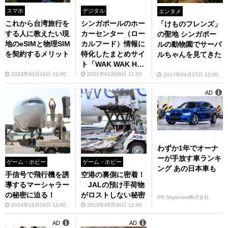
スマホ
デジタル
エンタメ
これから台湾旅行を
シンガポールのホー
「けものフレンズ」
する人に教えたい現
カーセンター（ロー
の聖地 シンガポー
地のeSIMと物理SIM
カルフード）情報に
ルの動物園でサーバ
を契約するメリット
特化したまとめサイ
ルちゃんを見てきた
ト「WAK WAK HA
WKER」をFUTURE
2023年03月24日 12:00
2021年02月09日 11:00
2017年04月15日 12:00
K SGが発表
AD
わずか1年でオーナ
ーが手放す車ランキ
ゲーム・ホビー
ゲーム・ホビー
ング あの日本車も
手信号で飛行機を誘
空港の裏側に密着！
導するマーシャラー
JALの預け手荷物
の秘密に迫る！
がロストしない秘密
PR Skyrocket株式会社
2014年10月26日 12:00
2013年06月30日 12:00
AD
AD