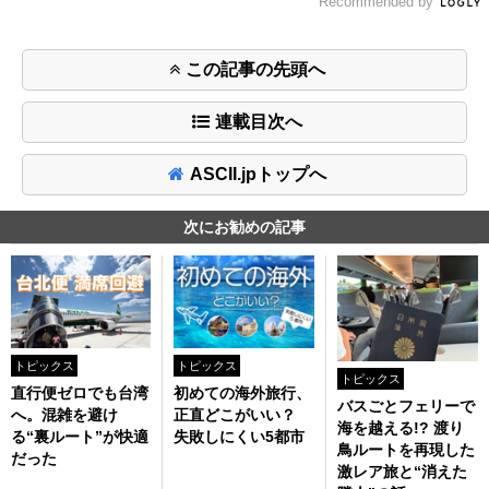
Recommended by
この記事の先頭へ
連載目次へ
ASCII.jpトップへ
次にお勧めの記事
トピックス
トピックス
トピックス
直行便ゼロでも台湾
初めての海外旅行、
バスごとフェリーで
へ。混雑を避け
正直どこがいい？
海を越える!? 渡り
る“裏ルート”が快適
失敗しにくい5都市
鳥ルートを再現した
だった
激レア旅と“消えた