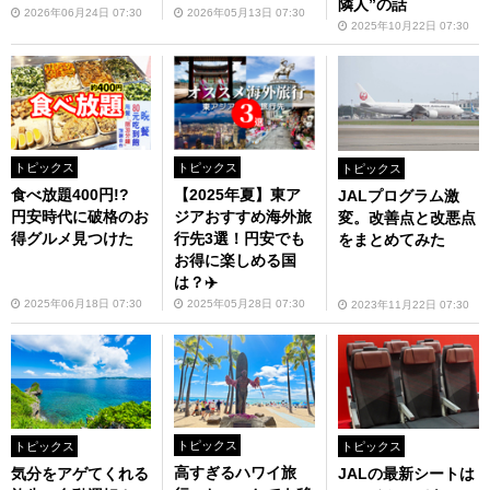
隣人”の話
2026年06月24日 07:30
2026年05月13日 07:30
2025年10月22日 07:30
トピックス
トピックス
トピックス
食べ放題400円!?
【2025年夏】東ア
JALプログラム激
円安時代に破格のお
ジアおすすめ海外旅
変。改善点と改悪点
得グルメ見つけた
行先3選！円安でも
をまとめてみた
お得に楽しめる国
は？✈️
2025年06月18日 07:30
2025年05月28日 07:30
2023年11月22日 07:30
トピックス
トピックス
トピックス
高すぎるハワイ旅
JALの最新シートは
気分をアゲてくれる