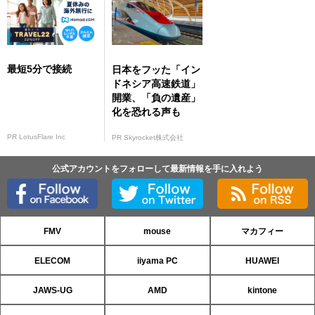
最短5分で接続
日本をフッた「イン
ドネシア高速鉄道」
開業、「負の遺産」
化を恐れる声も
PR LotusFlare Inc
PR Skyrocket株式会社
公式アカウントをフォローして最新情報を手に入れよう
FMV
mouse
マカフィー
ELECOM
iiyama PC
HUAWEI
JAWS-UG
AMD
kintone