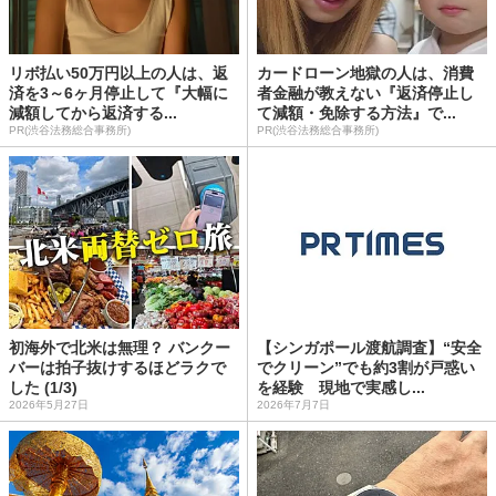
リボ払い50万円以上の人は、返
カードローン地獄の人は、消費
済を3～6ヶ月停止して『大幅に
者金融が教えない『返済停止し
減額してから返済する...
て減額・免除する方法』で...
PR(渋谷法務総合事務所)
PR(渋谷法務総合事務所)
初海外で北米は無理？ バンクー
【シンガポール渡航調査】“安全
バーは拍子抜けするほどラクで
でクリーン”でも約3割が戸惑い
した (1/3)
を経験 現地で実感し...
2026年5月27日
2026年7月7日