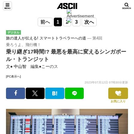
前へ
1
2
3
次へ
デジタル
旅の達人が伝える! スマートトラベラーへの道
― 第4回
乗ろうよ、飛行機！
乗り継ぎ17時間!? 最悪を最高に変えるシンガポー
ル・トランジット
文●
中山智
編集●こーのス
[PC表示へ]
2023年07月12日 07時30分更新
お気に入り