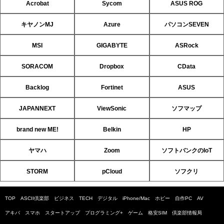
Acrobat
Sycom
ASUS ROG
キヤノンMJ
Azure
パソコンSEVEN
MSI
GIGABYTE
ASRock
SORACOM
Dropbox
CData
Backlog
Fortinet
ASUS
JAPANNEXT
ViewSonic
ソフマップ
brand new ME!
Belkin
HP
ヤマハ
Zoom
ソフトバンクのIoT
STORM
pCloud
ソフクリ
TOP
ASCII倶楽部
ビジネス
TECH
デジタル
iPhone/Mac
ホビー
自作PC
AV
アキバ
スマホ
スタートアップ
プログラミング+
ゲーム
格安SIM
倶楽部情報局