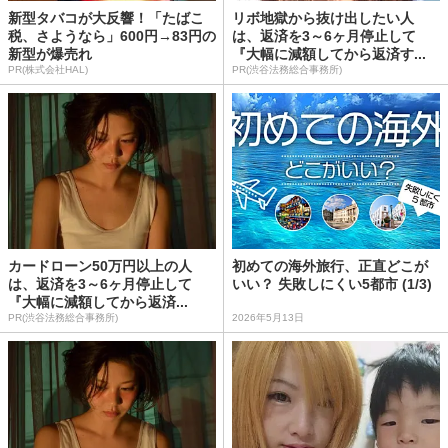
新型タバコが大反響！「たばこ
リボ地獄から抜け出したい人
税、さようなら」600円→83円の
は、返済を3～6ヶ月停止して
新型が爆売れ
『大幅に減額してから返済す...
PR(株式会社HAL)
PR(渋谷法務総合事務所)
カードローン50万円以上の人
初めての海外旅行、正直どこが
は、返済を3～6ヶ月停止して
いい？ 失敗しにくい5都市 (1/3)
『大幅に減額してから返済...
PR(渋谷法務総合事務所)
2026年5月13日