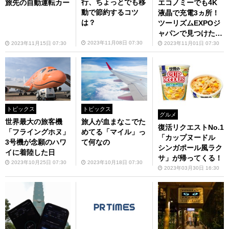
行、ちょっとでも移
エコノミーでも4K
旅先の自動運転カー
動で節約するコツ
液晶で充電3ヵ所！
は？
ツーリズムEXPOジ
ャパンで見つけた凄
いやつ
2023年11月08日 07:30
2023年11月01日 07:30
2023年11月15日 07:30
トピックス
トピックス
グルメ
世界最大の旅客機
旅人が血まなこでた
復活リクエストNo.1
「フライングホヌ」
めてる「マイル」っ
「カップヌードル
3号機が念願のハワ
て何なの
シンガポール風ラク
イに着陸した日
サ」が帰ってくる！
2023年10月25日 07:30
2023年10月18日 07:30
2023年03月30日 16:30