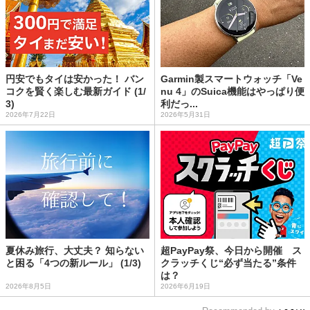
円安でもタイは安かった！ バン
Garmin製スマートウォッチ「Ve
コクを賢く楽しむ最新ガイド (1/
nu 4」のSuica機能はやっぱり便
3)
利だっ...
2026年7月22日
2026年5月31日
夏休み旅行、大丈夫？ 知らない
超PayPay祭、今日から開催 ス
と困る「4つの新ルール」 (1/3)
クラッチくじ“必ず当たる”条件
は？
2026年8月5日
2026年6月19日