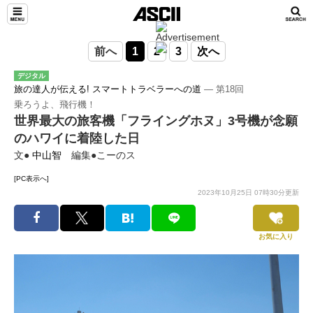
前へ
1
2
3
次へ
デジタル
旅の達人が伝える! スマートトラベラーへの道
― 第18回
乗ろうよ、飛行機！
世界最大の旅客機「フライングホヌ」3号機が念願
のハワイに着陸した日
文●
中山智
編集●こーのス
[PC表示へ]
2023年10月25日 07時30分更新
お気に入り