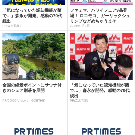
「気になっていた認知機能が菌
ファミマ、ハワイフェア9品登
で…」森永が開発。感動の70代
場！ ロコモコ、ガーリックシュ
続出
リンプなどめちゃうまそ
PR(森永乳業)
2026年7月7日
全国の絶景ポイントにサウナ付
「気になっていた認知機能が菌
きのシェア別荘を展開
で…」森永が開発。感動の70代
続出
PR(COCO VILLA on GOETHE)
PR(森永乳業)