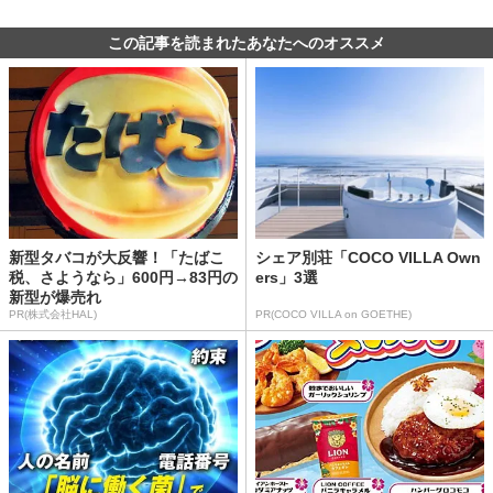
この記事を読まれたあなたへのオススメ
新型タバコが大反響！「たばこ
シェア別荘「COCO VILLA Own
税、さようなら」600円→83円の
ers」3選
新型が爆売れ
PR(株式会社HAL)
PR(COCO VILLA on GOETHE)