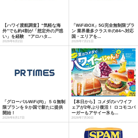
【ハワイ渡航調査】“気軽な海
「WiFiBOX」5G完全無制限プラ
外”でも約4割が「想定外の戸惑
ン 業界最多クラス※の84へ対応
い」を経験 “アロハタ...
国・エリアを...
2026年6月2日
2026年7月21日
「グローバルWiFi(R)」５Ｇ無制
【本日から】コメダのハワイフ
限プランを９か国で新たに提供
ェアが2年ぶり復活！ ロコモコバ
開始！
ーガーもアサイー氷も...
2026年6月17日
2026年7月30日