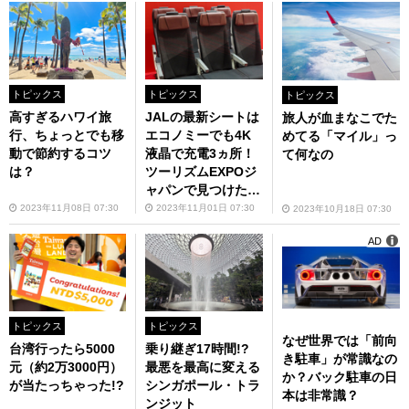
トピックス
トピックス
トピックス
高すぎるハワイ旅
JALの最新シートは
旅人が血まなこでた
行、ちょっとでも移
エコノミーでも4K
めてる「マイル」っ
動で節約するコツ
液晶で充電3ヵ所！
て何なの
は？
ツーリズムEXPOジ
ャパンで見つけた凄
いやつ
2023年11月08日 07:30
2023年11月01日 07:30
2023年10月18日 07:30
AD
トピックス
トピックス
なぜ世界では「前向
台湾行ったら5000
乗り継ぎ17時間!?
き駐車」が常識なの
元（約2万3000円）
最悪を最高に変える
か？バック駐車の日
が当たっちゃった!?
シンガポール・トラ
本は非常識？
ンジット