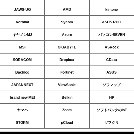
JAWS-UG
AMD
kintone
Acrobat
Sycom
ASUS ROG
キヤノンMJ
Azure
パソコンSEVEN
MSI
GIGABYTE
ASRock
SORACOM
Dropbox
CData
Backlog
Fortinet
ASUS
JAPANNEXT
ViewSonic
ソフマップ
brand new ME!
Belkin
HP
ヤマハ
Zoom
ソフトバンクのIoT
STORM
pCloud
ソフクリ