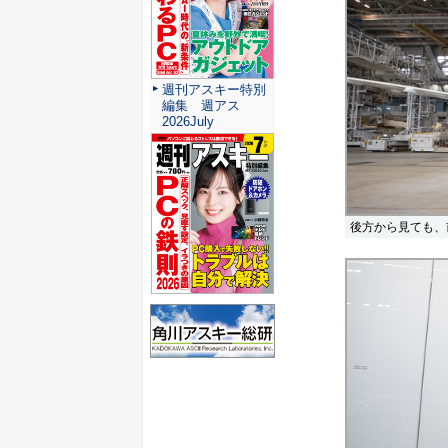
週刊アスキー特別
編集 週アス
2026July
後方から見ても、