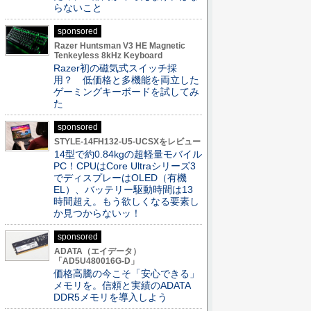
らないこと
sponsored
Razer Huntsman V3 HE Magnetic
Tenkeyless 8kHz Keyboard
Razer初の磁気式スイッチ採
用？ 低価格と多機能を両立した
ゲーミングキーボードを試してみ
た
sponsored
STYLE-14FH132-U5-UCSXをレビュー
14型で約0.84kgの超軽量モバイル
PC！CPUはCore Ultraシリーズ3
でディスプレーはOLED（有機
EL）、バッテリー駆動時間は13
時間超え。もう欲しくなる要素し
か見つからないッ！
sponsored
ADATA（エイデータ）
「AD5U480016G-D」
価格高騰の今こそ「安心できる」
メモリを。信頼と実績のADATA
DDR5メモリを導入しよう