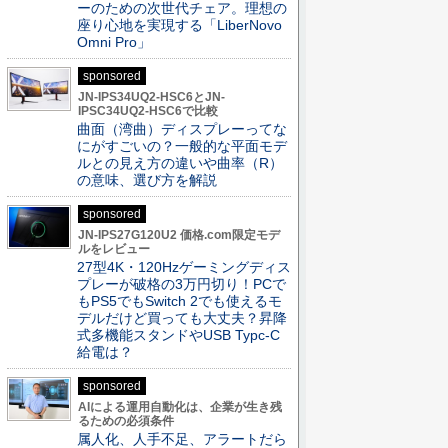
ーのための次世代チェア。理想の
座り心地を実現する「LiberNovo
Omni Pro」
sponsored
JN-IPS34UQ2-HSC6とJN-
IPSC34UQ2-HSC6で比較
曲面（湾曲）ディスプレーってな
にがすごいの？一般的な平面モデ
ルとの見え方の違いや曲率（R）
の意味、選び方を解説
sponsored
JN-IPS27G120U2 価格.com限定モデ
ルをレビュー
27型4K・120Hzゲーミングディス
プレーが破格の3万円切り！PCで
もPS5でもSwitch 2でも使えるモ
デルだけど買っても大丈夫？昇降
式多機能スタンドやUSB Typc-C
給電は？
sponsored
AIによる運用自動化は、企業が生き残
るための必須条件
属人化、人手不足、アラートだら