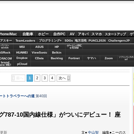
Phone/Mac
自動車
ホビー
自作PC
AV
アキバ
スマホ
ゲ
スタートアップ
アスキー
TeamLeaders
プログラミング+
SDGs
地方活性
PUACL2026
ChallengersJP
パソコン
ゲーミングPC
MSI
ASUS
HP
STORM
SEVEN
ASRock
HUAWEI
ViewSonic
Belkin
ソフトバンクの
Dropbox
CData
Backlog
Fortinet
ヤマハ
Zoom
ORACOM
IoT
brand
pCloud
new ME!
前へ
1
2
3
4
次へ
マートトラベラーへの道
第40回
グ787-10国内線仕様」がついにデビュー！ 座
分更新
文●
中山智
編集●こーのス