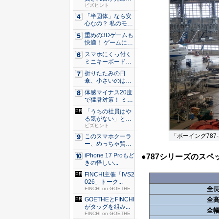
た。経営者...
ビズヒント
「半固体」なら安
心なの？ 私のモバ
イルバ...
重めの3Dゲームも
快適！ ゲームに強
いH...
スマホにくっ付く
ミニキーボード！
触ってわ...
折りたたみの日
傘、小さいのは困
る！ それ...
体感マイナス20度
で猛暑対策！ ミズ
ノの...
「うちの社員はや
る気がない」と嘆
くリーダ...
ビズヒント
「ボーイング787
このスマホクーラ
ー、めっちゃ賢
い。ただ冷...
iPhone 17 Proもど
●787シリーズのスペ
きの怪しい...
FINCHI主催「IVS2
026」トーク...
全
FINCHI on GOETHE
GOETHEとFINCHI
全
がタッグを組み...
全
FINCHI on GOETHE