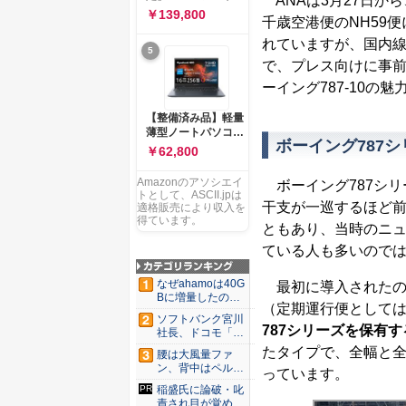
ANAは3月27日から
ー 83K9003JJP ノー
ソコン Vivobook 15
￥139,800
トPC
千歳空港便のNH59便
M1502NAQ 15.6イ
ンチ AMD Ryzen 7
れていますが、国内
5
170 メモリ16GB
で、プレス向けに事前
SSD 512GB
Microsoft 365
ーイング787-10の
Personal (24か月版)
搭載 Windows 11 重
【整備済み品】軽量
量1.7kg Wi-Fi 6E ク
薄型ノートパソコン
ワイエットブルー
ボーイング787
dynabook G83 ■
￥62,800
M1502NAQ-
13.3型
R7165BUWS
FHD(1920x1080) -
Amazonのアソシエイ
ボーイング787シリー
高性能第11世代Core
トとして、ASCII.jpは
i5-1135G7 - メモリ
干支が一巡するほど前
適格販売により収入を
16GB - SSD 256GB
得ています。
ともあり、当時のニ
- Webカメラ -
WiFi&Bluetooth -
ている人も多いので
USB Type-C - MS
Office 2021 - Win11
なぜahamoは40G
最初に導入されたのは「
搭載
Bに増量したの
（定期運行便としては
か ...
ソフトバンク宮川
787シリーズを保有
社長、ドコモ「ah
amo...
たタイプで、全幅と全高
腰は大風量ファ
ン、背中はペルチ
っています。
ェ冷却。ダ...
稲盛氏に論破・叱
責され目が覚め