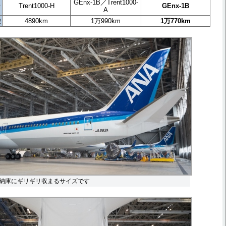
GEnx-1B／Trent1000-
ン
Trent1000-H
GEnx-1B
A
離
4890km
1万990km
1万770km
納庫にギリギリ収まるサイズです