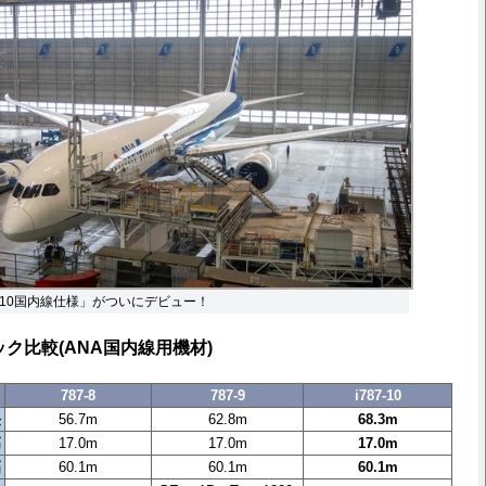
-10国内線仕様」がついにデビュー！
ック比較(ANA国内線用機材)
787-8
787-9
i787-10
長
56.7m
62.8m
68.3m
高
17.0m
17.0m
17.0m
幅
60.1m
60.1m
60.1m