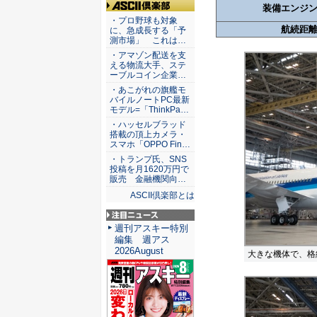
装備エンジ
ASCII倶楽部
・プロ野球も対象
航続距
に、急成長する「予
測市場」 これは…
・アマゾン配送を支
える物流大手、ステ
ーブルコイン企業…
・あこがれの旗艦モ
バイルノートPC最新
モデル=「ThinkPa…
・ハッセルブラッド
搭載の頂上カメラ・
スマホ「OPPO Fin…
・トランプ氏、SNS
投稿を月1620万円で
販売 金融機関向…
ASCII倶楽部とは
注目ニュース
週刊アスキー特別
編集 週アス
2026August
大きな機体で、格