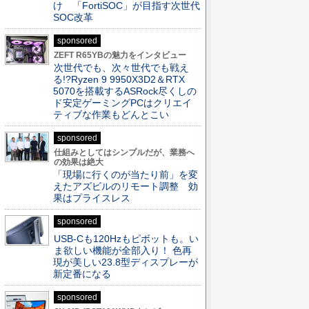
け 「FortiSOC」が目指す次世代
SOC改革
sponsored
ZEFT R65YBの魅力をインタビュー
次世代でも、次々世代でも戦え
る!?Ryzen 9 9950X3D2＆RTX
5070を搭載するASRock尽くしの
ド安定ゲーミングPCはクリエイ
ティブな作業もどんとこい
sponsored
仕組みとしてはシンプルだが、業務へ
の効果は絶大
「現場に行くのが当たり前」を変
えたアズビルのリモート調整 効
果はプライスレス
sponsored
USB-Cも120Hzもピボットも。い
ま欲しい機能が全部入り！ 色再
現が美しい23.8型ディスプレーが
新定番になる
sponsored