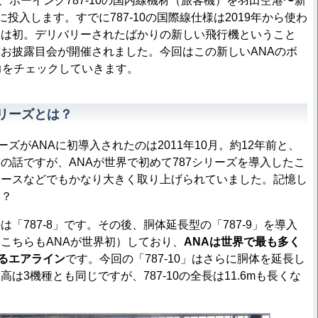
、ボーイング787-10の国内線機材（旅客機）を羽田空港〜新
に投入します。すでに787-10の国際線仕様は2019年から使わ
線は初。デリバリーされたばかりの新しい飛行機ということ
お披露目会が開催されました。今回はこの新しいANAのボ
魅力をチェックしていきます。
シリーズとは？
ズがANAに初導入されたのは2011年10月。約12年前と、
の話ですが、ANAが世界で初めて787シリーズを導入したこ
ュースなどでもかなり大きく取り上げられていました。記憶し
は？
787-8」です。その後、胴体延長型の「787-9」を導入
こちらもANAが世界初）しており、
ANAは世界で最も多く
するエアライン
です。今回の「787-10」はさらに胴体を延長し
は3機種とも同じですが、787-10の全長は11.6mも長くな