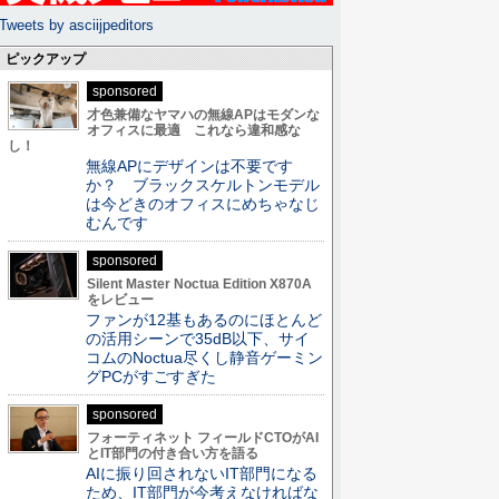
Tweets by asciijpeditors
ピックアップ
sponsored
才色兼備なヤマハの無線APはモダンな
オフィスに最適 これなら違和感な
し！
無線APにデザインは不要です
か？ ブラックスケルトンモデル
は今どきのオフィスにめちゃなじ
むんです
sponsored
Silent Master Noctua Edition X870A
をレビュー
ファンが12基もあるのにほとんど
の活用シーンで35dB以下、サイ
コムのNoctua尽くし静音ゲーミン
グPCがすごすぎた
sponsored
フォーティネット フィールドCTOがAI
とIT部門の付き合い方を語る
AIに振り回されないIT部門になる
ため、IT部門が今考えなければな