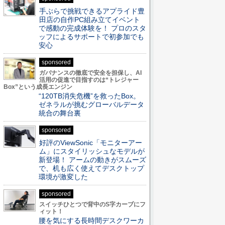
手ぶらで挑戦できるアプライド豊
田店の自作PC組み立てイベント
で感動の完成体験を！ プロのスタ
ッフによるサポートで初参加でも
安心
sponsored
ガバナンスの徹底で安全を担保し、AI
活用の促進で目指すのは“トレジャー
Box”という成長エンジン
“120TB消失危機”を救ったBox。
ゼネラルが挑むグローバルデータ
統合の舞台裏
sponsored
好評のViewSonic「モニターアー
ム」にスタイリッシュなモデルが
新登場！ アームの動きがスムーズ
で、机も広く使えてデスクトップ
環境が激変した
sponsored
スイッチひとつで背中のS字カーブにフ
ィット！
腰を気にする長時間デスクワーカ