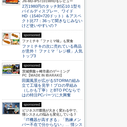
JN-MD-IPST101WHDをレビュー
2万1980円のタッチ対応10.1型モ
バイルディスプレー、ワイド
HD（1540×720ドット）＆アスペ
クト比77：36って聞きなじみない
けど使いやすいの？
sponsored
ファミチキ「ファミマ味」も実食
ファミチキの次に売れている商品
が意外！ ファミマ「レジ横」人気
トップ3
sponsored
茨城県龍ヶ崎市産のゲーミング
PC【MADE IN IBARAKI】
田園風景が広がるSTORMの組み
立て工場を見学！プロの早組み
（しかも丁寧）とBTO PCならで
はの特注PCパーツに大興奮
sponsored
ビジネスIT環境が大きく変わる中で、
情シスさんの悩みも変化している？
「IT機器が高すぎる」「熟練メン
バー不在で分からない」… 情シス