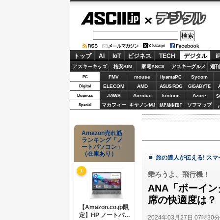
ASCII.jp
デジタル
トップ
AI
IoT
ビジネス
TECH
デジタル
i
アスキーキッズ
格安SIM
家電ASCII
アスキーグルメ
週刊
FMV
mouse
iiyamaPC
Sycom
PC
ELECOM
AMD
ASUS ROG
Digital
GIGABYTE
JAWS
Acrobat
kintone
Azure
Business
S
JAPANNEXT
マカフィー
キヤノンMJ
ソフマップ
Special
Amazon売れ筋
ランキング「ノ
ートパソコン」
（在庫あり）
旅の達人が伝える! ス
1
乗ろうよ、飛行機！
ANA「ボーイン
席の快適度は？
【Amazon.co.jp限
定】HP ノートパソ
2024年03月27日 07時30