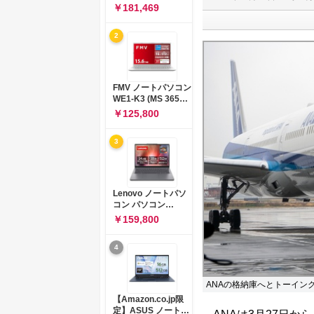
コン 15-fd 15.6イン
￥181,469
チ インテル Core 5
120U メモリ16GB
2
SSD512GB
Windows 11
Microsoft Office
2024搭載 WPS
Office搭載 カメラシ
FMV ノートパソコン
ャッター 指紋認証 薄
WE1-K3 (MS 365
型 Copilotキー搭載
Personal/Copilotキ
￥125,800
ナチュラルシルバー
ー搭載/Win 11/15.6
(BJ0M5PA-AAAI)
型/Core
3
i5/16GB/SSD
512GB/ホワイト)
FMVWK3E15W_AZ
Lenovo ノートパソ
コン パソコン
IdeaPad Slim 3 14.0
￥159,800
インチ AMD
Ryzen™ 5 8640HS
4
メモリ16GB
SSD512GB
Microsoft 365 試用
版 Windows11 バッ
ANAの格納庫へとトーイング
テリー駆動12.6時間
【Amazon.co.jp限
重量1.39kg ルナグレ
定】ASUS ノートパ