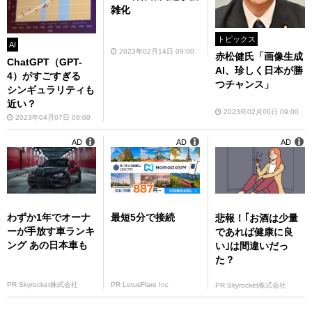
雑化
トピックス
AI
2023年02月14日 09:00
赤松健氏「画像生成
ChatGPT（GPT-
AI、珍しく日本が勝
4）がすごすぎる
つチャンス」
シンギュラリティも
近い？
2023年02月06日 09:00
2023年04月07日 09:00
AD
AD
AD
わずか1年でオーナ
最短5分で接続
悲報！｢お酒は少量
ーが手放す車ランキ
であれば健康に良
ング あの日本車も
い｣は間違いだっ
た？
PR Skyrocket株式会社
PR LotusFlare Inc
PR Skyrocket株式会社