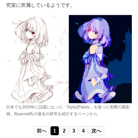
究室に所属しているようです。
日本でも2018年に話題になった「Style2Paints」を使った実際の着彩
例。lllyasviel氏の過去の研究を紹介するページから
前へ
1
2
3
4
次へ