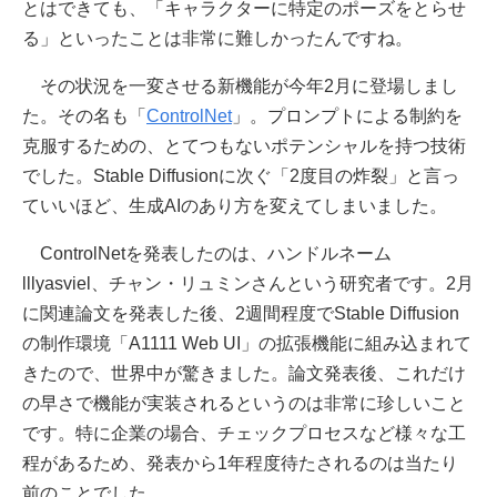
とはできても、「キャラクターに特定のポーズをとらせ
る」といったことは非常に難しかったんですね。
その状況を一変させる新機能が今年2月に登場しまし
た。その名も「
ControlNet
」。プロンプトによる制約を
克服するための、とてつもないポテンシャルを持つ技術
でした。Stable Diffusionに次ぐ「2度目の炸裂」と言っ
ていいほど、生成AIのあり方を変えてしまいました。
ControlNetを発表したのは、ハンドルネーム
lllyasviel、チャン・リュミンさんという研究者です。2月
に関連論文を発表した後、2週間程度でStable Diffusion
の制作環境「A1111 Web UI」の拡張機能に組み込まれて
きたので、世界中が驚きました。論文発表後、これだけ
の早さで機能が実装されるというのは非常に珍しいこと
です。特に企業の場合、チェックプロセスなど様々な工
程があるため、発表から1年程度待たされるのは当たり
前のことでした。