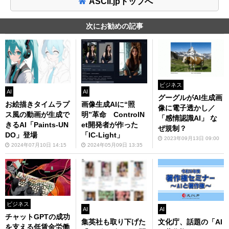
ASCII.jpトップへ
次にお勧めの記事
ビジネス
AI
AI
グーグルがAI生成画
お絵描きタイムラプ
画像生成AIに“照
像に電子透かし／
ス風の動画が生成で
明”革命 ControlN
「感情認識AI」 な
きるAI「Paints-UN
et開発者が作った
ぜ規制？
DO」登場
「IC-Light」
2023年09月13日 09:00
2024年07月10日 14:15
2024年05月09日 13:35
ビジネス
AI
AI
チャットGPTの成功
集英社も取り下げた
文化庁、話題の「AI
を支える低賃金労働