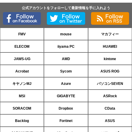
公式アカウントをフォローして最新情報を手に入れよう
FMV
mouse
マカフィー
ELECOM
iiyama PC
HUAWEI
JAWS-UG
AMD
kintone
Acrobat
Sycom
ASUS ROG
キヤノンMJ
Azure
パソコンSEVEN
MSI
GIGABYTE
ASRock
SORACOM
Dropbox
CData
Backlog
Fortinet
ASUS