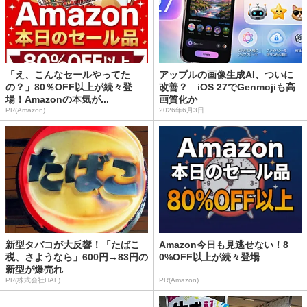
「え、こんなセールやってた
アップルの画像生成AI、ついに
の？」80％OFF以上が続々登
改善？ iOS 27でGenmojiも高
場！Amazonの本気が...
画質化か
PR(Amazon)
2026年6月3日
新型タバコが大反響！「たばこ
Amazon今日も見逃せない！8
税、さようなら」600円→83円の
0%OFF以上が続々登場
新型が爆売れ
PR(株式会社HAL)
PR(Amazon)