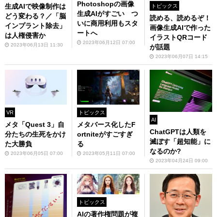
Photoshopの画像
生成AIで映像制作は
トピックス
生成AIがすごい つ
どう変わる？／「脳
読める、読めるぞ！
いに商用利用もスタ
インプラント除去」
画像生成AIで作った
ートへ
は人権侵害か
イラストQRコード
2023年06月12日 07:00
2023年06月13日 11:30
が話題
2023年06月07日 14:15
VR
トピックス
AI
メタ「Quest 3」自
メタバース化したF
ChatGPTは人類を
分たちの生死をかけ
ortniteがすごすぎ
滅ぼす「超知能」に
た大勝負
る
なるのか?
2023年06月05日 07:00
2023年05月11日 07:00
2023年04月24日 09:00
トピックス
AIの著作権問題が複