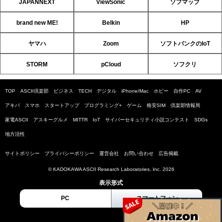
JAPANNEXT
ViewSonic
ソフマップ
brand new ME!
Belkin
HP
ヤマハ
Zoom
ソフトバンクのIoT
STORM
pCloud
ソフクリ
TOP
ASCII倶楽部
ビジネス
TECH
デジタル
iPhone/Mac
ホビー
自作PC
AV
アキバ
スマホ
スタートアップ
プログラミング+
ゲーム
格安SIM
倶楽部情報局
家電ASCII
アスキーグルメ
MITTR
IoT
サイバーセキュリティ小説コンテスト
SDGs
地方活性
サイトポリシー
プライバシーポリシー
運営会社
お問い合わせ
広告掲載
© KADOKAWA ASCII Research Laboratories, Inc. 2026
表示形式
PC
スマートフォン