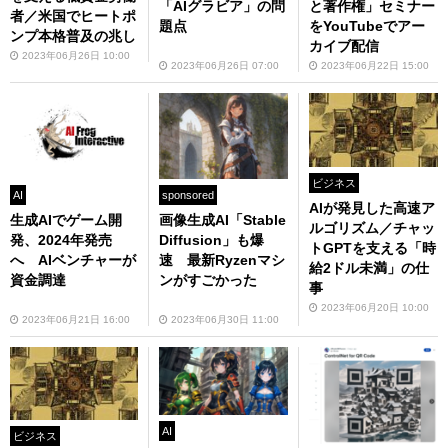
「AIグラビア」の問
と著作権」セミナー
者／米国でヒートポ
題点
をYouTubeでアー
ンプ本格普及の兆し
カイブ配信
2023年06月26日 10:00
2023年06月26日 07:00
2023年06月22日 15:00
ビジネス
AI
sponsored
AIが発見した高速ア
生成AIでゲーム開
画像生成AI「Stable
ルゴリズム／チャッ
発、2024年発売
Diffusion」も爆
トGPTを支える「時
へ AIベンチャーが
速 最新Ryzenマシ
給2ドル未満」の仕
資金調達
ンがすごかった
事
2023年06月20日 10:00
2023年06月21日 16:00
2023年06月30日 11:00
AI
ビジネス