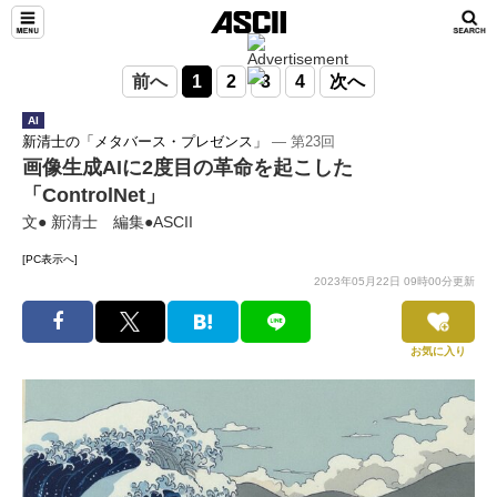
前へ
1
2
3
4
次へ
AI
新清士の「メタバース・プレゼンス」
― 第23回
画像生成AIに2度目の革命を起こした
「ControlNet」
文● 新清士 編集●ASCII
[PC表示へ]
2023年05月22日 09時00分更新
お気に入り