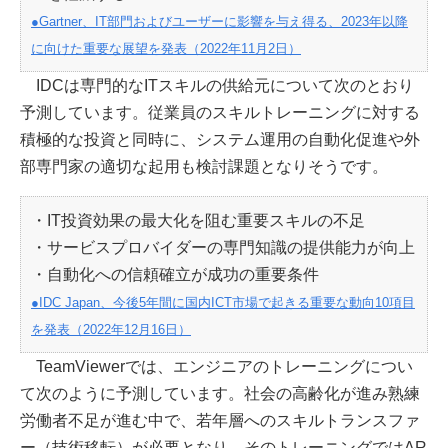
●Gartner、IT部門およびユーザーに影響を与え得る、2023年以降
に向けた重要な展望を発表（2022年11月2日）
IDCは専門的なITスキルの供給元について次のとおり
予測しています。従業員のスキルトレーニングに対する
積極的な投資と同時に、システム運用の自動化促進や外
部専門家の適切な起用も検討課題となりそうです。
・IT投資効果の最大化を阻む重要スキルの不足
・サービスプロバイダーの専門知識の提供能力が向上
・自動化への信頼確立が成功の重要条件
●IDC Japan、今後5年間に国内ICT市場で起きる重要な動向10項目
を発表（2022年12月16日）
TeamViewerでは、エンジニアのトレーニングについ
て次のように予測しています。社会の高齢化が進み熟練
労働者不足が進む中で、若年層へのスキルトランスファ
ー（技術移転）が必要となり、そのトレーニングではAR