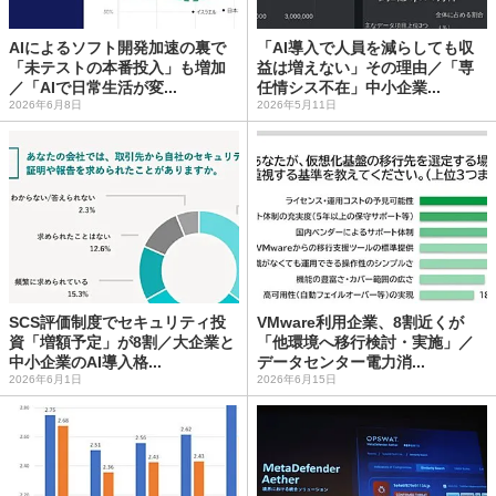
AIによるソフト開発加速の裏で
「AI導入で人員を減らしても収
「未テストの本番投入」も増加
益は増えない」その理由／「専
／「AIで日常生活が変...
任情シス不在」中小企業...
2026年6月8日
2026年5月11日
SCS評価制度でセキュリティ投
VMware利用企業、8割近くが
資「増額予定」が8割／大企業と
「他環境へ移行検討・実施」／
中小企業のAI導入格...
データセンター電力消...
2026年6月1日
2026年6月15日