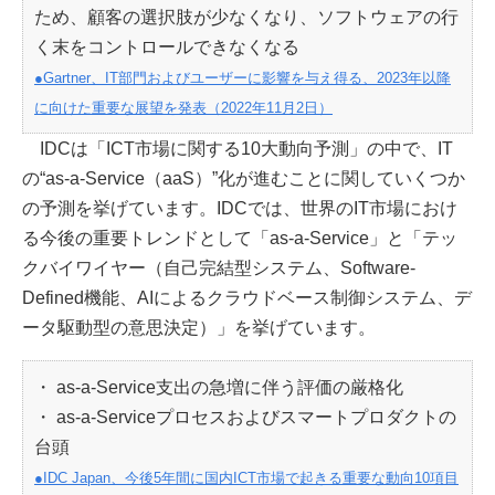
ため、顧客の選択肢が少なくなり、ソフトウェアの行
く末をコントロールできなくなる
●Gartner、IT部門およびユーザーに影響を与え得る、2023年以降
に向けた重要な展望を発表（2022年11月2日）
IDCは「ICT市場に関する10大動向予測」の中で、IT
の“as-a-Service（aaS）”化が進むことに関していくつか
の予測を挙げています。IDCでは、世界のIT市場におけ
る今後の重要トレンドとして「as-a-Service」と「テッ
クバイワイヤー（自己完結型システム、Software-
Defined機能、AIによるクラウドベース制御システム、デ
ータ駆動型の意思決定）」を挙げています。
・ as-a-Service支出の急増に伴う評価の厳格化
・ as-a-Serviceプロセスおよびスマートプロダクトの
台頭
●IDC Japan、今後5年間に国内ICT市場で起きる重要な動向10項目