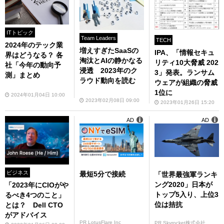
ITトピック
Team Leaders
TECH
2024年のテック業
増えすぎたSaaSの
IPA、「情報セキュ
界はどうなる？ 各
淘汰とAIの静かなる
リティ10大脅威 202
社「今年の動向予
浸透 2023年のク
3」発表。ランサム
測」まとめ
ラウド動向を読む
ウェアが組織の脅威
1位に
2024年01月04日 10:00
2023年02月08日 09:00
2023年01月26日 15:20
AD
AD
ビジネス
最短5分で接続
「世界最強軍ランキ
ング2020」日本が
「2023年にCIOがや
トップ5入り、上位3
るべき4つのこと」
位は拮抗
とは？ Dell CTO
がアドバイス
PR LotusFlare Inc
PR Skyrocket株式会社