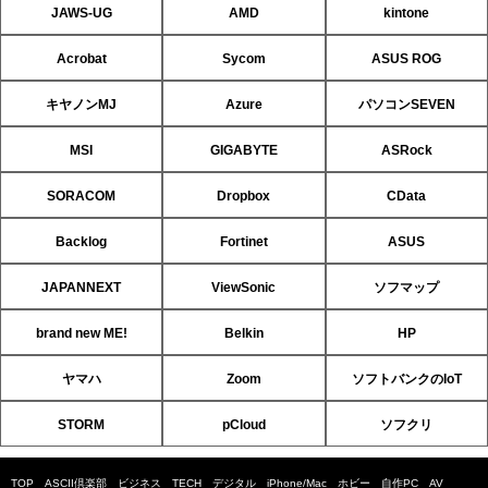
JAWS-UG
AMD
kintone
Acrobat
Sycom
ASUS ROG
キヤノンMJ
Azure
パソコンSEVEN
MSI
GIGABYTE
ASRock
SORACOM
Dropbox
CData
Backlog
Fortinet
ASUS
JAPANNEXT
ViewSonic
ソフマップ
brand new ME!
Belkin
HP
ヤマハ
Zoom
ソフトバンクのIoT
STORM
pCloud
ソフクリ
TOP
ASCII倶楽部
ビジネス
TECH
デジタル
iPhone/Mac
ホビー
自作PC
AV