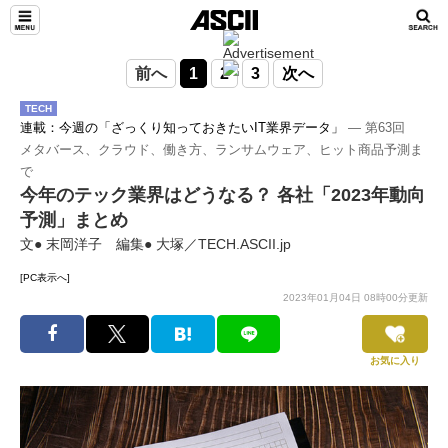
前へ
1
2
3
次へ
TECH
連載：今週の「ざっくり知っておきたいIT業界データ」
― 第63回
メタバース、クラウド、働き方、ランサムウェア、ヒット商品予測ま
で
今年のテック業界はどうなる？ 各社「2023年動向
予測」まとめ
文● 末岡洋子 編集● 大塚／TECH.ASCII.jp
[PC表示へ]
2023年01月04日 08時00分更新
お気に入り