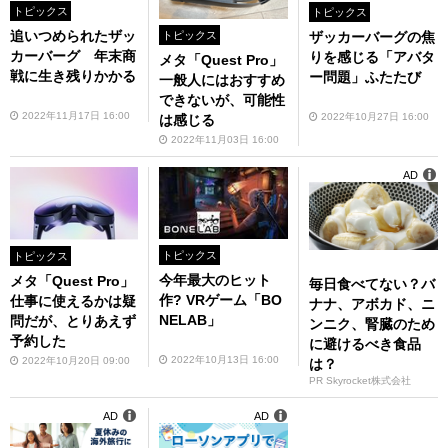
トピックス
トピックス
追いつめられたザッ
ザッカーバーグの焦
トピックス
カーバーグ 年末商
りを感じる「アバタ
メタ「Quest Pro」
戦に生き残りかかる
ー問題」ふたたび
一般人にはおすすめ
できないが、可能性
2022年11月17日 16:00
2022年10月27日 16:00
は感じる
2022年11月03日 16:00
AD
トピックス
トピックス
今年最大のヒット
メタ「Quest Pro」
毎日食べてない？バ
作? VRゲーム「BO
仕事に使えるかは疑
ナナ、アボカド、ニ
NELAB」
問だが、とりあえず
ンニク、腎臓のため
予約した
に避けるべき食品
2022年10月13日 16:00
2022年10月20日 09:00
は？
PR Skyrocket株式会社
AD
AD