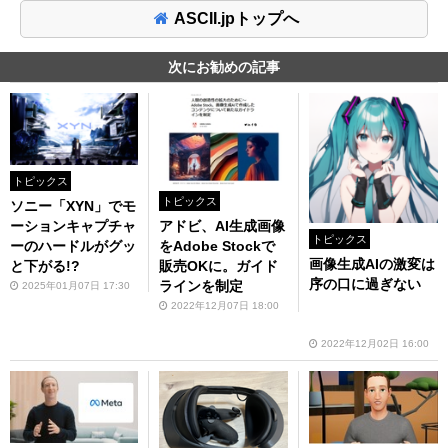
ASCII.jpトップへ
次にお勧めの記事
トピックス
トピックス
ソニー「XYN」でモ
アドビ、AI生成画像
ーションキャプチャ
トピックス
をAdobe Stockで
ーのハードルがグッ
画像生成AIの激変は
販売OKに。ガイド
と下がる!?
序の口に過ぎない
ラインを制定
2025年01月07日 17:30
2022年12月07日 18:00
2022年12月02日 16:00