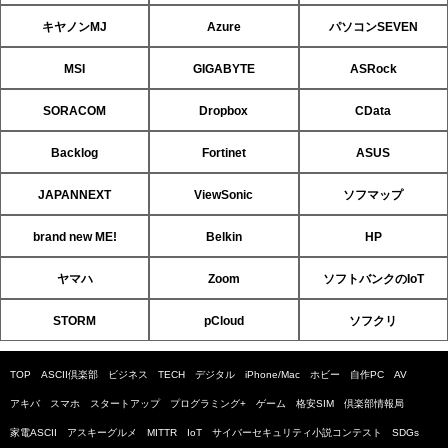
キヤノンMJ
Azure
パソコンSEVEN
MSI
GIGABYTE
ASRock
SORACOM
Dropbox
CData
Backlog
Fortinet
ASUS
JAPANNEXT
ViewSonic
ソフマップ
brand new ME!
Belkin
HP
ヤマハ
Zoom
ソフトバンクのIoT
STORM
pCloud
ソフクリ
TOP
ASCII倶楽部
ビジネス
TECH
デジタル
iPhone/Mac
ホビー
自作PC
AV
アキバ
スマホ
スタートアップ
プログラミング+
ゲーム
格安SIM
倶楽部情報局
家電ASCII
アスキーグルメ
MITTR
IoT
サイバーセキュリティ小説コンテスト
SDGs