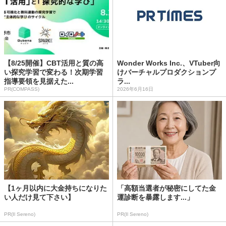
【8/25開催】CBT活用と質の高
Wonder Works Inc.、VTuber向
い探究学習で変わる！次期学習
けバーチャルプロダクションプ
指導要領を見据えた...
ラ...
PR(COMPASS)
2026年6月16日
【1ヶ月以内に大金持ちになりた
「高額当選者が秘密にしてた金
い人だけ見て下さい】
運診断を暴露します...」
PR(Il Sereno)
PR(Il Sereno)