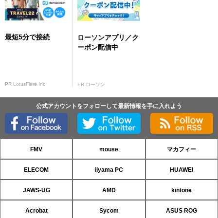
最短5分で接続
ローソンアプリ／ク
ーポン配信中
PR LotusFlare Inc
PR ローソン
公式アカウントをフォローして最新情報を手に入れよう
FMV
mouse
マカフィー
ELECOM
iiyama PC
HUAWEI
JAWS-UG
AMD
kintone
Acrobat
Sycom
ASUS ROG