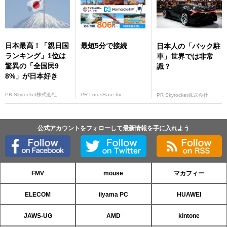
日本最高！「親日国
最短5分で接続
日本人の「バック駐
ランキング」1位は
車」世界では非常
驚異の「全国民9
識？
8%」が日本好き
PR Skyrocket株式会社
PR LotusFlare Inc
PR Skyrocket株式会社
公式アカウントをフォローして最新情報を手に入れよう
FMV
mouse
マカフィー
ELECOM
iiyama PC
HUAWEI
JAWS-UG
AMD
kintone