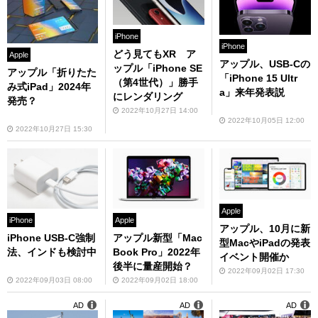
iPhone
iPhone
どう見てもXR ア
Apple
アップル、USB-Cの
ップル「iPhone SE
アップル「折りたた
「iPhone 15 Ultr
（第4世代）」勝手
み式iPad」2024年
a」来年発表説
にレンダリング
発売？
2022年10月27日 14:00
2022年10月05日 12:00
2022年10月27日 15:30
Apple
iPhone
Apple
アップル、10月に新
iPhone USB-C強制
アップル新型「Mac
型MacやiPadの発表
法、インドも検討中
Book Pro」2022年
イベント開催か
後半に量産開始？
2022年09月02日 17:30
2022年09月03日 08:00
2022年09月02日 18:00
AD
AD
AD