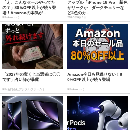
「え、こんなセールやってた
アップル「iPhone 18 Pro」新色
の？」80％OFF以上が続々登
がリークか ダークチェリーな
場！Amazonの本気が...
ど4色のカ...
PR(Amazon)
2026年6月3日
「2027年の宝くじ当選者は〇〇
Amazon今日も見逃せない！8
です」占い師が暴露
0%OFF以上が続々登場
PR(合同会社デジタルファーム )
PR(Amazon)