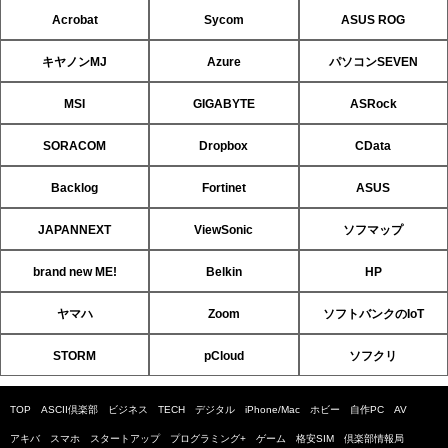
Acrobat
Sycom
ASUS ROG
キヤノンMJ
Azure
パソコンSEVEN
MSI
GIGABYTE
ASRock
SORACOM
Dropbox
CData
Backlog
Fortinet
ASUS
JAPANNEXT
ViewSonic
ソフマップ
brand new ME!
Belkin
HP
ヤマハ
Zoom
ソフトバンクのIoT
STORM
pCloud
ソフクリ
TOP
ASCII倶楽部
ビジネス
TECH
デジタル
iPhone/Mac
ホビー
自作PC
AV
アキバ
スマホ
スタートアップ
プログラミング+
ゲーム
格安SIM
倶楽部情報局