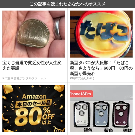
この記事を読まれたあなたへのオススメ
宝くじ当選で貧乏女性が人生変
新型タバコが大反響！「たばこ
えた実話
税、さようなら」600円→83円の
新型が爆売れ
PR(合同会社デジタルファーム )
PR(株式会社HAL)