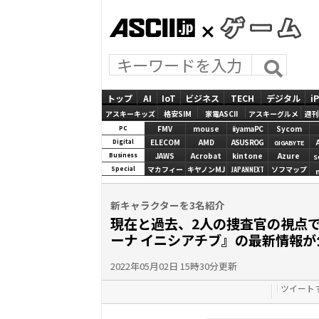
ASCII.jp
GAMES
トップ
AI
IoT
ビジネス
TECH
デジタル
i
アスキーキッズ
格安SIM
家電ASCII
アスキーグルメ
週刊
FMV
mouse
iiyamaPC
Sycom
PC
ELECOM
AMD
ASUS ROG
Digital
GIGABYTE
JAWS
Acrobat
kintone
Azure
Business
S
マカフィー
キヤノンMJ
JAPANNEXT
ソフマップ
Special
新キャラクターを3名紹介
現在と過去、2人の捜査官の視点で
ーナ イニシアチブ』の最新情報が
2022年05月02日 15時30分更新
ツイート