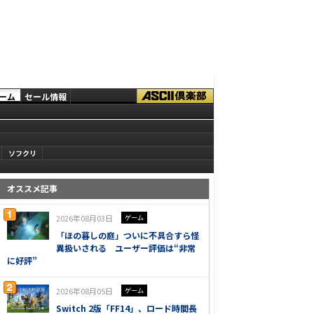
ーム
セール情報
ソフクリ
オススメ記事
2026年08月03日
ゲーム
「ほの暮しの庭」ついに不具合すら怪
異扱いされる ユーザー評価は“非常
に好評”
2026年08月05日
ゲーム
Switch 2版「FF14」、ロード時間長