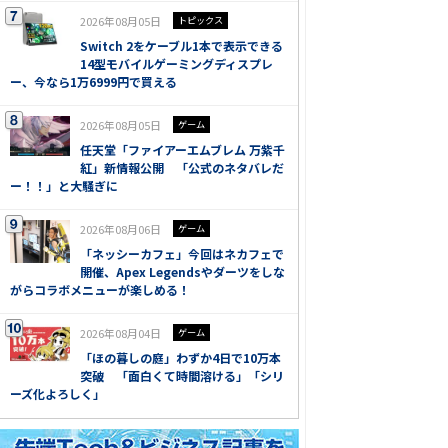
2026年08月05日
トピックス
Switch 2をケーブル1本で表示できる
14型モバイルゲーミングディスプレ
ー、今なら1万6999円で買える
2026年08月05日
ゲーム
任天堂「ファイアーエムブレム 万紫千
紅」新情報公開 「公式のネタバレだ
ー！！」と大騒ぎに
2026年08月06日
ゲーム
「ネッシーカフェ」今回はネカフェで
開催、Apex Legendsやダーツをしな
がらコラボメニューが楽しめる！
2026年08月04日
ゲーム
「ほの暮しの庭」わずか4日で10万本
突破 「面白くて時間溶ける」「シリ
ーズ化よろしく」