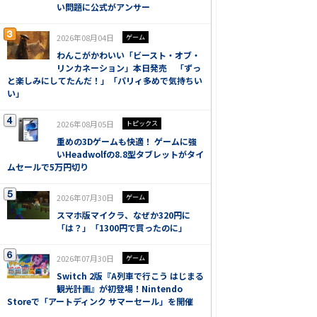
い問題に公式がアンサー
2026年08月04日
ゲーム
わんこがかわいい「ビースト・オブ・
リンカネーション」本日発売 「ずっ
と楽しみにしてたんだ！」「パリィ多めで気持ちい
い」
2026年08月05日
トピックス
重めの3Dゲームも快適！ ゲームに強
いHeadwolfの8.8型タブレットがタイ
ムセールで5万円切り
2026年07月30日
ゲーム
スマホ版マイクラ、なぜか320円に
「は？」「1300円で買ったのに」
2026年07月30日
ゲーム
Switch 2版『A列車で行こう はじまる
観光計画』が初登場！Nintendo
Storeで「アートディンク サマーセール」を開催