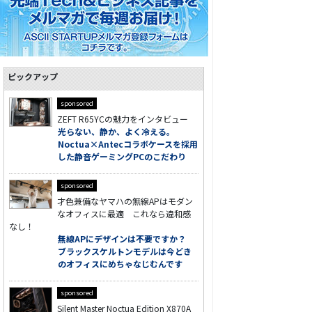
ピックアップ
sponsored
ZEFT R65YCの魅力をインタビュー
光らない、静か、よく冷える。
Noctua×Antecコラボケースを採用
した静音ゲーミングPCのこだわり
sponsored
才色兼備なヤマハの無線APはモダン
なオフィスに最適 これなら違和感
なし！
無線APにデザインは不要ですか？
ブラックスケルトンモデルは今どき
のオフィスにめちゃなじむんです
sponsored
Silent Master Noctua Edition X870A