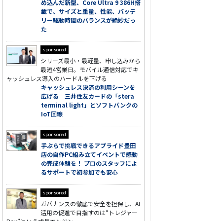
め込んだ新型、Core Ultra 9 386H搭
載で、サイズと重量、性能、バッテ
リー駆動時間のバランスが絶妙だっ
た
sponsored
シリーズ最小・最軽量、申し込みから
最短4営業日。モバイル通信対応でキ
ャッシュレス導入のハードルを下げる
キャッシュレス決済の利用シーンを
広げる 三井住友カードの「stera
terminal light」とソフトバンクの
IoT回線
sponsored
手ぶらで挑戦できるアプライド豊田
店の自作PC組み立てイベントで感動
の完成体験を！ プロのスタッフによ
るサポートで初参加でも安心
sponsored
ガバナンスの徹底で安全を担保し、AI
活用の促進で目指すのは“トレジャー