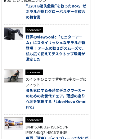
Box”という成長エンジン
“120TB消失危機”を救ったBox。ゼ
ネラルが挑むグローバルデータ統合
の舞台裏
sponsored
好評のViewSonic「モニターアー
ム」にスタイリッシュなモデルが新
登場！ アームの動きがスムーズで、
机も広く使えてデスクトップ環境が
激変した
sponsored
スイッチひとつで背中のS字カーブに
フィット！
腰を気にする長時間デスクワーカー
のための次世代チェア。理想の座り
心地を実現する「LiberNovo Omni
Pro」
sponsored
JN-IPS34UQ2-HSC6とJN-
IPSC34UQ2-HSC6で比較
曲面（湾曲）ディスプレーってなにが