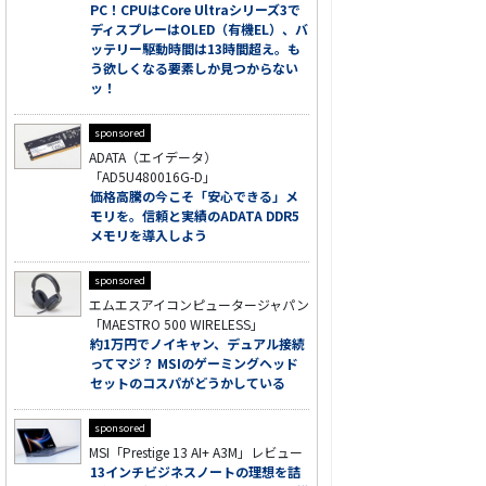
PC！CPUはCore Ultraシリーズ3で
ディスプレーはOLED（有機EL）、バ
ッテリー駆動時間は13時間超え。も
う欲しくなる要素しか見つからない
ッ！
sponsored
ADATA（エイデータ）
「AD5U480016G-D」
価格高騰の今こそ「安心できる」メ
モリを。信頼と実績のADATA DDR5
メモリを導入しよう
sponsored
エムエスアイコンピュータージャパン
「MAESTRO 500 WIRELESS」
約1万円でノイキャン、デュアル接続
ってマジ？ MSIのゲーミングヘッド
セットのコスパがどうかしている
sponsored
MSI「Prestige 13 AI+ A3M」レビュー
13インチビジネスノートの理想を詰