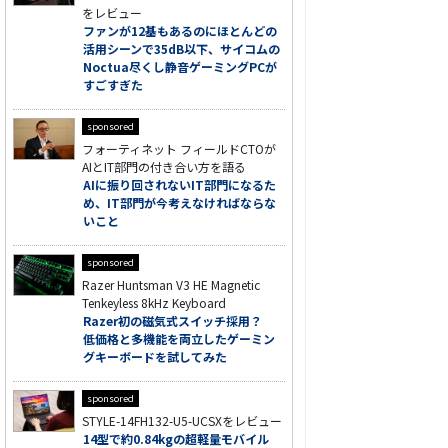
をレビュー
ファンが12基もあるのにほとんどの
活用シーンで35dB以下、サイコムの
Noctua尽くし静音ゲーミングPCが
すごすぎた
sponsored
フォーティネット フィールドCTOが
AIとIT部門の付き合い方を語る
AIに振り回されないIT部門になるた
め、IT部門が今考えなければならな
いこと
sponsored
Razer Huntsman V3 HE Magnetic
Tenkeyless 8kHz Keyboard
Razer初の磁気式スイッチ採用？
低価格と多機能を両立したゲーミン
グキーボードを試してみた
sponsored
STYLE-14FH132-U5-UCSXをレビュー
14型で約0.84kgの超軽量モバイル