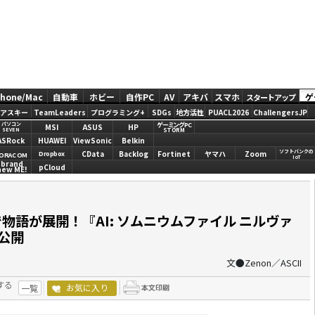
Phone/Mac
自動車
ホビー
自作PC
AV
アキバ
スマホ
ゲ
スタートアップ
アスキー
TeamLeaders
プログラミング+
SDGs
地方活性
PUACL2026
ChallengersJP
ゲーミングPC
パソコン
MSI
ASUS
HP
STORM
SEVEN
ASRock
HUAWEI
ViewSonic
Belkin
ソフトバンクの
CData
Backlog
Fortinet
ヤマハ
Zoom
Dropbox
ORACOM
IoT
brand
pCloud
new ME!
物語が展開！『AI: ソムニウムファイル ニルヴァ
公開
文●Zenon／ASCII
する
お気に入り
一覧