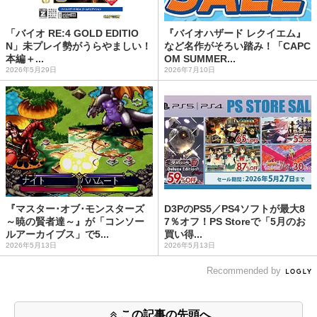
「バイオ RE:4 GOLD EDITIO
『バイオハザード レクイエム』
N」未プレイ勢がうらやましい！
など名作がそろい踏み！「CAPC
本編＋...
OM SUMMER...
2026年5月29日
2026年7月10日
『マスター･オブ･モンスターズ
D3PのPS5／PS4ソフトが最大8
～暁の賢者達～』が「コンソー
7％オフ！PS Storeで「5月のお
ルアーカイブス」で5...
買い得...
2026年5月13日
2026年5月13日
Recommended by
この記事の先頭へ