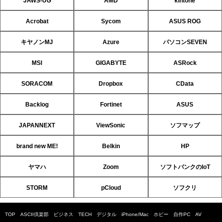
JAWS-UG
AMD
kintone
Acrobat
Sycom
ASUS ROG
キヤノンMJ
Azure
パソコンSEVEN
MSI
GIGABYTE
ASRock
SORACOM
Dropbox
CData
Backlog
Fortinet
ASUS
JAPANNEXT
ViewSonic
ソフマップ
brand new ME!
Belkin
HP
ヤマハ
Zoom
ソフトバンクのIoT
STORM
pCloud
ソフクリ
TOP
ASCII倶楽部
ビジネス
TECH
デジタル
iPhone/Mac
ホビー
自作PC
AV