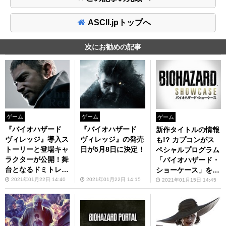
ASCII.jpトップへ
次にお勧めの記事
ゲーム
ゲーム
ゲーム
『バイオハザード
『バイオハザード
新作タイトルの情報
ヴィレッジ』導入ス
ヴィレッジ』の発売
も!? カプコンがス
トーリーと登場キャ
日が5月8日に決定！
ペシャルプログラム
ラクターが公開！舞
「バイオハザード・
台となるドミトレス
ショーケース」を1
ク城の最新画像も
月22日に放送！
2021年01月22日 14:40
2021年01月22日 14:15
2021年01月15日 14:45