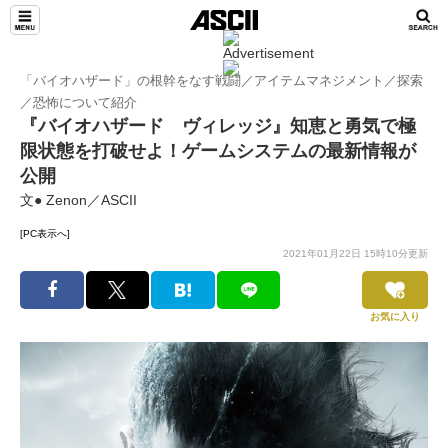
「バイオハザード」の根幹をなす戦闘／アイテムマネジメント／探索
／恐怖について紹介
『バイオハザード ヴィレッジ』知恵と勇気で極
限状態を打破せよ！ゲームシステムの最新情報が
公開
文● Zenon／ASCII
[PC表示へ]
2021年01月22日 15時10分更新
お気に入り