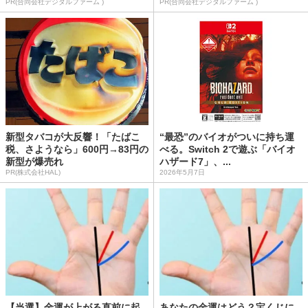
PR(合同会社デジタルファーム )
PR(合同会社デジタルファーム )
新型タバコが大反響！「たばこ
“最恐”のバイオがついに持ち運
税、さようなら」600円→83円の
べる。Switch 2で遊ぶ「バイオ
新型が爆売れ
ハザード7」、...
PR(株式会社HAL)
2026年5月7日
【当選】金運が上がる直前に起
あなたの金運はどう？宝くじに