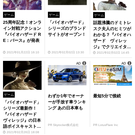
ゲーム
ゲーム
ゲーム
25周年記念！オンラ
「バイオハザード」
話題沸騰のドミトレ
イン対戦アクション
シリーズのブランド
スク夫人のヒミツが
『バイオハザード R
サイトがオープン！
わかる？『バイオハ
E：バース』が発表
ザード ヴィレッ
ジ』でクリエイター
コメントを公開
2021年01月22日 16:10
2021年02月02日 13:30
2021年02月02日 14:45
AD
AD
ゲーム
わずか1年でオーナ
最短5分で接続
ーが手放す車ランキ
「バイオハザード」
ング あの日本車も
シリーズ最新作！
『バイオハザード
ヴィレッジ』の日本
PR Skyrocket株式会社
PR LotusFlare Inc
語ボイスキャストを
公開
2021年02月26日 18:08