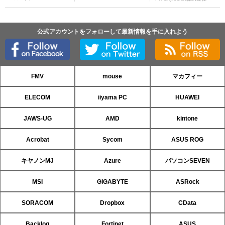
公式アカウントをフォローして最新情報を手に入れよう
FMV
mouse
マカフィー
ELECOM
iiyama PC
HUAWEI
JAWS-UG
AMD
kintone
Acrobat
Sycom
ASUS ROG
キヤノンMJ
Azure
パソコンSEVEN
MSI
GIGABYTE
ASRock
SORACOM
Dropbox
CData
Backlog
Fortinet
ASUS