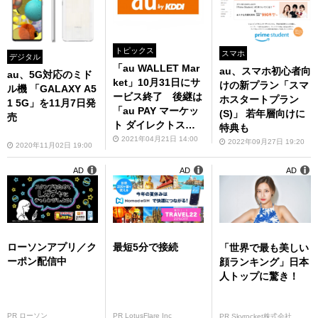
トピックス
スマホ
デジタル
「au WALLET Mar
au、スマホ初心者向
au、5G対応のミド
ket」10月31日にサ
けの新プラン「スマ
ル機 「GALAXY A5
ービス終了 後継は
ホスタートプラン
1 5G」を11月7日発
「au PAY マーケッ
(S)」 若年層向けに
売
ト ダイレクトスト
特典も
ア」に
2021年04月21日 14:00
2022年09月27日 19:20
2020年11月02日 19:00
AD
AD
AD
ローソンアプリ／ク
最短5分で接続
「世界で最も美しい
ーポン配信中
顔ランキング」日本
人トップに驚き！
PR ローソン
PR LotusFlare Inc
PR Skyrocket株式会社