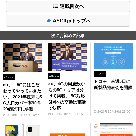
連載目次へ
ASCII.jpトップへ
次にお勧めの記事
スマホ
iPhone
iPhone
ドコモ、来週5日に
au、4Gの周波数か
au、「5Gにはこだ
新製品発表会を開催
らの5Gエリアは分
わってやっていきた
けて掲載、i5G対応
い」 2021年度末に5
SIMへの交換は電話
G人口カバー率90％
で対応
29歳以下に学割
2020年10月26日 21:00
2020年10月16日 17:50
2020年10月16日 14:55