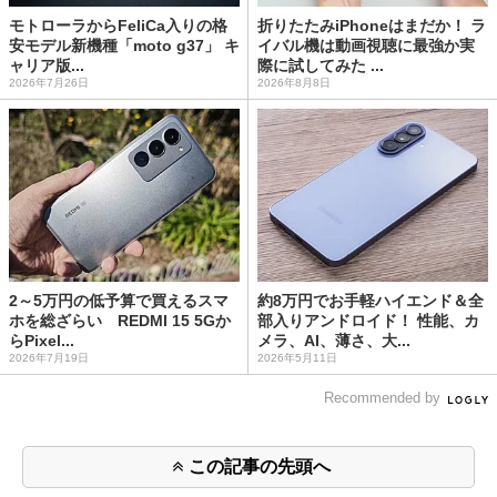
モトローラからFeliCa入りの格
折りたたみiPhoneはまだか！ ラ
安モデル新機種「moto g37」 キ
イバル機は動画視聴に最強か実
ャリア版...
際に試してみた ...
2026年7月26日
2026年8月8日
2～5万円の低予算で買えるスマ
約8万円でお手軽ハイエンド＆全
ホを総ざらい REDMI 15 5Gか
部入りアンドロイド！ 性能、カ
らPixel...
メラ、AI、薄さ、大...
2026年7月19日
2026年5月11日
Recommended by
この記事の先頭へ