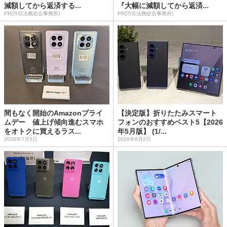
減額してから返済する...
『大幅に減額してから返済...
PR(渋谷法務総合事務所)
PR(渋谷法務総合事務所)
間もなく開始のAmazonプライ
【決定版】折りたたみスマート
ムデー 値上げ傾向進むスマホ
フォンのおすすめベスト5【2026
をオトクに買えるラス...
年5月版】 (1/...
2026年7月5日
2026年6月2日