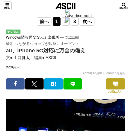
前へ
1
2
3
次へ
デジタル
Windows情報局ななふぉ出張所
― 第212回
5Gにつながるショップが銀座にオープン：
au、iPhone 5G対応に万全の備え
文●
山口健太
編集● ASCII
[PC表示へ]
2020年10月01日 09時00分更新
お気に入り