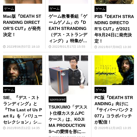
ゲーム
ゲーム
ゲーム
Mac版『DEATH ST
ゲーム教養番組「ゲ
PS5『DEATH STRA
RANDING DIRECT
ームゲノム」の『D
NDING DIRECTO
OR’S CUT』が発売
EATH STRANDING
R’S CUT』が2021
決定！
（デス・ストランデ
年9月24日に発売決
ィング）』特集が55
定！
分の拡張版として1
2023年06月07日 18:10
2022年01月17日 15:55
2021年07月09日 13:30
月24日にNHK総合
で放送決定！
ゲーム
ゲーム
SIE、『デス・スト
PC版『DEATH STR
sponsored
ランディング』と
ANDING』向けに
TSUKUMO「デスス
『The Last of Us P
『サイバーパンク 2
ト仕様カスタムPC
art II』を「バリュー
077』コラボパッチ
ケース」は、KOJI
セレクション」シリ
が配信！
MA PRODUCTION
ーズに追加
2021年05月12日 14:35
2020年12月18日 13:35
Sへの愛情を形にし