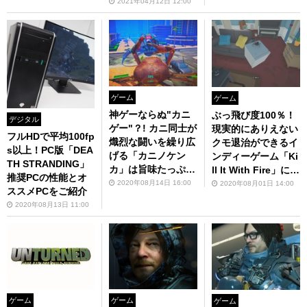
た"夢の結晶"
2021年04月12日 12:00
ゲーム
ゲーム
神ゲーならぬ"カニ
ぶっ飛び度100％！
デジタル
ゲー"？! カニ同士が
現実的にありえない
フルHDで平均100fp
熾烈な闘いを繰り広
クモ退治ができるイ
s以上！PC版「DEA
げる「カニノケン
ンディーゲーム「Ki
TH STRANDING」
カ」は旨味たっぷり
ll It With Fire」に注
推奨PCの性能とオ
の3D格闘ゲーム
目
2020年08月14日 16:00
2020年08月01日 14:00
ススメPCをご紹介
2020年08月13日 11:00
ゲーム
ゲーム
ゲーム