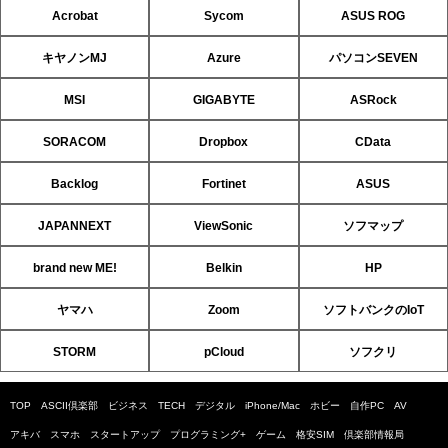
Acrobat
Sycom
ASUS ROG
キヤノンMJ
Azure
パソコンSEVEN
MSI
GIGABYTE
ASRock
SORACOM
Dropbox
CData
Backlog
Fortinet
ASUS
JAPANNEXT
ViewSonic
ソフマップ
brand new ME!
Belkin
HP
ヤマハ
Zoom
ソフトバンクのIoT
STORM
pCloud
ソフクリ
TOP
ASCII倶楽部
ビジネス
TECH
デジタル
iPhone/Mac
ホビー
自作PC
AV
アキバ
スマホ
スタートアップ
プログラミング+
ゲーム
格安SIM
倶楽部情報局