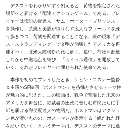
デスストをわかりやすく例えると、荷物を指定された
場所へと届ける「配達アクションゲーム」である。プレ
イヤーは伝説の配達人「サム・ポーター・ブリッジス」
を操作し、荒廃と美麗が織りなす広大なフィールドを練
り歩きつつ、荷物を配達することになる。謎の現象「デ
ス・ストランディング」で文明が崩壊したアメリカを再
建すべく、北米大陸横断の旅に赴く。途中、荷物を配達
しながら中継地点を結び、「カイラル通信」を開放して
いく。それがプレイヤーに課せられた使命である。
本作を初めてプレイしたとき、ケビン・コスナー監督
＆主演のSF映画「ポストマン」を彷彿とさせるテーマ性
が魅力的に思えた。この映画は、戦争で荒廃した未来の
アメリカを舞台に、独裁者の圧政に苦しむ市民たちに手
紙を届ける郵便配達人の物語だ。ポストマンはアクショ
ン色が濃いものの、ポストマンが提示する「絶たれた絆
を紡いでいく」というテーマは、デスストのテーマに通