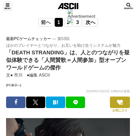
前へ
1
2
3
次へ
最新PCゲームチェッカー
― 第53回
ほかのプレイヤーとつながり、お互いを助け合うシステムが魅力
「DEATH STRANDING」は、人とのつながりを疑
似体験できる「人間賛歌＝人間参加」型オープン
ワールドゲームの傑作
文● 市川 ●編集 ASCII
[PC表示へ]
2020年07月22日 22時45分更新
お気に入り