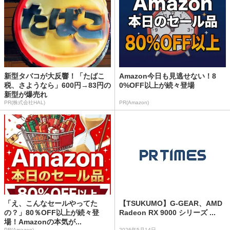
新型タバコが大反響！「たばこ
Amazon今日も見逃せない！8
税、さようなら」600円→83円の
0%OFF以上が続々登場
新型が爆売れ
PR(株式会社HAL)
PR(Amazon)
「え、こんなセールやってた
【TSUKUMO】G-GEAR、AMD
の？」80％OFF以上が続々登
Radeon RX 9000 シリーズ ...
場！Amazonの本気が...
PR(Amazon)
2026年5月14日