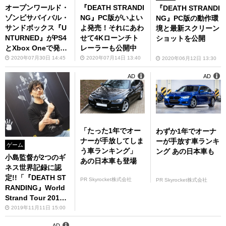
オープンワールド・
『DEATH STRANDI
『DEATH STRANDI
ゾンビサバイバル・
NG』PC版がいよい
NG』PC版の動作環
サンドボックス『U
よ発売！それにあわ
境と最新スクリーン
NTURNED』がPS4
せて4Kローンチト
ショットを公開
とXbox Oneで発売
レーラーも公開中
決定！
2020年07月30日 14:45
2020年07月14日 13:40
2020年06月12日 13:30
AD
AD
「たった1年でオー
わずか1年でオーナ
ナーが手放してしま
ーが手放す車ランキ
ゲーム
う車ランキング」
ング あの日本車も
小島監督が2つのギ
あの日本車も登場
ネス世界記録に認
定!!「『DEATH ST
PR Skyrocket株式会社
PR Skyrocket株式会社
RANDING』World
Strand Tour 2019
TOKYO」レポート
2019年11月11日 15:00
AD