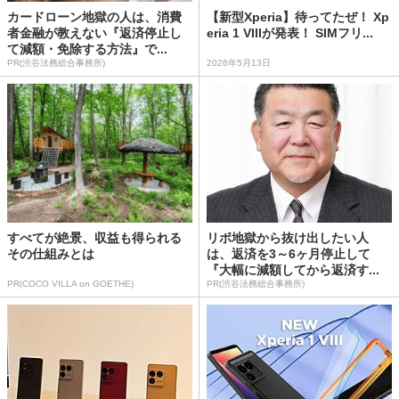
カードローン地獄の人は、消費
【新型Xperia】待ってたぜ！ Xp
者金融が教えない『返済停止し
eria 1 VIIIが発表！ SIMフリ...
て減額・免除する方法』で...
PR(渋谷法務総合事務所)
2026年5月13日
すべてが絶景、収益も得られる
リボ地獄から抜け出したい人
その仕組みとは
は、返済を3～6ヶ月停止して
『大幅に減額してから返済す...
PR(COCO VILLA on GOETHE)
PR(渋谷法務総合事務所)