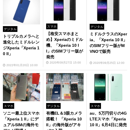
スマホ
デジタル
デジタル
【格安スマホまと
ミドルクラスのXper
トリプルカメラへと
め】Xperiaのミドル
ia、「Xperia 10 II」
進化したミドルレン
機、「Xperia 10 I
のSIMフリー版がM
ジXperia「Xperia 1
I」のSIMフリー版が
VNOで販売
0 II」
発売
2020年09月27日 15:00
2020年09月25日 12:00
2022年01月20日 10:00
スマホ
デジタル
スマホ
ソニー最上位スマホ
有機EL＆3眼カメラ
au、5万円切りの4G
「Xperia 1 II」にデ
搭載！ 「Xperia 10
LTEスマホ「Xperia
ュアルSIMの海外モ
II」の海外版がアキ
10 II」6月4日に発売