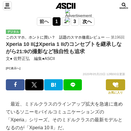
前へ
1
2
3
次へ
デジタル
このスマホ、ホントに買い？ 話題のスマホ徹底レビュー
― 第196回
Xperia 10 IIはXperia 1 IIのコンセプトを継承しな
がら21:9の撮影など独自性も追求
文● 佐野正弘 編集●ASCII
[PC表示へ]
2020年05月23日 12時00分更新
お気に入り
最近、ミドルクラスのラインアップ拡大を急速に進め
ているソニーモバイルコミュニケーションズの
「Xperia」シリーズ。そのミドルクラスの最新モデルと
なるのが「Xperia 10 II」だ。