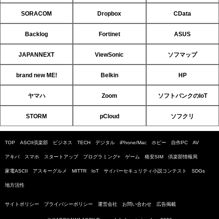
SORACOM
Dropbox
CData
Backlog
Fortinet
ASUS
JAPANNEXT
ViewSonic
ソフマップ
brand new ME!
Belkin
HP
ヤマハ
Zoom
ソフトバンクのIoT
STORM
pCloud
ソフクリ
TOP
ASCII倶楽部
ビジネス
TECH
デジタル
iPhone/Mac
ホビー
自作PC
AV
アキバ
スマホ
スタートアップ
プログラミング+
ゲーム
格安SIM
倶楽部情報局
家電ASCII
アスキーグルメ
MITTR
IoT
サイバーセキュリティ小説コンテスト
SDGs
地方活性
サイトポリシー
プライバシーポリシー
運営会社
お問い合わせ
広告掲載