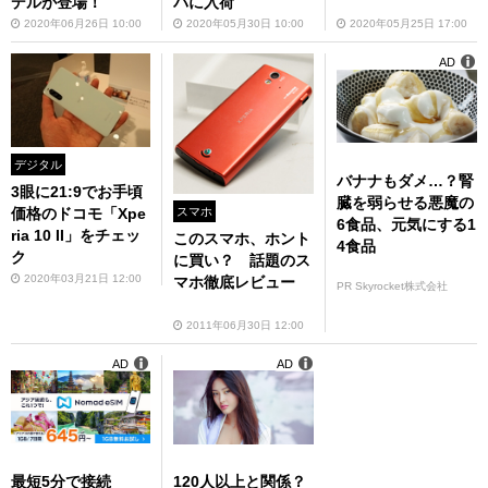
デルが登場！
バに入荷
2020年06月26日 10:00
2020年05月30日 10:00
2020年05月25日 17:00
AD
デジタル
バナナもダメ…？腎
3眼に21:9でお手頃
臓を弱らせる悪魔の
スマホ
価格のドコモ「Xpe
6食品、元気にする1
ria 10 II」をチェッ
このスマホ、ホント
4食品
ク
に買い？ 話題のス
2020年03月21日 12:00
マホ徹底レビュー
PR Skyrocket株式会社
2011年06月30日 12:00
AD
AD
最短5分で接続
120人以上と関係？