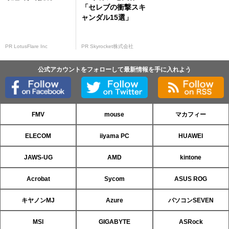
「セレブの衝撃スキ
ャンダル15選」
PR LotusFlare Inc
PR Skyrocket株式会社
公式アカウントをフォローして最新情報を手に入れよう
FMV
mouse
マカフィー
ELECOM
iiyama PC
HUAWEI
JAWS-UG
AMD
kintone
Acrobat
Sycom
ASUS ROG
キヤノンMJ
Azure
パソコンSEVEN
MSI
GIGABYTE
ASRock