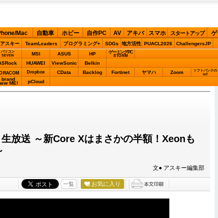
Phone/Mac
自動車
ホビー
自作PC
AV
アキバ
スマホ
ゲ
スタートアップ
アスキー
TeamLeaders
プログラミング+
SDGs
地方活性
PUACL2026
ChallengersJP
パソコン
ゲーミングPC
MSI
ASUS
HP
STORM
SEVEN
ASRock
HUAWEI
ViewSonic
Belkin
ソフトバンクの
Dropbox
CData
Backlog
Fortinet
ヤマハ
Zoom
ORACOM
IoT
brand
pCloud
new ME!
生放送 ～新Core Xはまさかの半額！Xeonも
～
文● アスキー編集部
お気に入り
一覧