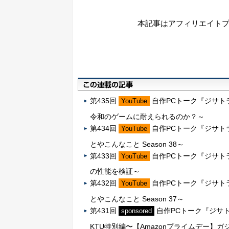
本記事はアフィリエイト
第435回
自作PCトーク『ジサトラK
YouTube
令和のゲームに耐えられるのか？～
第434回
自作PCトーク『ジサトラK
YouTube
とやこんなこと Season 38～
第433回
自作PCトーク『ジサトラKTU』
YouTube
の性能を検証～
第432回
自作PCトーク『ジサトラK
YouTube
とやこんなこと Season 37～
第431回
自作PCトーク『ジサト
sponsored
KTU特別編〜【Amazonプライムデー】