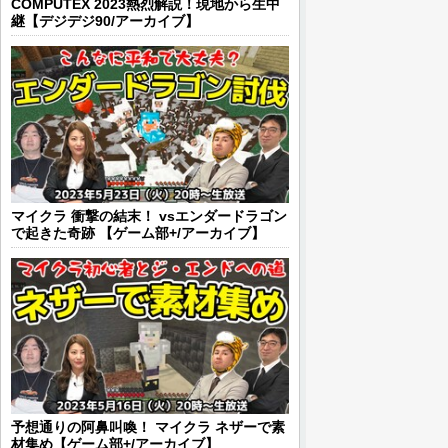
COMPUTEX 2023熱烈解説！現地から生中
継【デジデジ90/アーカイブ】
マイクラ 衝撃の結末！ vsエンダードラゴン
で起きた奇跡 【ゲーム部+/アーカイブ】
予想通りの阿鼻叫喚！ マイクラ ネザーで素
材集め【ゲーム部+/アーカイブ】