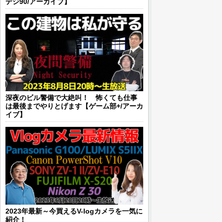
デジ90/アーカイブ】
深夜のビル警備で大絶叫！ 怖くても仕事
は最後までやりとげます【ゲーム部+/アーカ
イブ】
2023年最新～今買えるV-logカメラを一気に
紹介！