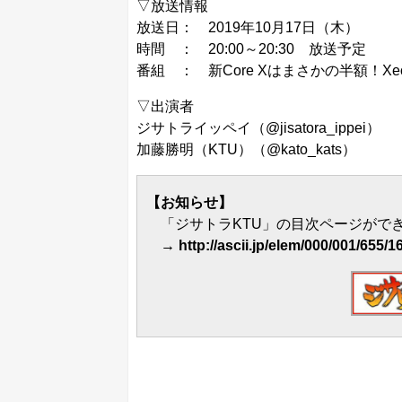
▽放送情報
放送日： 2019年10月17日（木）
時間 ： 20:00～20:30 放送予定
番組 ：
新Core Xはまさかの半額！Xeo
▽出演者
ジサトライッペイ（
@jisatora_ippei
）
加藤勝明（KTU）（
@kato_kats
）
【お知らせ】
「ジサトラKTU」の目次ページができ
→
http://ascii.jp/elem/000/001/655/1