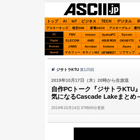
ASCII.jp
トップ
AI
IoT
ビジネス
TECH
デジタル
i
アスキーキッズ
格安SIM
家電ASCII
アスキーグルメ
週刊
FMV
mouse
iiyamaPC
Sycom
PC
ELECOM
AMD
ASUS ROG
Digital
GIGABYTE
JAWS
Acrobat
kintone
Azure
Business
S
JAPANNEXT
マカフィー
キヤノンMJ
ソフマップ
Special
ジサトラKTU
第125回
2019年10月17日（木）20時から生放送
自作PCトーク『ジサトラKTU』
気になるCascade Lakeまとめ
2019年10月14日 07時00分更新