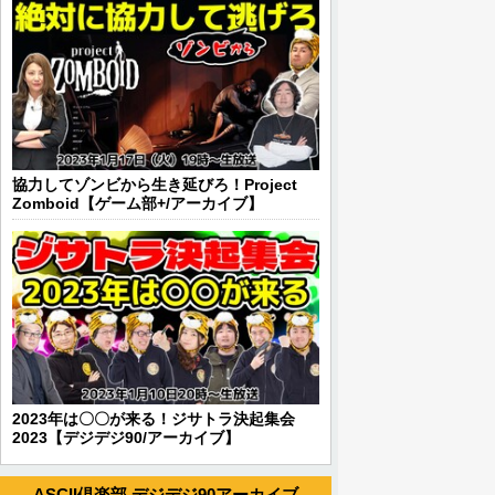
協力してゾンビから生き延びろ！Project
Zomboid【ゲーム部+/アーカイブ】
2023年は〇〇が来る！ジサトラ決起集会
2023【デジデジ90/アーカイブ】
ASCII倶楽部 デジデジ90アーカイブ