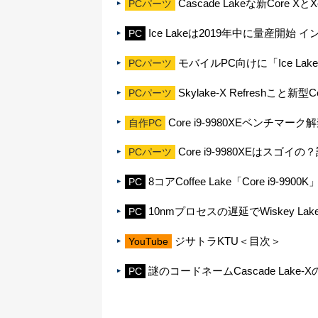
Cascade Lakeな新Core 
PCパーツ
Ice Lakeは2019年中に量産開始 
PC
モバイルPC向けに「Ice Lake」
PCパーツ
Skylake-X Refreshこと
PCパーツ
Core i9-9980XEベンチマーク
自作PC
Core i9-9980XEはスゴ
PCパーツ
8コアCoffee Lake「Core i9
PC
10nmプロセスの遅延でWiskey La
PC
ジサトラKTU＜目次＞
YouTube
謎のコードネームCascade Lake
PC