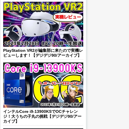
PlayStation VR2が編集部に来たので実機レ
ビューします！【デジデジ90/アーカイブ】
インテルCore i9-13900KSでOCチャレン
ジ！大うちの子丸の挑戦【デジデジ90/アー
カイブ】