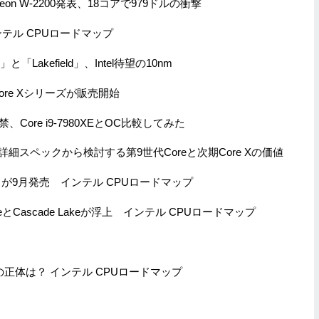
XとXeon W-2200発表、18コアで979ドルの衝撃
インテル CPUロードマップ
と「Lakefield」、Intel待望の10nm
新型Core Xシリーズが販売開始
解禁、Core i9-7980XEとOC比較してみた
イの？詳細スペックから検討する第9世代Coreと次期Core Xの価値
-9900K」が9月発売 インテル CPUロードマップ
keとCascade Lakeが浮上 インテル CPUロードマップ
-Xの正体は？ インテル CPUロードマップ