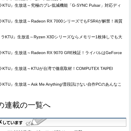
KTU』生放送～究極のブレ低減機能「G-SYNC Pulsar」対応ディ
TU』生放送～Radeon RX 7000シリーズでもFSR4が解禁！画質
ラKTU』生放送～Ryzen X3Dシリーズならメモリー1枚挿しでも大
U』生放送～Radeon RX 9070 GRE検証！ライバルはGeForce
TU』生放送～KTUが台湾で徹底取材！COMPUTEX TAIPEI
TU』生放送～Ask Me Anything!普段訊けない自作PCのあんなこ
の連載の一覧へ