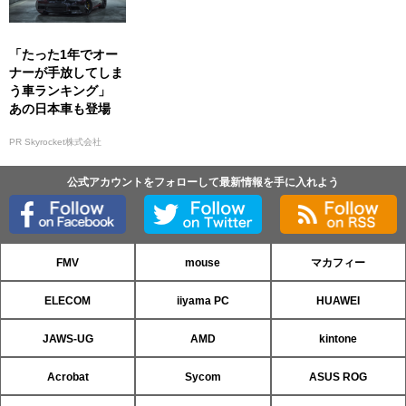
「たった1年でオー
ナーが手放してしま
う車ランキング」
あの日本車も登場
PR Skyrocket株式会社
公式アカウントをフォローして最新情報を手に入れよう
FMV
mouse
マカフィー
ELECOM
iiyama PC
HUAWEI
JAWS-UG
AMD
kintone
Acrobat
Sycom
ASUS ROG