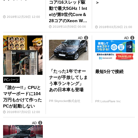
コア/16スレッド駆
＞
動で最大5GHz！Int
elが第9世代Core＆
2018年12月29日 12:00
28コアのXeon W-3
175Xを発表
2018年10月09日 00:06
2018年03月29日 21:00
AD
AD
「たった1年でオー
最短5分で接続
ナーが手放してしま
PCパーツ
う車ランキング」
「誰かー!!」CPUと
あの日本車も登場
マザーボードに104
万円もかけて作った
PR Skyrocket株式会社
PR LotusFlare Inc
PCが起動しない
2016年07月02日 12:00
AD