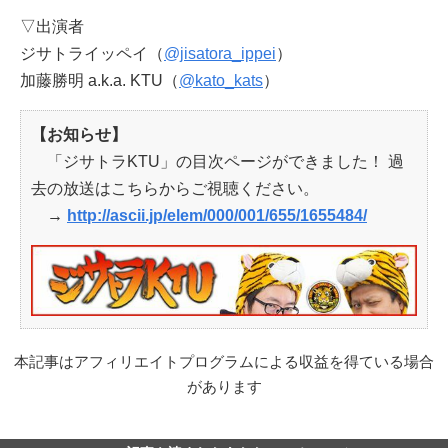
▽出演者
ジサトライッペイ（
@jisatora_ippei
）
加藤勝明 a.k.a. KTU（
@kato_kats
）
【お知らせ】
「ジサトラKTU」の目次ページができました！ 過
去の放送はこちらからご視聴ください。
→
http://ascii.jp/elem/000/001/655/1655484/
本記事はアフィリエイトプログラムによる収益を得ている場合
があります