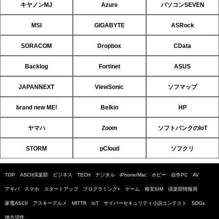
キヤノンMJ
Azure
パソコンSEVEN
MSI
GIGABYTE
ASRock
SORACOM
Dropbox
CData
Backlog
Fortinet
ASUS
JAPANNEXT
ViewSonic
ソフマップ
brand new ME!
Belkin
HP
ヤマハ
Zoom
ソフトバンクのIoT
STORM
pCloud
ソフクリ
TOP
ASCII倶楽部
ビジネス
TECH
デジタル
iPhone/Mac
ホビー
自作PC
AV
アキバ
スマホ
スタートアップ
プログラミング+
ゲーム
格安SIM
倶楽部情報局
家電ASCII
アスキーグルメ
MITTR
IoT
サイバーセキュリティ小説コンテスト
SDGs
地方活性