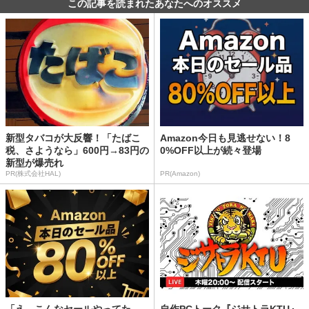
この記事を読まれたあなたへのオススメ
新型タバコが大反響！「たばこ
Amazon今日も見逃せない！8
税、さようなら」600円→83円の
0%OFF以上が続々登場
新型が爆売れ
PR(株式会社HAL)
PR(Amazon)