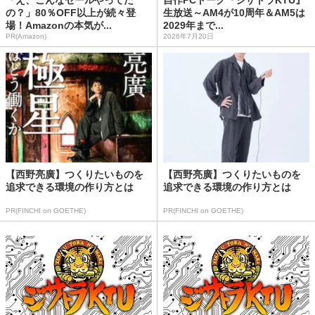
「え、こんなセールやってた
自作PCトーク『ジサトラKTU』
の？」80％OFF以上が続々登
生放送～AM4が10周年＆AM5は
場！Amazonの本気が...
2029年まで...
PR(Amazon)
2026年7月20日
【西野亮廣】つくりたいものを
【西野亮廣】つくりたいものを
追求できる環境の作り方とは
追求できる環境の作り方とは
PR(FINCHI on GOETHE)
PR(FINCHI on GOETHE)