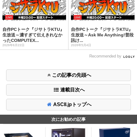
自作PCトーク『ジサトラKTU』
自作PCトーク『ジサトラKTU』
生放送～濃すぎて伝えきれなか
生放送～Ask Me Anything!普段
ったCOMPUTEX...
訊け...
2026年6月22日
2026年5月4日
Recommended by
この記事の先頭へ
連載目次へ
ASCII.jpトップへ
次にお勧めの記事