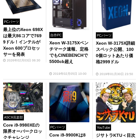
PCパーツ
最上位のXeon 698X
自作PC
は最大86コアで769
PCパーツ
9ドル！インテルが
Xeon W-3175Xベン
Xeon W-3175X詳細
Xeon 600プロセッ
チマーク速報、定格
スペック公開、100
サーを発表
でもCINEBENCHで
0個ロットあたり価
2026年02月03日 06:30
5500cb超え
格2999ドル
2019年02月05日 10:00
2019年01月30日 23:50
ASCII倶楽部
Core i9-9980XEの
PCパーツ
YouTube
限界オーバークロッ
Core i9-9900Kは8
ジサトラKTU＜目次
クチャレンジ