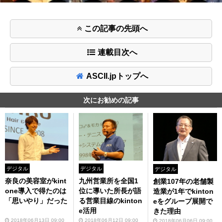
この記事の先頭へ
連載目次へ
ASCII.jpトップへ
次にお勧めの記事
デジタル
デジタル
デジタル
奈良の美容室がkint
九州営業所を全国1
創業107年の老舗製
one導入で得たのは
位に導いた所長が語
造業が1年でkinton
「思いやり」だった
る営業目線のkinton
eをグループ展開で
e活用
きた理由
2018年06月13日 09:00
2018年06月12日 09:00
2018年06月06日 09:00