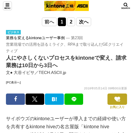
前へ
1
2
次へ
ビジネス
業務を変えるkintoneユーザー事例
― 第23回
営業現場での活用を語るミライク、RPAまで取り込んだGEクリエイ
ティブ
人にやさしくないプロセスをkintoneで変え、請求
業務は10日から3日へ
文● 大谷イビサ／TECH.ASCII.jp
[PC表示へ]
2018年05月14日 09時00分更新
お気に入り
サイボウズのkintoneユーザーが導入までの経緯や使い方
を共有するkintone hiveの名古屋版「kintone hive