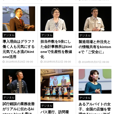
デジタル
デジタル
デジタル
導入理由はグラフ？
担当件数を5倍にし
製造現場と外注先と
働く人も元気にする
た会計事務所はkint
の情報共有をkinton
元気でんき流のkint
oneで生産性を数値
eで「ご安全に」
one活用
化
2018年05月29日 09:00
2018年05月22日 09:00
2018年05月07日 09:00
デジタル
デジタル
試行錯誤の業務改善
あるアルバイトの女
デジタル
がリアルに伝わるki
子、全国の店舗を管
バス運行、訪問看