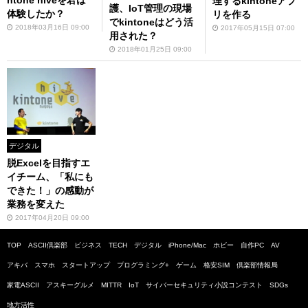
ntone hiveを君は
理するkintoneアプ
護、IoT管理の現場
体験したか？
リを作る
でkintoneはどう活
2018年03月16日 09:00
2017年05月15日 07:00
用された？
2018年01月25日 09:00
デジタル
脱Excelを目指すエ
イチーム、「私にも
できた！」の感動が
業務を変えた
2017年04月20日 09:00
TOP
ASCII倶楽部
ビジネス
TECH
デジタル
iPhone/Mac
ホビー
自作PC
AV
アキバ
スマホ
スタートアップ
プログラミング+
ゲーム
格安SIM
倶楽部情報局
家電ASCII
アスキーグルメ
MITTR
IoT
サイバーセキュリティ小説コンテスト
SDGs
地方活性