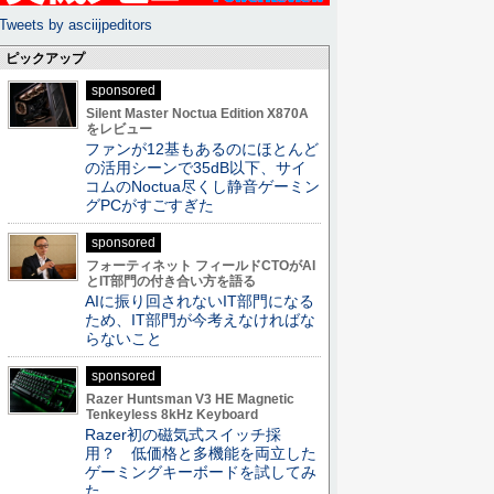
Tweets by asciijpeditors
ピックアップ
sponsored
Silent Master Noctua Edition X870A
をレビュー
ファンが12基もあるのにほとんど
の活用シーンで35dB以下、サイ
コムのNoctua尽くし静音ゲーミン
グPCがすごすぎた
sponsored
フォーティネット フィールドCTOがAI
とIT部門の付き合い方を語る
AIに振り回されないIT部門になる
ため、IT部門が今考えなければな
らないこと
sponsored
Razer Huntsman V3 HE Magnetic
Tenkeyless 8kHz Keyboard
Razer初の磁気式スイッチ採
用？ 低価格と多機能を両立した
ゲーミングキーボードを試してみ
た