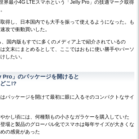
判の世界最小4G LTEスマホという「Jelly Pro」の技適マーク取得
た。
取得し、日本国内でも大手を振って使えるようになった。も
に速攻で衝動買いした。
ら、国内版もすでに多くのメディア上で紹介されているの
どは文末にまとめるとして、ここではおもに使い勝手やパーソ
届けしたい。
ly Pro」のパッケージを開けると
どこ!?
はパッケージを開けて最初に眼に入るそのコンパクトなサイ
やかし頃には、何種類もの小さなガラケーを購入していた
の登場と製品のグローバル化でスマホは毎年サイズが大きくな
諦めの感覚があった