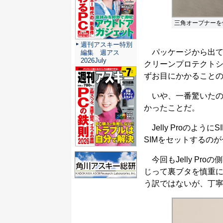
三角オープナーを
週刊アスキー特別
パッケージから出てく
編集 週アス
2026July
クリーンプロテクト
ずお目にかかることの
いや、一番驚いたの
かったことだ。
Jelly Proのよ
SIMをセットするの
今回もJelly Pr
じって裏ブタを慎重
う訳ではないが、丁