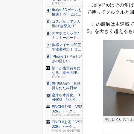
くリーダ...
ビズヒント
Jelly Proはそ
重めの3Dゲームも
で持ってクルクルと
快適！ ゲームに強
いH...
コスパ良しで大人
この感触は本連載で2
気の“全部入り”の
アンド...
S
」を大きく超えるも
スマホにくっ付く
ミニキーボード！
触ってわ...
体感マイナス20度
で猛暑対策！ ミズ
ノの...
iPhone 17 Proもど
きの怪しい...
部下が指示待ちに
なる、本当の理
由。23年...
ビズヒント
無印良品の「遮熱
折りたたみ日傘」
約160...
寝床を水冷化。TH
ANKO「ひんやり
水流...
FINCHI主催「IVS2
026」トーク...
FINCHI on GOETHE
開けにくいスマホ
FINCHI主催「IVS2
026」トーク...
FINCHI on GOETHE