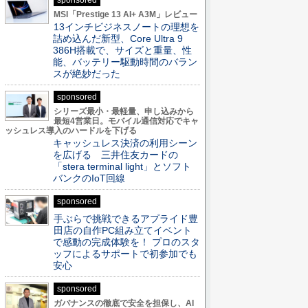
sponsored
MSI「Prestige 13 AI+ A3M」レビュー
13インチビジネスノートの理想を
詰め込んだ新型、Core Ultra 9
386H搭載で、サイズと重量、性
能、バッテリー駆動時間のバラン
スが絶妙だった
sponsored
シリーズ最小・最軽量、申し込みから
最短4営業日。モバイル通信対応でキャ
ッシュレス導入のハードルを下げる
キャッシュレス決済の利用シーン
を広げる 三井住友カードの
「stera terminal light」とソフト
バンクのIoT回線
sponsored
手ぶらで挑戦できるアプライド豊
田店の自作PC組み立てイベント
で感動の完成体験を！ プロのスタ
ッフによるサポートで初参加でも
安心
sponsored
ガバナンスの徹底で安全を担保し、AI