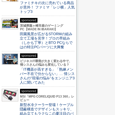
ファミチキの次に売れている商品
が意外！ ファミマ「レジ横」人気
トップ3
sponsored
茨城県龍ヶ崎市産のゲーミング
PC【MADE IN IBARAKI】
田園風景が広がるSTORMの組み
立て工場を見学！プロの早組み
（しかも丁寧）とBTO PCならで
はの特注PCパーツに大興奮
sponsored
ビジネスIT環境が大きく変わる中で、
情シスさんの悩みも変化している？
「IT機器が高すぎる」「熟練メン
バー不在で分からない」… 情シス
さんの“現場の悩み”をエンジニア3
人に聞いてみた
sponsored
MSI「MPG CORELIQUID P13 360」レ
ビュー
新型水冷クーラー登場！ケーブル
隠蔽構造でデザインもスッキリ、
組み立てもラクなこの夏注目のパ