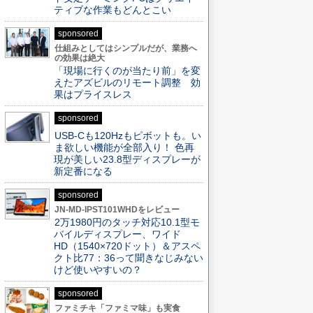
ティブな作業もどんとこい
sponsored
仕組みとしてはシンプルだが、業務へ
の効果は絶大
「現場に行くのが当たり前」を変
えたアズビルのリモート調整 効
果はプライスレス
sponsored
USB-Cも120Hzもピボットも。い
ま欲しい機能が全部入り！ 色再
現が美しい23.8型ディスプレーが
新定番になる
sponsored
JN-MD-IPST101WHDをレビュー
2万1980円のタッチ対応10.1型モ
バイルディスプレー、ワイド
HD（1540×720ドット）＆アスペ
クト比77：36って聞きなじみない
けど使いやすいの？
sponsored
ファミチキ「ファミマ味」も実食