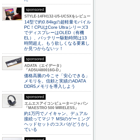
sponsored
STYLE-14FH132-U5-UCSXをレビュー
14型で約0.84kgの超軽量モバイル
PC！CPUはCore Ultraシリーズ3
でディスプレーはOLED（有機
EL）、バッテリー駆動時間は13
時間超え。もう欲しくなる要素し
か見つからないッ！
sponsored
ADATA（エイデータ）
「AD5U480016G-D」
価格高騰の今こそ「安心できる」
メモリを。信頼と実績のADATA
DDR5メモリを導入しよう
sponsored
エムエスアイコンピュータージャパン
「MAESTRO 500 WIRELESS」
約1万円でノイキャン、デュアル
接続ってマジ？ MSIのゲーミング
ヘッドセットのコスパがどうかし
ている