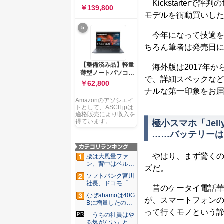
ー 83K9003JJP ノー
Kickstarterで評
ソコン Vivobook 15
￥139,800
トPC
M1502NAQ 15.6イ
モデルを衝動買いし
ンチ AMD Ryzen 7
5
170 メモリ16GB
今年になって技適を
SSD 512GB
Microsoft 365
ちろん筆者は発売日
Personal (24か月版)
搭載 Windows 11 重
【整備済み品】軽量
海外版は2017年か
量1.7kg Wi-Fi 6E ク
薄型ノートパソコン
ワイエットブルー
で、詳細スペックな
dynabook G83 ■
￥62,800
M1502NAQ-
13.3型
ナルな第一印象をお
R7165BUWS
FHD(1920x1080) -
Amazonのアソシエイ
高性能第11世代Core
トとして、ASCII.jpは
i5-1135G7 - メモリ
適格販売により収入を
16GB - SSD 256GB
得ています。
極小スマホ「Jel
- Webカメラ -
……バッテリーは
WiFi&Bluetooth -
USB Type-C - MS
Office 2021 - Win11
やはり、まず驚くの
腰は大風量ファ
搭載
ン、背中はペルチ
ズだ。
ェ冷却。ダ...
ソフトバンク宮川
社長、ドコモ「ah
昔のケータイ電話華
amo...
なぜahamoは40G
が、スマートフォン
Bに増量したの
か ...
って行くモノという
「うちの社員はや
る気がない」と嘆