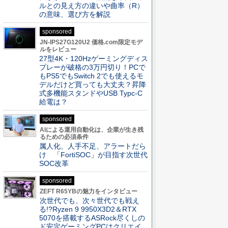
ルとの見え方の違いや曲率（R）
の意味、選び方を解説
sponsored
JN-IPS27G120U2 価格.com限定モデ
ルをレビュー
27型4K・120Hzゲーミングディス
プレーが破格の3万円切り！PCで
もPS5でもSwitch 2でも使えるモ
デルだけど買っても大丈夫？昇降
式多機能スタンドやUSB Typc-C
給電は？
sponsored
AIによる運用自動化は、企業が生き残
るための必須条件
属人化、人手不足、アラートだら
け 「FortiSOC」が目指す次世代
SOC改革
sponsored
ZEFT R65YBの魅力をインタビュー
次世代でも、次々世代でも戦え
る!?Ryzen 9 9950X3D2＆RTX
5070を搭載するASRock尽くしの
ド安定ゲーミングPCはクリエイ