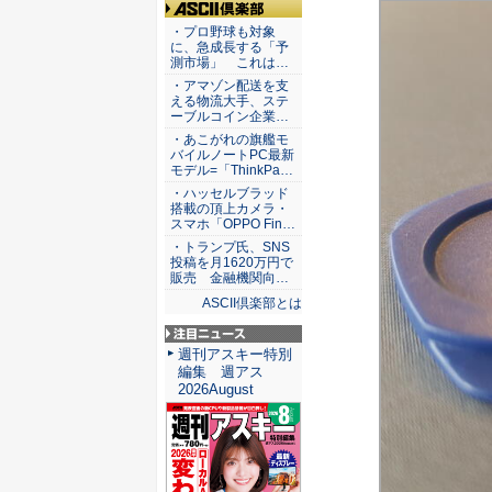
ASCII倶楽部
・プロ野球も対象
に、急成長する「予
測市場」 これは…
・アマゾン配送を支
える物流大手、ステ
ーブルコイン企業…
・あこがれの旗艦モ
バイルノートPC最新
モデル=「ThinkPa…
・ハッセルブラッド
搭載の頂上カメラ・
スマホ「OPPO Fin…
・トランプ氏、SNS
投稿を月1620万円で
販売 金融機関向…
ASCII倶楽部とは
注目ニュース
週刊アスキー特別
編集 週アス
2026August