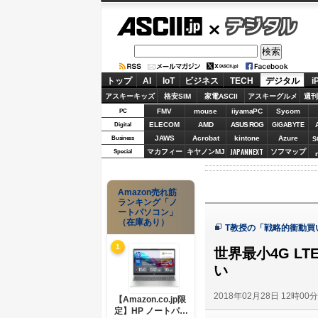
ASCII.jp
デジタル
トップ
AI
IoT
ビジネス
TECH
デジタル
i
アスキーキッズ
格安SIM
家電ASCII
アスキーグルメ
週刊
FMV
mouse
iiyamaPC
Sycom
PC
ELECOM
AMD
ASUS ROG
Digital
GIGABYTE
JAWS
Acrobat
kintone
Azure
Business
S
JAPANNEXT
マカフィー
キヤノンMJ
ソフマップ
Special
Amazon売れ筋
ランキング「ノ
ートパソコン」
（在庫あり）
T教授の「戦略的衝動買
1
世界最小4G LT
い
2018年02月28日 12時00
【Amazon.co.jp限
定】HP ノートパソ