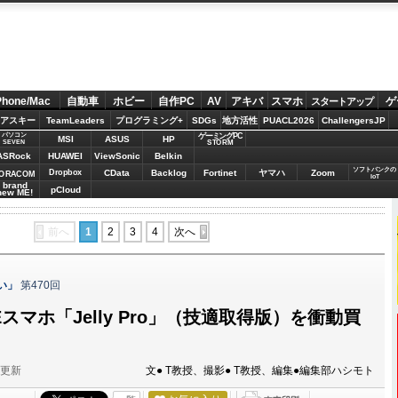
Phone/Mac
自動車
ホビー
自作PC
AV
アキバ
スマホ
ゲ
スタートアップ
アスキー
TeamLeaders
プログラミング+
SDGs
地方活性
PUACL2026
ChallengersJP
パソコン
ゲーミングPC
MSI
ASUS
HP
STORM
SEVEN
ASRock
HUAWEI
ViewSonic
Belkin
ソフトバンクの
Dropbox
CData
Backlog
Fortinet
ヤマハ
Zoom
ORACOM
IoT
brand
pCloud
new ME!
前へ
1
2
3
4
次へ
い」
第470回
Eスマホ「Jelly Pro」（技適取得版）を衝動買
分更新
文● T教授、撮影● T教授、編集●編集部ハシモト