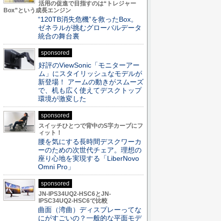
活用の促進で目指すのは“トレジャー
Box”という成長エンジン
“120TB消失危機”を救ったBox。
ゼネラルが挑むグローバルデータ
統合の舞台裏
sponsored
好評のViewSonic「モニターアー
ム」にスタイリッシュなモデルが
新登場！ アームの動きがスムーズ
で、机も広く使えてデスクトップ
環境が激変した
sponsored
スイッチひとつで背中のS字カーブにフ
ィット！
腰を気にする長時間デスクワーカ
ーのための次世代チェア。理想の
座り心地を実現する「LiberNovo
Omni Pro」
sponsored
JN-IPS34UQ2-HSC6とJN-
IPSC34UQ2-HSC6で比較
曲面（湾曲）ディスプレーってな
にがすごいの？一般的な平面モデ