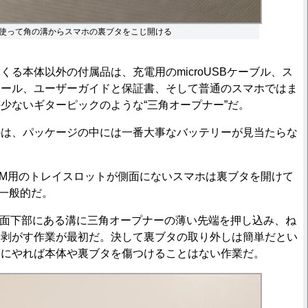
使って角の溝からスマホの裏ブタをこじ開ける
る本体以外の付属品は、充電用のmicroUSBケーブル、ス
シール、ユーザーガイドと保証書、そして普通のスマホではま
少ないギターピックのような“三角オープナー”だ。
は、パッケージの中には一番大事なバッテリーが見当たらな
うにSIM用のトレイスロットが側面にないスマホは裏ブタを開けて
が一般的だ。
oの側面下部にある溝に三角オープナーの薄い先端を押し込み、ね
に剥がす作業が最初だ。決して裏ブタの取り外しは簡単だとい
寧にやれば本体や裏ブタを傷つけることはない作業だ。