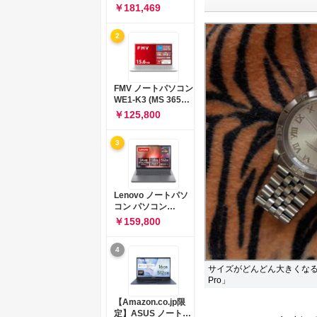
コン 15-fd 15.6イン
￥181,469
チ インテル Core 5
120U メモリ16GB
2
SSD512GB
Windows 11
Microsoft Office
2024搭載 WPS
Office搭載 カメラシ
FMV ノートパソコン
ャッター 指紋認証 薄
WE1-K3 (MS 365
型 Copilotキー搭載
Personal/Copilotキ
￥125,800
ナチュラルシルバー
ー搭載/Win 11/15.6
(BJ0M5PA-AAAI)
型/Core
3
i5/16GB/SSD
512GB/ホワイト)
FMVWK3E15W_AZ
Lenovo ノートパソ
コン パソコン
IdeaPad Slim 3 14.0
￥159,800
インチ AMD
Ryzen™ 5 8640HS
4
メモリ16GB
SSD512GB
サイズがどんどん大きくなる一
Microsoft 365 試用
Pro」
版 Windows11 バッ
テリー駆動12.6時間
【Amazon.co.jp限
重量1.39kg ルナグレ
定】ASUS ノートパ