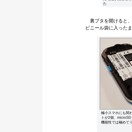
た
裏ブタを開けると、
ビニール袋に入った
極小スマホにも関わら
トが2個、micro
機能性では極めて