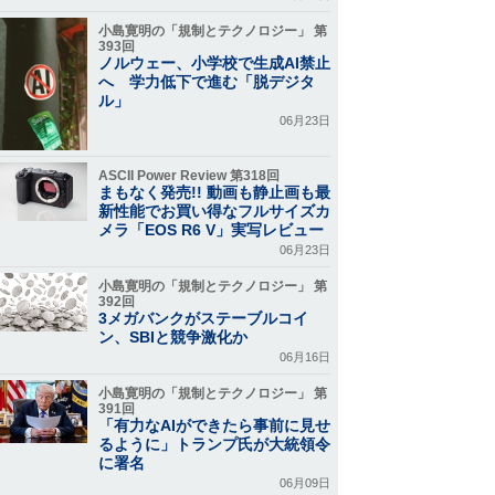
小島寛明の「規制とテクノロジー」 第
393回
ノルウェー、小学校で生成AI禁止
へ 学力低下で進む「脱デジタ
ル」
06月23日
ASCII Power Review 第318回
まもなく発売!! 動画も静止画も最
新性能でお買い得なフルサイズカ
メラ「EOS R6 V」実写レビュー
06月23日
小島寛明の「規制とテクノロジー」 第
392回
3メガバンクがステーブルコイ
ン、SBIと競争激化か
06月16日
小島寛明の「規制とテクノロジー」 第
391回
「有力なAIができたら事前に見せ
るように」トランプ氏が大統領令
に署名
06月09日