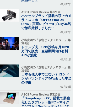
07月27日
ASCII Power Review 第321回
ハッセルブラッド搭載の頂上カメ
ラ・スマホ「OPPO Find X9
Ultra」実写レビュー=プロが本気
で徹底撮影しました!!
07月22日
小島寛明の「規制とテクノロジー」 第
397回
トランプ氏、SNS投稿を月1620
万円で販売 金融機関向け有料
APIが波紋
07月21日
小島寛明の「規制とテクノロジー」 第
396回
日本も他人事ではない？ ロンド
ンがパランティアを拒否した本当
の理由
07月14日
ASCII Power Review 第320回
「Snapdragon X2」搭載で最強
化したタブレット型PC＝マイク
ロソフト「Surface Pro 13」12