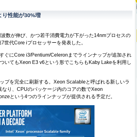
代より性能が30%増
周波数が伸び、かつ若干消費電力が下がった14nmプロセスの
第7世代Core iプロセッサーを発表した。
にCore i3/Pentium/Celeronまでラインナップが追加され
てもXeon E3 v6という形でこちらもKaby Lakeを利用し
を完全に刷新する。Xeon Scalableと呼ばれる新しいラ
7と異なり、CPUのパッケージ内のコアの数でXeon
er/Xeon Bronzeという4つのラインナップが提供される予定だ。