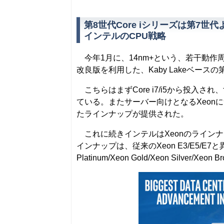
第8世代Core iシリーズは第7世
インテルのCPU戦略
今年1月に、14nm+という、若干動作
改良版を利用した、Kaby Lakeベースの
こちらはまずCore i7/i5から投入され、すぐ
ている。またサーバー向けとなるXeonについ
たラインナップが提供された。
これに続きインテルはXeonのラインナップ
インナップは、従来のXeon E3/E5/E
Platinum/Xeon Gold/Xeon Silv