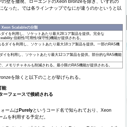
P/4Pの壁を撤廃、ローエンドのXeon Bronzeを除き、いずれの
るようになった。では各ラインナップでなにが違うのかというと以
Xeon Scalableの分類
t)と呼ばれるダイを利用し、ソケットあたり最大28コア製品を提供。完全な
ity/Serviceability:信頼性/可用性/保守性)機能が提供される。
unt)と呼ばれるダイを利用し、ソケットあたり最大18コア製品を提供。一部のRAS機
)と呼ばれるダイを利用し、ソケットあたり最大12コア製品を提供。部分的なRAS機能
みで、メモリチャネルも削減される。最小限のRAS機能が提供される。
ronzeを除くと以下のことが挙げられる。
可能
ンターフェースで接続される
トフォームは
Purely
というコード名で知られており、Xeon
フォームを利用する予定だ。