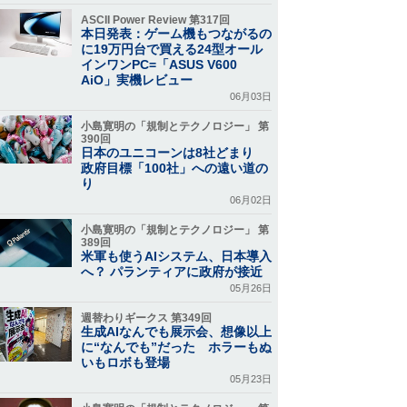
ASCII Power Review 第317回
本日発表：ゲーム機もつながるの
に19万円台で買える24型オール
インワンPC=「ASUS V600
AiO」実機レビュー
06月03日
小島寛明の「規制とテクノロジー」 第
390回
日本のユニコーンは8社どまり
政府目標「100社」への遠い道の
り
06月02日
小島寛明の「規制とテクノロジー」 第
389回
米軍も使うAIシステム、日本導入
へ？ パランティアに政府が接近
05月26日
週替わりギークス 第349回
生成AIなんでも展示会、想像以上
に“なんでも”だった ホラーもぬ
いもロボも登場
05月23日