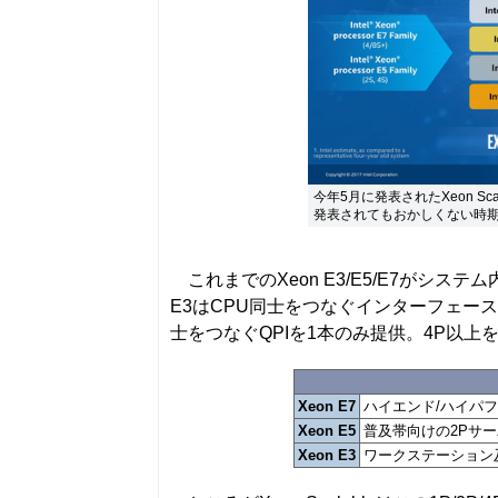
今年5月に発表されたXeon S
発表されてもおかしくない時
これまでのXeon E3/E5/E7がシス
E3はCPU同士をつなぐインターフェース(Q
士をつなぐQPIを1本のみ提供。4P以上を
Xeon E7
ハイエンド/ハイパ
Xeon E5
普及帯向けの2Pサ
Xeon E3
ワークステーション