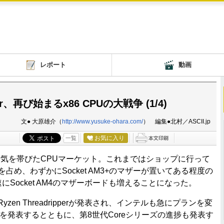
レポート
動画
ripper、再び始まるx86 CPUの大戦争 (1/4)
文● 大原雄介（
http://www.yusuke-ohara.com/
） 編集●北村／ASCII.jp
お気に入り
一覧
急に活気を帯びたCPUマーケット。これまではショップに行って
占め、わずかにSocket AM3+のマザーが置いてある程度の
速にSocket AM4のマザーボードも増えることになった。
n Threadripperが発表され、インテルも急にプランを変
製品を発表するとともに、第8世代Coreシリーズの進捗も発表す