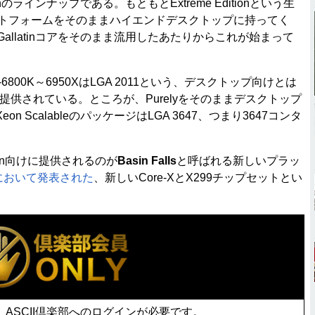
tionのラインナップである。もともとExtreme Editionという生
ットフォームをそのままハイエンドデスクトップに持ってく
Gallatinコアをそのまま流用したあたりからこれが始まって
800K～6950XはLGA 2011という、デスクトップ向けとは
提供されている。ところが、Purelyをそのままデスクトップ
ScalableのパッケージはLGA 3647、つまり3647コンタ
ition向けに提供されるのが
Basin Falls
と呼ばれる新しいプラッ
Xにおいて発表された
、新しいCore-XとX299チップセットとい
ASCII倶楽部へのログインが必要です。