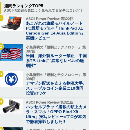
週間ランキングTOP5
ASCII倶楽部会員によく見られてる記事はコレだ！
1
ASCII Power Review 第322回
あこがれの旗艦モバイルノート
PC最新モデル=「ThinkPad X1
Carbon Gen 14 Aura Edition」
実機レビュー
2
小島寛明の「規制とテクノロジー」 第
387回
米国、海外製ルーター禁止 中国
系TP-Linkに“異常なレベルの脆
弱性”
3
小島寛明の「規制とテクノロジー」 第
398回
アマゾン配送を支える物流大手、
ステーブルコイン企業に10億円
投資のワケ
4
ASCII Power Review 第321回
ハッセルブラッド搭載の頂上カメ
ラ・スマホ「OPPO Find X9
Ultra」実写レビュー=プロが本気
で徹底撮影しました!!
5