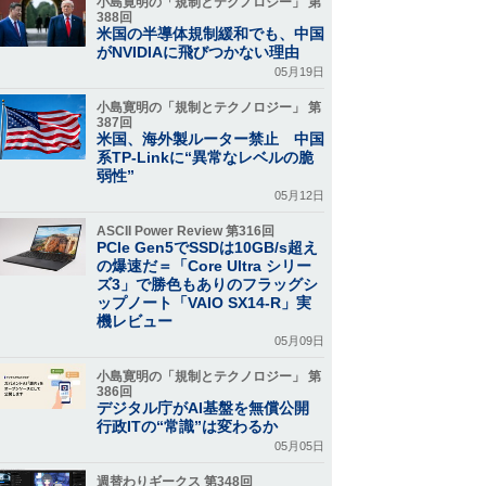
小島寛明の「規制とテクノロジー」 第
388回
米国の半導体規制緩和でも、中国
がNVIDIAに飛びつかない理由
05月19日
小島寛明の「規制とテクノロジー」 第
387回
米国、海外製ルーター禁止 中国
系TP-Linkに“異常なレベルの脆
弱性”
05月12日
ASCII Power Review 第316回
PCIe Gen5でSSDは10GB/s超え
の爆速だ＝「Core Ultra シリー
ズ3」で勝色もありのフラッグシ
ップノート「VAIO SX14-R」実
機レビュー
05月09日
小島寛明の「規制とテクノロジー」 第
386回
デジタル庁がAI基盤を無償公開
行政ITの“常識”は変わるか
05月05日
週替わりギークス 第348回