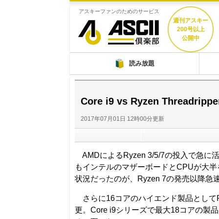
アスキーファンのためのサービス
週刊アスキー
200号以上
公開中
ASCII倶楽部
読み放題
Core i9 vs Ryzen Thread
2017年07月01日 12時00分更新
AMDによるRyzen 3/5/7の投入で
もインテルのマザーボードとCPUが大半を
状況だったのが、Ryzen 7の発売以降急
さらに16コアのハイエンド製品としてRyze
更。Core i9シリーズで最大18コアの