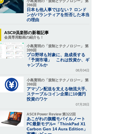
小島寛明の「規制とテクノロジー」 第
396回
日本も他人事ではない？ ロンド
ンがパランティアを拒否した本当
の理由
ASCII倶楽部の新着記事
会員専用動画の紹介も！
小島寛明の「規制とテクノロジー」 第
399回
プロ野球も対象に、急成長する
「予測市場」 これは投資か、ギ
ャンブルか
08月04日
小島寛明の「規制とテクノロジー」 第
398回
アマゾン配送を支える物流大手、
ステーブルコイン企業に10億円
投資のワケ
07月28日
ASCII Power Review 第322回
あこがれの旗艦モバイルノート
PC最新モデル=「ThinkPad X1
Carbon Gen 14 Aura Edition」
実機レビュー