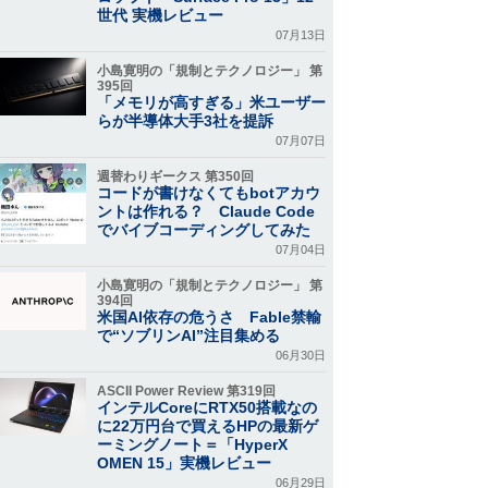
世代 実機レビュー
07月13日
小島寛明の「規制とテクノロジー」 第
395回
「メモリが高すぎる」米ユーザー
らが半導体大手3社を提訴
07月07日
週替わりギークス 第350回
コードが書けなくてもbotアカウ
ントは作れる？ Claude Code
でバイブコーディングしてみた
07月04日
小島寛明の「規制とテクノロジー」 第
394回
米国AI依存の危うさ Fable禁輸
で“ソブリンAI”注目集める
06月30日
ASCII Power Review 第319回
インテルCoreにRTX50搭載なの
に22万円台で買えるHPの最新ゲ
ーミングノート＝「HyperX
OMEN 15」実機レビュー
06月29日