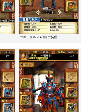
ラギアクルス★4剣士装備