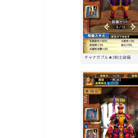
チャナガブル★3剣士装備