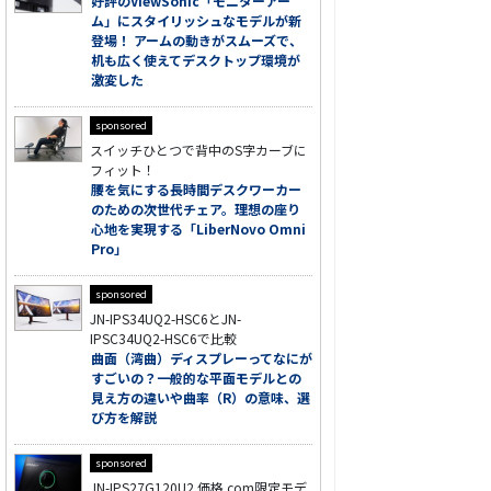
好評のViewSonic「モニターアー
ム」にスタイリッシュなモデルが新
登場！ アームの動きがスムーズで、
机も広く使えてデスクトップ環境が
激変した
sponsored
スイッチひとつで背中のS字カーブに
フィット！
腰を気にする長時間デスクワーカー
のための次世代チェア。理想の座り
心地を実現する「LiberNovo Omni
Pro」
sponsored
JN-IPS34UQ2-HSC6とJN-
IPSC34UQ2-HSC6で比較
曲面（湾曲）ディスプレーってなにが
すごいの？一般的な平面モデルとの
見え方の違いや曲率（R）の意味、選
び方を解説
sponsored
JN-IPS27G120U2 価格.com限定モデ