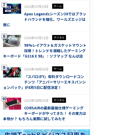
2026年07月29日
ゲーム
Apex Legendsシーズン30ではブラッ
ドハウンドを強化、ワールズエッジは
夜に
2026年07月31日
デジタル
98%レイアウト＆ガスケットマウント
採用！トレンドを凝縮したゲーミング
キーボード「G316 X 98」：ソフマップ なんば店
2026年08月03日
ゲーム
『スパロボY』有料ダウンロードコン
テンツ「アニバーサリーエキスパンシ
ョンパック」が8月5日に配信決定！
2026年08月03日
デジタル
CORSAIRの最新最強仕様ゲーミング
キーボードがやってきた！ その実力は
本物か？ もちろん実際に試してみたぞ