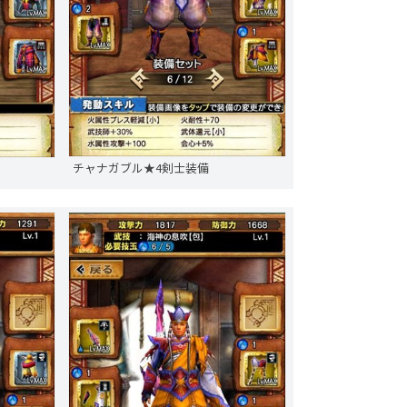
チャナガブル★4剣士装備