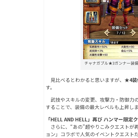
チャナガブル★3ガンナー装
見比べるとわかると思いますが、
★4
す。
武技やスキルの変更、攻撃力・防御力の
することで、装備の最大レベルも上昇し
「HELL AND HELL」再び ハンマー限
さらに、“あの”超やりこみクエストが再
ョン」コラボで人気のイベントクエストだった