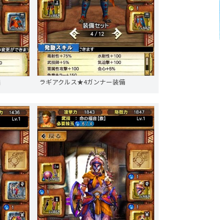
ラギアクルス★4ガンナー装備
備