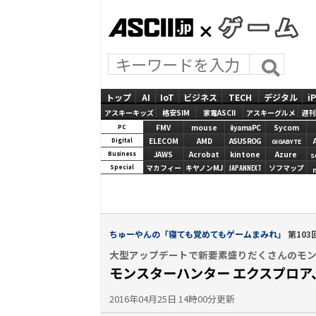
ASCII.jp
GAMES
トップ
AI
IoT
ビジネス
TECH
デジタル
i
アスキーキッズ
格安SIM
家電ASCII
アスキーグルメ
週刊
FMV
mouse
iiyamaPC
Sycom
PC
ELECOM
AMD
ASUS ROG
Digital
GIGABYTE
JAWS
Acrobat
kintone
Azure
Business
S
マカフィー
キヤノンMJ
JAPANNEXT
ソフマップ
Special
ちゅーやんの「寝ても覚めてもゲームまみれ」
第103
大型アップデートで新要素盛りだくさんのモ
モンスターハンター エクスプロ
2016年04月25日 14時00分更新