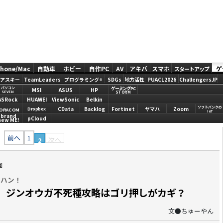
Phone/Mac
自動車
ホビー
自作PC
AV
アキバ
スマホ
ゲ
スタートアップ
アスキー
TeamLeaders
プログラミング+
SDGs
地方活性
PUACL2026
ChallengersJP
ゲーミングPC
パソコン
MSI
ASUS
HP
STORM
SEVEN
ASRock
HUAWEI
ViewSonic
Belkin
ソフトバンクの
CData
Backlog
Fortinet
ヤマハ
Zoom
Dropbox
ORACOM
IoT
brand
pCloud
new ME!
前へ
1
次へ
2
回
ンハン！
ア、ジンオウガ不死種攻略はゴリ押しがカギ？
文●ちゅーやん