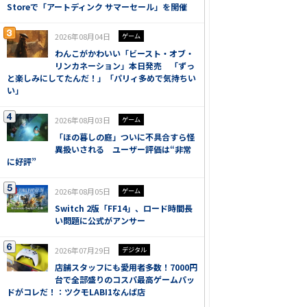
Storeで「アートディンク サマーセール」を開催
2026年08月04日
ゲーム
わんこがかわいい「ビースト・オブ・
リンカネーション」本日発売 「ずっ
と楽しみにしてたんだ！」「パリィ多めで気持ちい
い」
2026年08月03日
ゲーム
「ほの暮しの庭」ついに不具合すら怪
異扱いされる ユーザー評価は“非常
に好評”
2026年08月05日
ゲーム
Switch 2版「FF14」、ロード時間長
い問題に公式がアンサー
2026年07月29日
デジタル
店舗スタッフにも愛用者多数！7000円
台で全部盛りのコスパ最高ゲームパッ
ドがコレだ！：ツクモLABI1なんば店