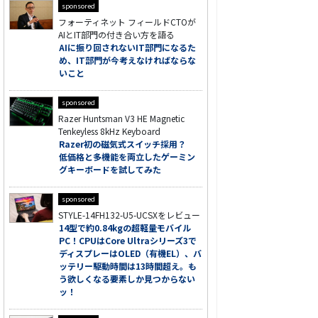
sponsored
フォーティネット フィールドCTOが
AIとIT部門の付き合い方を語る
AIに振り回されないIT部門になるた
め、IT部門が今考えなければならな
いこと
sponsored
Razer Huntsman V3 HE Magnetic
Tenkeyless 8kHz Keyboard
Razer初の磁気式スイッチ採用？
低価格と多機能を両立したゲーミン
グキーボードを試してみた
sponsored
STYLE-14FH132-U5-UCSXをレビュー
14型で約0.84kgの超軽量モバイル
PC！CPUはCore Ultraシリーズ3で
ディスプレーはOLED（有機EL）、バ
ッテリー駆動時間は13時間超え。も
う欲しくなる要素しか見つからない
ッ！