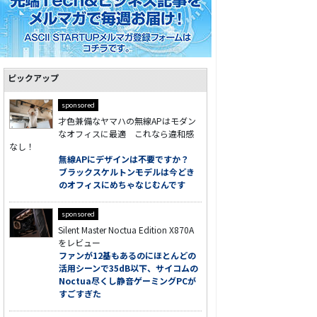
ピックアップ
sponsored
才色兼備なヤマハの無線APはモダン
なオフィスに最適 これなら違和感
なし！
無線APにデザインは不要ですか？
ブラックスケルトンモデルは今どき
のオフィスにめちゃなじむんです
sponsored
Silent Master Noctua Edition X870A
をレビュー
ファンが12基もあるのにほとんどの
活用シーンで35dB以下、サイコムの
Noctua尽くし静音ゲーミングPCが
すごすぎた