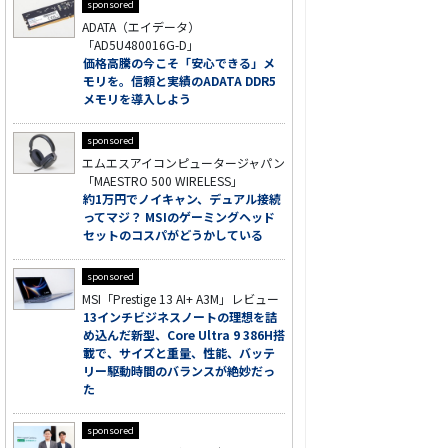
sponsored
ADATA（エイデータ）
「AD5U480016G-D」
価格高騰の今こそ「安心できる」メ
モリを。信頼と実績のADATA DDR5
メモリを導入しよう
sponsored
エムエスアイコンピュータージャパン
「MAESTRO 500 WIRELESS」
約1万円でノイキャン、デュアル接続
ってマジ？ MSIのゲーミングヘッド
セットのコスパがどうかしている
sponsored
MSI「Prestige 13 AI+ A3M」レビュー
13インチビジネスノートの理想を詰
め込んだ新型、Core Ultra 9 386H搭
載で、サイズと重量、性能、バッテ
リー駆動時間のバランスが絶妙だっ
た
sponsored