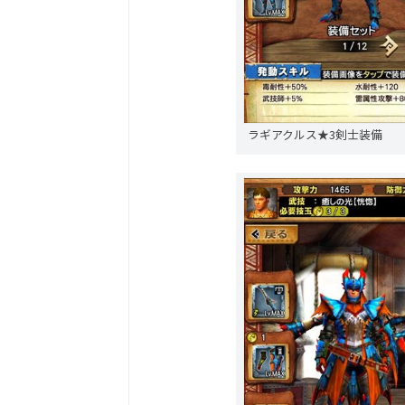
ラギアクルス★3剣士装備