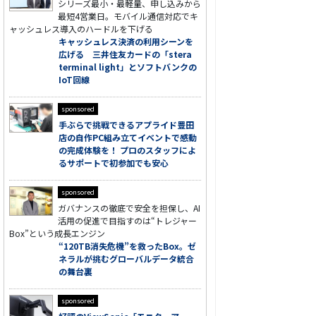
シリーズ最小・最軽量、申し込みから
最短4営業日。モバイル通信対応でキ
ャッシュレス導入のハードルを下げる
キャッシュレス決済の利用シーンを
広げる 三井住友カードの「stera
terminal light」とソフトバンクの
IoT回線
sponsored
手ぶらで挑戦できるアプライド豊田
店の自作PC組み立てイベントで感動
の完成体験を！ プロのスタッフによ
るサポートで初参加でも安心
sponsored
ガバナンスの徹底で安全を担保し、AI
活用の促進で目指すのは“トレジャー
Box”という成長エンジン
“120TB消失危機”を救ったBox。ゼ
ネラルが挑むグローバルデータ統合
の舞台裏
sponsored