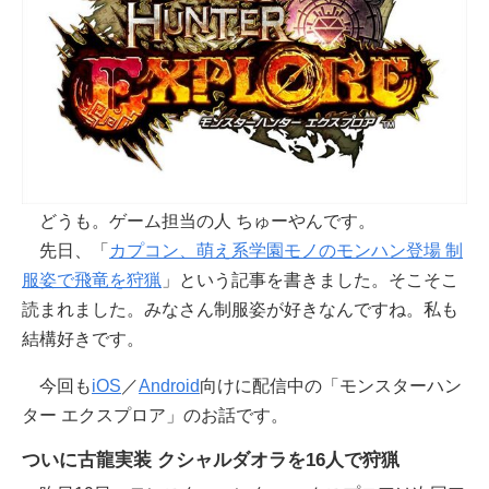
どうも。ゲーム担当の人 ちゅーやんです。
先日、「
カプコン、萌え系学園モノのモンハン登場 制
服姿で飛竜を狩猟
」という記事を書きました。そこそこ
読まれました。みなさん制服姿が好きなんですね。私も
結構好きです。
今回も
iOS
／
Android
向けに配信中の「モンスターハン
ター エクスプロア」のお話です。
ついに古龍実装 クシャルダオラを16人で狩猟