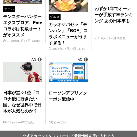
わずか1年でオーナ
ゲーム
ーが手放す車ランキ
モンスターハンター
グルメ
ング あの日本車も
エクスプロア、Fate
カラオケパセラ「モ
コラボは初級オート
ンハン」「BOF」コ
がオススメ
ラボメニューがうま
PR Skyrocket株式会社
2016年07月15日 14:00
すぎる！
2016年07月27日 16:19
AD
AD
日本が堂々1位「コ
ローソンアプリ／ク
ロナ後に行きたい
ーポン配信中
国」なぜ世界中で日
本が人気なのか？
PR Skyrocket株式会社
PR ローソン
公式アカウントをフォローして最新情報を手に入れよう