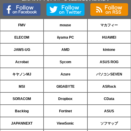
FMV
mouse
マカフィー
ELECOM
iiyama PC
HUAWEI
JAWS-UG
AMD
kintone
Acrobat
Sycom
ASUS ROG
キヤノンMJ
Azure
パソコンSEVEN
MSI
GIGABYTE
ASRock
SORACOM
Dropbox
CData
Backlog
Fortinet
ASUS
JAPANNEXT
ViewSonic
ソフマップ