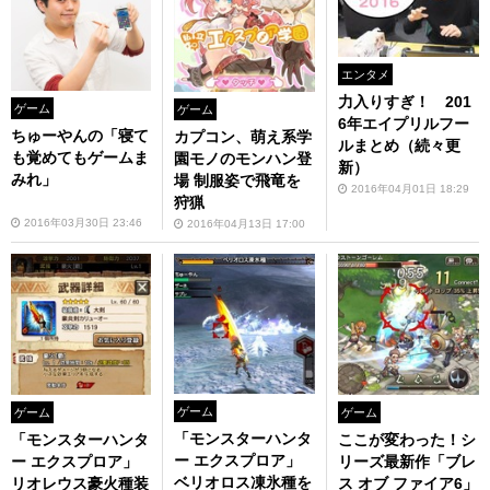
エンタメ
力入りすぎ！ 201
ゲーム
ゲーム
6年エイプリルフー
ちゅーやんの「寝て
カプコン、萌え系学
ルまとめ（続々更
も覚めてもゲームま
園モノのモンハン登
新）
みれ」
場 制服姿で飛竜を
2016年04月01日 18:29
狩猟
2016年03月30日 23:46
2016年04月13日 17:00
ゲーム
ゲーム
ゲーム
「モンスターハンタ
「モンスターハンタ
ここが変わった！シ
ー エクスプロア」
ー エクスプロア」
リーズ最新作「ブレ
ベリオロス凍氷種を
リオレウス豪火種装
ス オブ ファイア6」