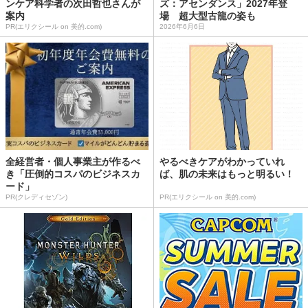
ンケア科学者の次田哲也さんが
ズ：アセンダンス」2027年登
案内
場 超大型古龍の姿も
PR(エリクシール on 美的.com)
2026年6月6日
全経営者・個人事業主が作るべ
やるべきケアがわかっていれ
き「圧倒的コスパのビジネスカ
ば、肌の未来はもっと明るい！
ード」
PR(クレディセゾン)
PR(エリクシール on 美的.com)