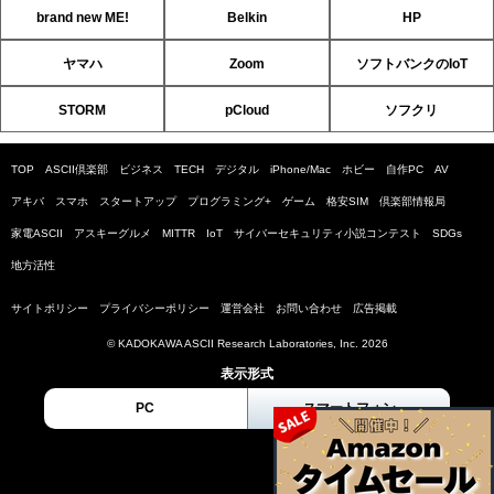
brand new ME!
Belkin
HP
ヤマハ
Zoom
ソフトバンクのIoT
STORM
pCloud
ソフクリ
TOP
ASCII倶楽部
ビジネス
TECH
デジタル
iPhone/Mac
ホビー
自作PC
AV
アキバ
スマホ
スタートアップ
プログラミング+
ゲーム
格安SIM
倶楽部情報局
家電ASCII
アスキーグルメ
MITTR
IoT
サイバーセキュリティ小説コンテスト
SDGs
地方活性
サイトポリシー
プライバシーポリシー
運営会社
お問い合わせ
広告掲載
© KADOKAWA ASCII Research Laboratories, Inc. 2026
表示形式
PC
スマートフォン