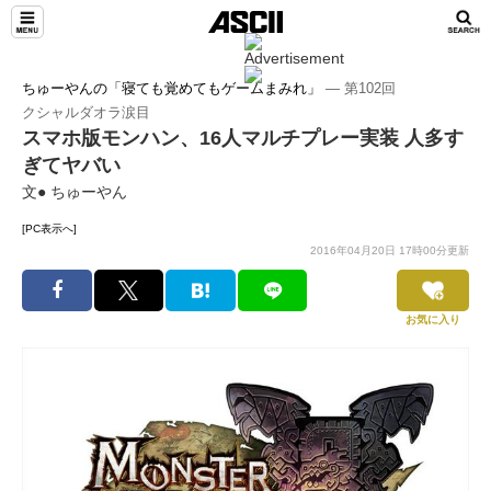
ちゅーやんの「寝ても覚めてもゲームまみれ」
― 第102回
クシャルダオラ涙目
スマホ版モンハン、16人マルチプレー実装 人多す
ぎてヤバい
文● ちゅーやん
[PC表示へ]
2016年04月20日 17時00分更新
お気に入り