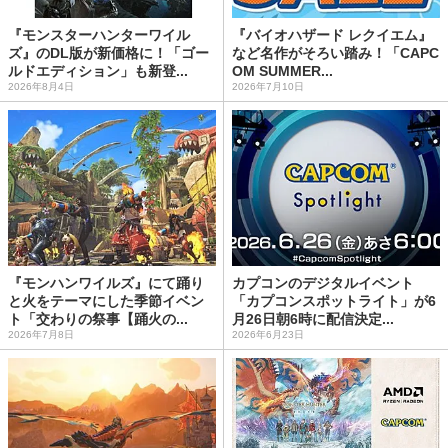
『モンスターハンターワイル
『バイオハザード レクイエム』
ズ』のDL版が新価格に！「ゴー
など名作がそろい踏み！「CAPC
ルドエディション」も新登...
OM SUMMER...
2026年8月4日
2026年7月10日
『モンハンワイルズ』にて踊り
カプコンのデジタルイベント
と火をテーマにした季節イベン
「カプコンスポットライト」が6
ト「交わりの祭事【踊火の...
月26日朝6時に配信決定...
2026年7月8日
2026年6月23日