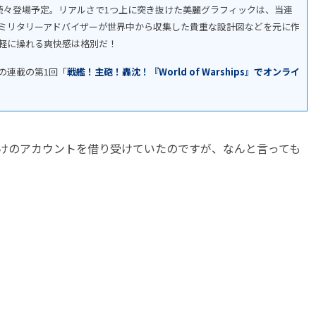
が続々登場予定。リアルさで1つ上に突き抜けた美麗グラフィックは、当連
ミリタリーアドバイザーが世界中から収集した貴重な設計図などを元に作
軽に操れる爽快感は格別だ！
の連載の第1回「
戦艦！主砲！轟沈！『World of Warships』でオンライ
けのアカウントを借り受けていたのですが、なんと言っても
！