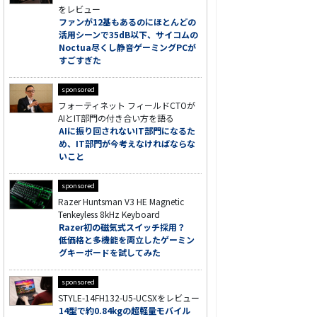
をレビュー
ファンが12基もあるのにほとんどの
活用シーンで35dB以下、サイコムの
Noctua尽くし静音ゲーミングPCが
すごすぎた
sponsored
フォーティネット フィールドCTOが
AIとIT部門の付き合い方を語る
AIに振り回されないIT部門になるた
め、IT部門が今考えなければならな
いこと
sponsored
Razer Huntsman V3 HE Magnetic
Tenkeyless 8kHz Keyboard
Razer初の磁気式スイッチ採用？
低価格と多機能を両立したゲーミン
グキーボードを試してみた
sponsored
STYLE-14FH132-U5-UCSXをレビュー
14型で約0.84kgの超軽量モバイル