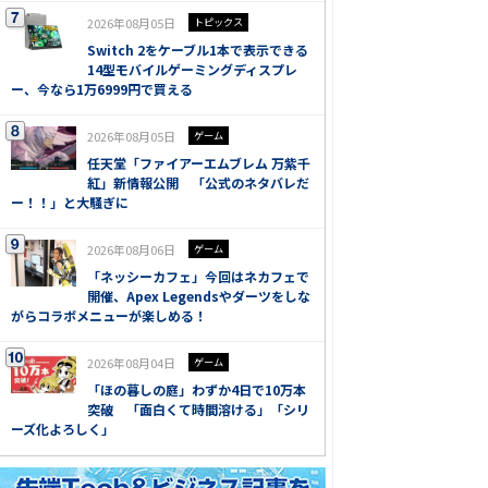
2026年08月05日
トピックス
Switch 2をケーブル1本で表示できる
14型モバイルゲーミングディスプレ
ー、今なら1万6999円で買える
2026年08月05日
ゲーム
任天堂「ファイアーエムブレム 万紫千
紅」新情報公開 「公式のネタバレだ
ー！！」と大騒ぎに
2026年08月06日
ゲーム
「ネッシーカフェ」今回はネカフェで
開催、Apex Legendsやダーツをしな
がらコラボメニューが楽しめる！
2026年08月04日
ゲーム
「ほの暮しの庭」わずか4日で10万本
突破 「面白くて時間溶ける」「シリ
ーズ化よろしく」