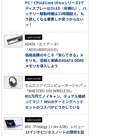
PC！CPUはCore Ultraシリーズ3で
ディスプレーはOLED（有機EL）、バ
ッテリー駆動時間は13時間超え。も
う欲しくなる要素しか見つからない
ッ！
sponsored
ADATA（エイデータ）
「AD5U480016G-D」
価格高騰の今こそ「安心できる」メ
モリを。信頼と実績のADATA DDR5
メモリを導入しよう
sponsored
エムエスアイコンピュータージャパン
「MAESTRO 500 WIRELESS」
約1万円でノイキャン、デュアル接続
ってマジ？ MSIのゲーミングヘッド
セットのコスパがどうかしている
sponsored
MSI「Prestige 13 AI+ A3M」レビュー
13インチビジネスノートの理想を詰