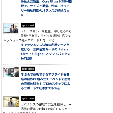
め込んだ新型、Core Ultra 9 386H搭
載で、サイズと重量、性能、バッテ
リー駆動時間のバランスが絶妙だっ
た
sponsored
シリーズ最小・最軽量、申し込みから
最短4営業日。モバイル通信対応でキ
ャッシュレス導入のハードルを下げる
キャッシュレス決済の利用シーンを
広げる 三井住友カードの「stera
terminal light」とソフトバンクの
IoT回線
sponsored
手ぶらで挑戦できるアプライド豊田
店の自作PC組み立てイベントで感動
の完成体験を！ プロのスタッフによ
るサポートで初参加でも安心
sponsored
ガバナンスの徹底で安全を担保し、AI
活用の促進で目指すのは“トレジャー