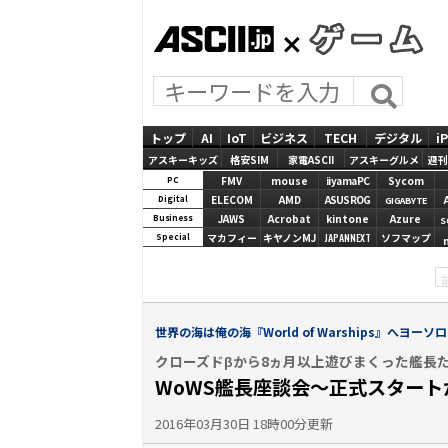
ASCII.jp
GAMES
トップ
AI
IoT
ビジネス
TECH
デジタル
i
アスキーキッズ
格安SIM
家電ASCII
アスキーグルメ
週刊
FMV
mouse
iiyamaPC
Sycom
PC
ELECOM
AMD
ASUS ROG
Digital
GIGABYTE
JAWS
Acrobat
kintone
Azure
Business
S
マカフィー
キヤノンMJ
JAPANNEXT
ソフマップ
Special
世界の海は俺の海『World of Warships』へヨーソ
クローズドβから8ヵ月以上遊びまくった艦長た
WoWS艦長座談会～正式スター
2016年03月30日 18時00分更新