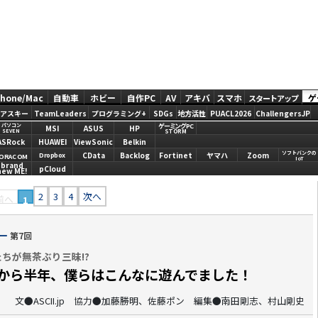
Phone/Mac
自動車
ホビー
自作PC
AV
アキバ
スマホ
ゲ
スタートアップ
アスキー
TeamLeaders
プログラミング+
SDGs
地方活性
PUACL2026
ChallengersJP
ゲーミングPC
パソコン
MSI
ASUS
HP
STORM
SEVEN
ASRock
HUAWEI
ViewSonic
Belkin
ソフトバンクの
CData
Backlog
Fortinet
ヤマハ
Zoom
Dropbox
ORACOM
IoT
brand
pCloud
new ME!
2
3
4
次へ
前へ
1
ロー
第7回
ちが無茶ぶり三昧!?
トから半年、僕らはこんなに遊んでました！
文●ASCII.jp 協力●加藤勝明、佐藤ポン 編集●南田剛志、村山剛史