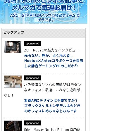
ピックアップ
sponsored
ZEFT R65YCの魅力をインタビュー
光らない、静か、よく冷える。
Noctua×Antecコラボケースを採用
した静音ゲーミングPCのこだわり
sponsored
才色兼備なヤマハの無線APはモダン
なオフィスに最適 これなら違和感
なし！
無線APにデザインは不要ですか？
ブラックスケルトンモデルは今どき
のオフィスにめちゃなじむんです
sponsored
Silent Master Noctua Edition X870A