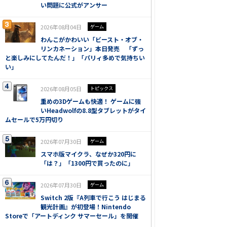
い問題に公式がアンサー
2026年08月04日
ゲーム
わんこがかわいい「ビースト・オブ・
リンカネーション」本日発売 「ずっ
と楽しみにしてたんだ！」「パリィ多めで気持ちい
い」
2026年08月05日
トピックス
重めの3Dゲームも快適！ ゲームに強
いHeadwolfの8.8型タブレットがタイ
ムセールで5万円切り
2026年07月30日
ゲーム
スマホ版マイクラ、なぜか320円に
「は？」「1300円で買ったのに」
2026年07月30日
ゲーム
Switch 2版『A列車で行こう はじまる
観光計画』が初登場！Nintendo
Storeで「アートディンク サマーセール」を開催