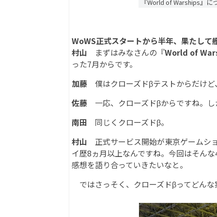
『World of Warship
WoWS正式スタートから半年、果たして
村山
まずはみなさんの『
World of War
った7月からです。
加藤
僕はクローズドβテストからだけど
佐藤
一応、クローズドβからですね。し
南田
同じくクローズドβ。
村山
正式サービス開始が東京ゲームショウ
イ歴8ヵ月以上なんですね。今回はそんな4人で
感想を語り合っていきたいなと。
ではさっそく、クローズドβってどんな