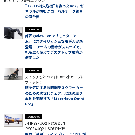
Box”という成長エンジン
“120TB消失危機”を救ったBox。ゼ
ネラルが挑むグローバルデータ統合
の舞台裏
sponsored
好評のViewSonic「モニターアー
ム」にスタイリッシュなモデルが新
登場！ アームの動きがスムーズで、
机も広く使えてデスクトップ環境が
激変した
sponsored
スイッチひとつで背中のS字カーブに
フィット！
腰を気にする長時間デスクワーカー
のための次世代チェア。理想の座り
心地を実現する「LiberNovo Omni
Pro」
sponsored
JN-IPS34UQ2-HSC6とJN-
IPSC34UQ2-HSC6で比較
曲面（湾曲）ディスプレーってなにが