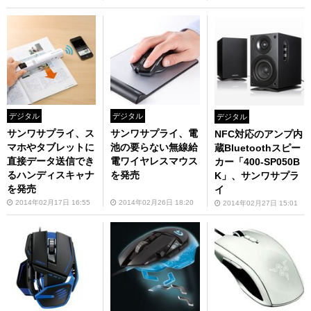
デジタル
デジタル
デジタル
サンワサプライ、ス
サンワサプライ、電
NFC対応のアンプ内
マホやタブレットに
池の要らない無線給
蔵Bluetoothスピー
直接データ送信でき
電ワイヤレスマウス
カー「400-SP050B
るハンディスキャナ
を発売
K」、サンワサプラ
を発売
イ
2014年02月17日 16:55
2014年02月26日 18:20
2014年02月27日 15:01