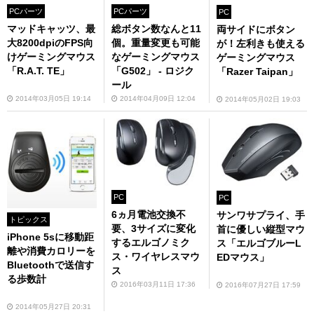
PCパーツ
PCパーツ
PC
マッドキャッツ、最
総ボタン数なんと11
両サイドにボタン
大8200dpiのFPS向
個。重量変更も可能
が！左利きも使える
けゲーミングマウス
なゲーミングマウス
ゲーミングマウス
「R.A.T. TE」
「G502」 - ロジク
「Razer Taipan」
ール
2014年03月05日 19:14
2014年04月09日 12:04
2014年05月02日 19:03
PC
PC
6ヵ月電池交換不
サンワサプライ、手
トピックス
要、3サイズに変化
首に優しい縦型マウ
iPhone 5sに移動距
するエルゴノミク
ス「エルゴブルーL
離や消費カロリーを
ス・ワイヤレスマウ
EDマウス」
Bluetoothで送信す
ス
る歩数計
2016年03月11日 17:36
2016年07月27日 17:59
2014年05月27日 20:31