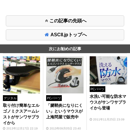
この記事の先頭へ
ASCII.jpトップへ
次にお勧めの記事
PCパーツ
水洗い可能な防水マ
デジタル
PCパーツ
ウスがサンワサプラ
取り付け簡単なエル
「腱鞘炎になりにく
イから登場
ゴノミクスアームレ
い」というマウスが
ストがサンワサプラ
上海問屋で販売中
2011年11月25日 23:09
イから
2013年12月17日 22:19
2013年09月05日 23:40