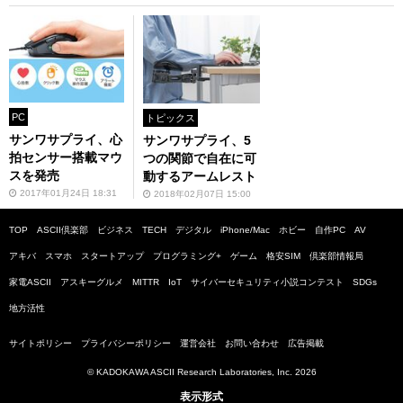
PC
トピックス
サンワサプライ、心
サンワサプライ、5
拍センサー搭載マウ
つの関節で自在に可
スを発売
動するアームレスト
2017年01月24日 18:31
2018年02月07日 15:00
TOP
ASCII倶楽部
ビジネス
TECH
デジタル
iPhone/Mac
ホビー
自作PC
AV
アキバ
スマホ
スタートアップ
プログラミング+
ゲーム
格安SIM
倶楽部情報局
家電ASCII
アスキーグルメ
MITTR
IoT
サイバーセキュリティ小説コンテスト
SDGs
地方活性
サイトポリシー
プライバシーポリシー
運営会社
お問い合わせ
広告掲載
© KADOKAWA ASCII Research Laboratories, Inc. 2026
表示形式