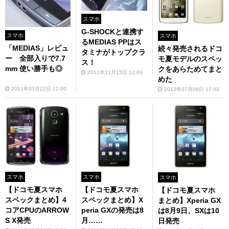
スマホ
G-SHOCKと連携す
スマホ
スマホ
るMEDIAS PPはス
「MEDIAS」レビュ
続々発売されるドコ
タミナがトップクラ
ー 全部入りで7.7
モ夏モデルのスペッ
ス！
mm 使い勝手も◎
クをあらためてまと
2011年11月15日 12:00
めた
2011年03月22日 12:00
2012年07月09日 17:00
スマホ
スマホ
スマホ
【ドコモ夏スマホ
【ドコモ夏スマホ
【ドコモ夏スマホ
スペックまとめ】4
スペックまとめ】X
まとめ】Xperia GX
コアCPUのARROW
peria GXの発売は8
は8月9日、SXは10
S X発売
月……
日発売