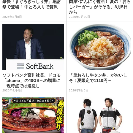
豪快「まぐろぎっしり丼」感謝
肉厚×にんにく醤油！ 夏の「おろ
祭で登場！ 中とろ入りで贅沢
しバーガー」がそそる。8月5日
から
2026年8月8日
2026年7月30日
ソフトバンク宮川社長、ドコモ
「鬼おろし牛タン丼」がおいし
「ahamo」の40GBへの増量に
そ！夏限定で1110円～
「現時点では追従し...
2026年8月4日
2026年8月5日