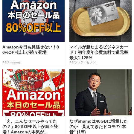
Amazon今日も見逃せない！8
マイルが超たまるビジネスカー
0%OFF以上が続々登場
ド！初年度年会費無料で還元率
最大1.125%
PR(Amazon)
PR(クレディセゾン)
「え、こんなセールやってた
なぜahamoは40GBに増量した
の？」80％OFF以上が続々登
のか 見えてきたドコモの“本
場！Amazonの本気が...
音” (1/5)