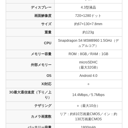
ディスプレー
4.3型液晶
画面解像度
720×1280ドット
サイズ
約67×130×7.8mm
重量
約123g
Snapdragon S4 MSM8960 1.5GHz（デ
CPU
ュアルコア）
メモリー容量
ROM：8GB／RAM：1GB
microSDHC
外部メモリー
（最大32GB）
OS
Android 4.0
Xi対応
○
3G最大通信速度（下り／上
14.4Mbps／5.7Mbps
り）
テザリング
○（最大10台）
リア：約810万画素CMOS／イン：約
カメラ画素数
130万画素CMOS
バッテリー容量
1800mAh