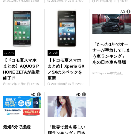
2012年07月22日 13:00
2012年07月27日 17:00
2012年07月30日 16:45
AD
「たった1年でオー
ナーが手放してしま
スマホ
スマホ
う車ランキング」
【ドコモ夏スマホ
【ドコモ夏スマホ
あの日本車も登場
まとめ】AQUOS P
まとめ】Xperia GX
HONE ZETAが生産
／SXのスペックを
PR Skyrocket株式会社
終了!?
更新
2012年08月01日 15:15
2012年08月07日 22:00
AD
AD
最短5分で接続
「世界で最も美しい
顔ランキング」日本