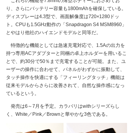
これらの機能を7.8mmの薄型ボディーにおさめてお
り、さらにバッテリー容量も1800mAhを確保している。
ディスプレーは4.3型で、画面解像度は720×1280ドッ
ト。CPUも1.5GHz動作の「Snapdragon S4 MSM8960」
とやはり他社のハイエンドモデルと同等だ。
特徴的な機能としては急速充電対応で、1.5Aの出力を
持つ専用ACアダプターと同梱の卓上ホルダーを用いるこ
とで、約30分で50％まで充電することが可能。また、ユ
ーザーの操作に合わせて、パネルがわずかに振動して、
タッチ操作を快適にする「フィーリングタッチ」機能は
従来モデルからさらに改善されて、自然な操作感になっ
ているという。
発売は6～7月を予定。カラバリはwithシリーズらし
く、White／Pink／Brownと華やかな3色である。