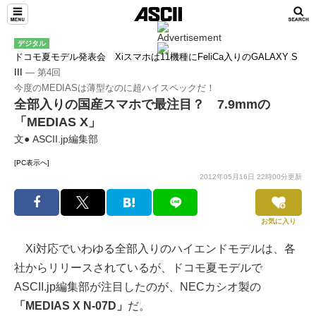
デジタル
ドコモ夏モデル発表会 Xiスマホは11機種にFeliCa入りのGALAXY S
III
― 第4回
今度のMEDIASは薄型なのに超ハイスペックだ！
全部入りの国産スマホで最注目？ 7.9mmの
「MEDIAS X」
文● ASCII.jp編集部
[PC表示へ]
2012年05月16日 22時00分更新
お気に入り
Xi対応でいわゆる全部入りのハイエンドモデルは、各
社からリリースされているが、ドコモ夏モデルで
ASCII.jp編集部が注目したのが、NECカシオ製の
「MEDIAS X N-07D」
だ。