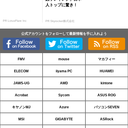
人トップに驚き！
PR LotusFlare Inc
PR Skyrocket株式会社
公式アカウントをフォローして最新情報を手に入れよう
FMV
mouse
マカフィー
ELECOM
iiyama PC
HUAWEI
JAWS-UG
AMD
kintone
Acrobat
Sycom
ASUS ROG
キヤノンMJ
Azure
パソコンSEVEN
MSI
GIGABYTE
ASRock