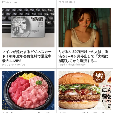
PR(Amazon)
2026年8月6日
マイルが超たまるビジネスカー
リボ払い50万円以上の人は、返
ド！初年度年会費無料で還元率
済を3～6ヶ月停止して『大幅に
最大1.125%
減額してから返済する...
PR(クレディセゾン)
PR(渋谷法務総合事務所)