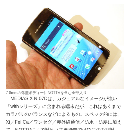
7.8mmの薄型ボディーにNOTTVを含む全部入り
MEDIAS X N-07Dは、カジュアルなイメージが強い
「withシリーズ」に含まれる端末だが、これはあくまで
カラバリのバランスなどによるもの。スペック的には、
Xi／FeliCa／ワンセグ／赤外線通信／防水・防塵に加え
て、NOTTVにまで対応（主要機能ではQiにのみ非対