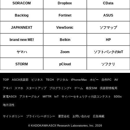
SORACOM
Dropbox
CData
Backlog
Fortinet
ASUS
JAPANNEXT
ViewSonic
ソフマップ
brand new ME!
Belkin
HP
ヤマハ
Zoom
ソフトバンクのIoT
STORM
pCloud
ソフクリ
TOP
ASCII倶楽部
ビジネス
TECH
デジタル
iPhone/Mac
ホビー
自作PC
AV
アキバ
スマホ
スタートアップ
プログラミング+
ゲーム
格安SIM
倶楽部情報局
家電ASCII
アスキーグルメ
MITTR
IoT
サイバーセキュリティ小説コンテスト
SDGs
地方活性
サイトポリシー
プライバシーポリシー
運営会社
お問い合わせ
広告掲載
© KADOKAWA ASCII Research Laboratories, Inc. 2026