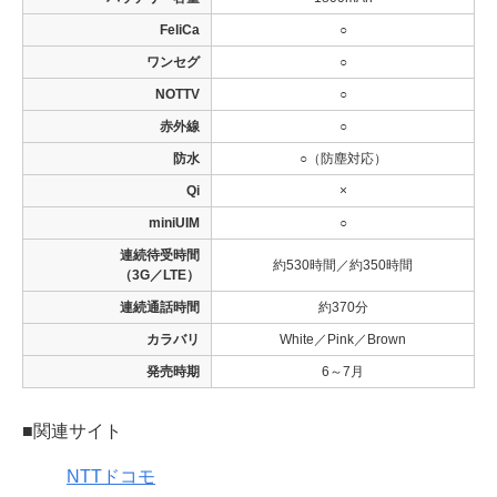
FeliCa
○
ワンセグ
○
NOTTV
○
赤外線
○
防水
○（防塵対応）
Qi
×
miniUIM
○
連続待受時間
約530時間／約350時間
（3G／LTE）
連続通話時間
約370分
カラバリ
White／Pink／Brown
発売時期
6～7月
■関連サイト
NTTドコモ