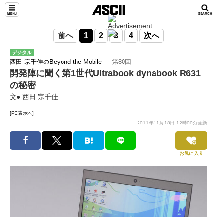
前へ
1
2
3
4
次へ
デジタル
西田 宗千佳のBeyond the Mobile
― 第80回
開発陣に聞く第1世代Ultrabook dynabook R631
の秘密
文● 西田 宗千佳
[PC表示へ]
2011年11月18日 12時00分更新
お気に入り