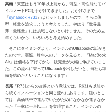
高頭
「東芝はもう10年以上前から、薄型・高性能なモバ
イルノートPCを手がけてきました。おかげさまで
『
dynabook R731
』はヒットしましたので、さらに薄
型・軽量を追求しようと考えました。やはり『世界最
薄・最軽量』には挑戦しないといけません。そのため去
年くらいから、いろいろと考え始めました。
そこにタイミングよく、インテルのUltrabookの話がき
たのです。実際、昨年末のデータを見ると、『MacBook
Air』は価格を下げてから、販売量が大幅に伸びていまし
た。この流れに乗ってUltrabookを出したいと、当社も準
備を始めたということになります」
長尾
「R731からの改善という意味では、R631も以前か
ら続くイノベーションと同じ流れにあります。狙いとし
ては、高価格帯で進んでいたがためになかなか進まなか
った『一家に一台以上』を実現すること。インテルの