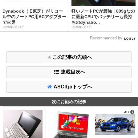
Dynabook（旧東芝）がリコー
軽いノートPCが最強！899gなの
ル中のノートPC用ACアダプター
に最新CPUでバッテリーも長持
で火災
ちのdynabo...
2026年7月24日
2026年7月1日
Recommended by
この記事の先頭へ
連載目次へ
ASCII.jpトップへ
次にお勧めの記事
AD