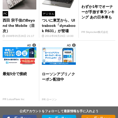
わずか1年でオーナ
ーが手放す車ランキ
PC
デジタル
ング あの日本車も
西田 宗千佳のBeyo
ついに東芝から、Ul
nd the Mobile（目
trabook「dynaboo
次）
k R631」が登場
PR Skyrocket株式会社
2008年05月26日 21:17
2011年09月29日 13:00
AD
AD
最短5分で接続
ローソンアプリ／ク
ーポン配信中
PR LotusFlare Inc
PR ローソン
公式アカウントをフォローして最新情報を手に入れよう