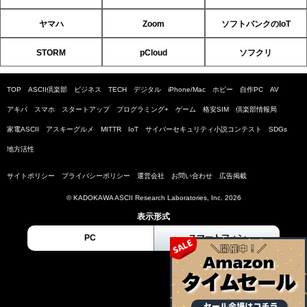
ヤマハ
Zoom
ソフトバンクのIoT
STORM
pCloud
ソフクリ
TOP
ASCII倶楽部
ビジネス
TECH
デジタル
iPhone/Mac
ホビー
自作PC
AV
アキバ
スマホ
スタートアップ
プログラミング+
ゲーム
格安SIM
倶楽部情報局
家電ASCII
アスキーグルメ
MITTR
IoT
サイバーセキュリティ小説コンテスト
SDGs
地方活性
サイトポリシー
プライバシーポリシー
運営会社
お問い合わせ
広告掲載
© KADOKAWA ASCII Research Laboratories, Inc. 2026
表示形式
PC
スマートフォン