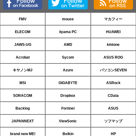
FMV
mouse
マカフィー
ELECOM
iiyama PC
HUAWEI
JAWS-UG
AMD
kintone
Acrobat
Sycom
ASUS ROG
キヤノンMJ
Azure
パソコンSEVEN
MSI
GIGABYTE
ASRock
SORACOM
Dropbox
CData
Backlog
Fortinet
ASUS
JAPANNEXT
ViewSonic
ソフマップ
brand new ME!
Belkin
HP