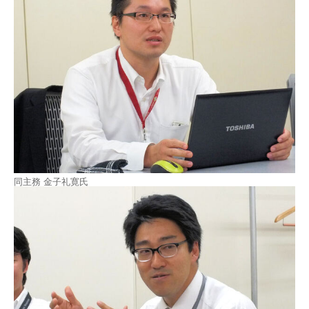
同主務 金子礼寛氏