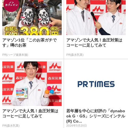
アマゾン1位「このお茶ガチで
アマゾンで大人気！血圧対策は
す」噂のお茶
コーヒーに足してみて
PR(ハーブ健康本舗)
PR(森永乳業)
アマゾンで大人気！血圧対策は
若年層を中心に好評の「dynabo
コーヒーに足してみて
ok G・GS」シリーズにインテル
(R) Co...
PR(森永乳業)
2026年5月20日