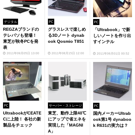
デジタル
PC
PC
REGZAブランドの
グラスレスで楽しめ
「Ultrabook」で新
テレパソも登場！
る3Dノート dynab
しいノートを作り出
東芝が秋冬PCを発
ook Qosmio T851
すインテル
表
2011年09月05日 13:00
2011年08月15日 12:00
2011年06月01日 00:52
PC
サーバー・ストレージ
PC
UltrabookがCEATE
東芝、動作上限40℃
国内メーカーUltrab
Cに上陸！ 各社の新
にアップで省エネを
ook第1号 dynaboo
製品をチェック
実現した「MAGNI
k R631の実力は？
A」