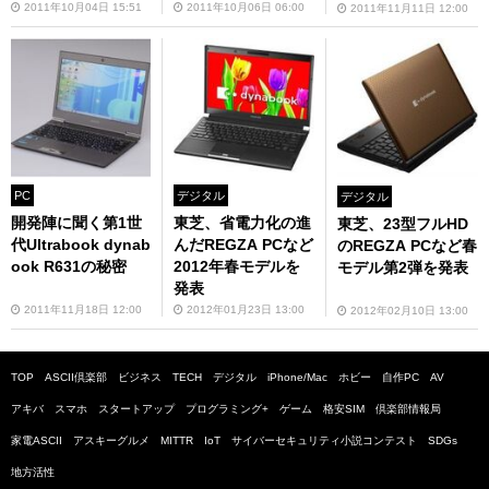
2011年10月04日 15:51
2011年10月06日 06:00
2011年11月11日 12:00
PC
デジタル
デジタル
開発陣に聞く第1世
東芝、省電力化の進
東芝、23型フルHD
代Ultrabook dynab
んだREGZA PCなど
のREGZA PCなど春
ook R631の秘密
2012年春モデルを
モデル第2弾を発表
発表
2011年11月18日 12:00
2012年01月23日 13:00
2012年02月10日 13:00
TOP
ASCII倶楽部
ビジネス
TECH
デジタル
iPhone/Mac
ホビー
自作PC
AV
アキバ
スマホ
スタートアップ
プログラミング+
ゲーム
格安SIM
倶楽部情報局
家電ASCII
アスキーグルメ
MITTR
IoT
サイバーセキュリティ小説コンテスト
SDGs
地方活性