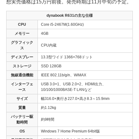
想実売価格は15万円前後。発売時期は11月中旬の予定。
dynabook R631の主な仕様
CPU
Core i5-2467M(1.60GHz)
メモリー
4GB
グラフィック
CPU内蔵
ス
ディスプレー
13.3型ワイド 1366×768ドット
ストレージ
SSD 128GB
無線通信機能
IEEE 802.11b/g/n、WiMAX
インターフェ
USB 3.0×1、USB 2.0×2、HDMI出力、
ース
10/100/1000BASE-T LANなど
サイズ
幅316.0×奥行き227.0×高さ8.3～15.9mm
質量
約1.12kg
バッテリー駆
約9時間
動時間
OS
Windows 7 Home Premium 64bit版