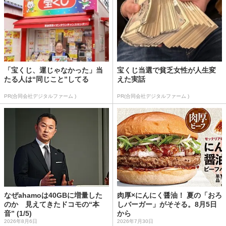
「宝くじ、運じゃなかった」当
宝くじ当選で貧乏女性が人生変
たる人は“同じこと”してる
えた実話
PR(合同会社デジタルファーム )
PR(合同会社デジタルファーム )
なぜahamoは40GBに増量した
肉厚×にんにく醤油！ 夏の「おろ
のか 見えてきたドコモの“本
しバーガー」がそそる。8月5日
音” (1/5)
から
2026年8月6日
2026年7月30日