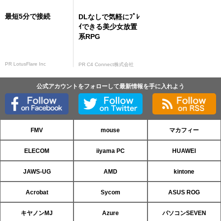
最短5分で接続
DLなしで気軽にﾌﾟﾚ
ｲできる美少女放置
系RPG
PR LotusFlare Inc
PR C4 Connect株式会社
公式アカウントをフォローして最新情報を手に入れよう
FMV
mouse
マカフィー
ELECOM
iiyama PC
HUAWEI
JAWS-UG
AMD
kintone
Acrobat
Sycom
ASUS ROG
キヤノンMJ
Azure
パソコンSEVEN