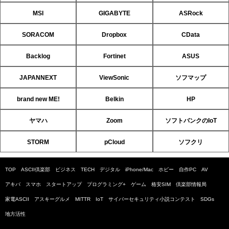
MSI
GIGABYTE
ASRock
SORACOM
Dropbox
CData
Backlog
Fortinet
ASUS
JAPANNEXT
ViewSonic
ソフマップ
brand new ME!
Belkin
HP
ヤマハ
Zoom
ソフトバンクのIoT
STORM
pCloud
ソフクリ
TOP
ASCII倶楽部
ビジネス
TECH
デジタル
iPhone/Mac
ホビー
自作PC
AV
アキバ
スマホ
スタートアップ
プログラミング+
ゲーム
格安SIM
倶楽部情報局
家電ASCII
アスキーグルメ
MITTR
IoT
サイバーセキュリティ小説コンテスト
SDGs
地方活性