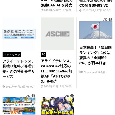
RADIUS機能内蔵の
省エネ対応のCentre
無線LAN APを発売
COM GS948S V2
2010年04月20日 06:00
2011年02月17日 06:00
AD
日本最高！「親日国
ランキング」1位は
PC
ネットワーク
驚異の「全国民9
アライドテレシス、
アライドテレシス、
8%」が日本好き
WPA/WPA2対応のI
見積り無料／修理3
EEE 802.11a/b/g無
割引きの特別修理サ
PR Skyrocket株式会社
線AP『AT-TQ240
ービス
3』を発売
2006年12月13日 00:00
2011年04月18日 06:00
AD
AD