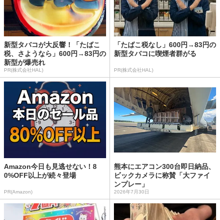
新型タバコが大反響！「たばこ
「たばこ税なし」600円→83円の
税、さようなら」600円→83円の
新型タバコに喫煙者群がる
新型が爆売れ
PR(株式会社HAL)
PR(株式会社HAL)
Amazon今日も見逃せない！8
熊本にエアコン300台即日納品、
0%OFF以上が続々登場
ビックカメラに称賛「大ファイ
ンプレー」
PR(Amazon)
2026年7月30日