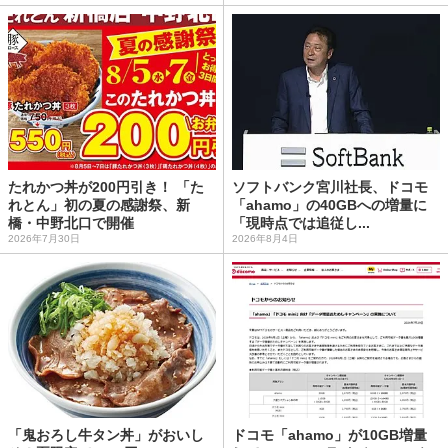
たれかつ丼が200円引き！ 「た
ソフトバンク宮川社長、ドコモ
れとん」初の夏の感謝祭、新
「ahamo」の40GBへの増量に
橋・中野北口で開催
「現時点では追従し...
2026年7月30日
2026年8月4日
「鬼おろし牛タン丼」がおいし
ドコモ「ahamo」が10GB増量