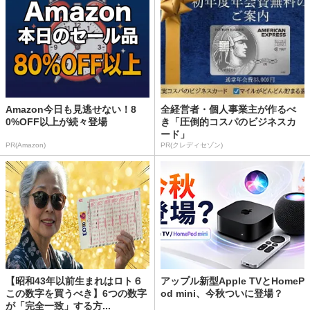
Amazon今日も見逃せない！8
全経営者・個人事業主が作るべ
0%OFF以上が続々登場
き「圧倒的コスパのビジネスカ
ード」
PR(Amazon)
PR(クレディセゾン)
【昭和43年以前生まれはロト６
アップル新型Apple TVとHomeP
この数字を買うべき】6つの数字
od mini、今秋ついに登場？
が「完全一致」する方...