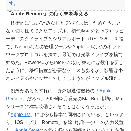
す。
「Apple Remote」の行く末を考える
技術的に“古い”とみなしたデバイスは、ためらうこと
なく切り捨ててきたアップル。初代iMacのときフロッピ
ーディスクドライブとシリアルポート（RS-232C）を捨
て、NetInfoなどの管理ツールやAppleTalkなどのネット
ワークプロトコルを捨て、最近では光学ドライブを捨て
始めた。PowerPCからIntelへの切り替えには数年を要し
たように、移行措置が必要なケースもあるが、影響は小
さいと見るやアッサリ外してしまうのがアップル流だ。
例外があるとすれば、赤外線通信機器の「
Apple
Remote
」だろう。2008年2月発売のMacBook以降、Mac
シリーズに標準装備されることはなくなったが、
「
Apple TV
」には今も標準で同梱されている。というよ
り、iOSアプリ「Remote」を除けば唯一無二の入力装置
だ。
Apple Store
での取り扱いも継続されていることを併