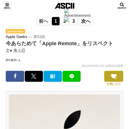
前へ
1
2
3
次へ
iphone/mac
Apple Geeks
― 第51回
今あらためて「Apple Remote」をリスペクト
文● 海上忍
[PC表示へ]
2011年08月12日 12時00分更新
お気に入り