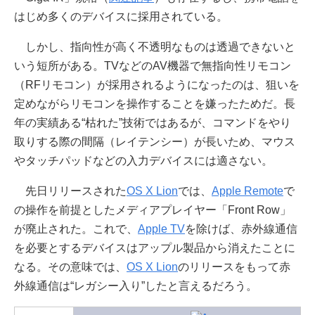
はじめ多くのデバイスに採用されている。
しかし、指向性が高く不透明なものは透過できないと
いう短所がある。TVなどのAV機器で無指向性リモコン
（RFリモコン）が採用されるようになったのは、狙いを
定めながらリモコンを操作することを嫌ったためだ。長
年の実績ある“枯れた”技術ではあるが、コマンドをやり
取りする際の間隔（レイテンシー）が長いため、マウス
やタッチパッドなどの入力デバイスには適さない。
先日リリースされた
OS X Lion
では、
Apple Remote
で
の操作を前提としたメディアプレイヤー「Front Row」
が廃止された。これで、
Apple TV
を除けば、赤外線通信
を必要とするデバイスはアップル製品から消えたことに
なる。その意味では、
OS X Lion
のリリースをもって赤
外線通信は“レガシー入り”したと言えるだろう。