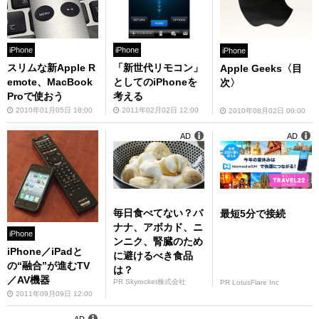
iPhone
iPhone
iPhone
スリムな新Apple R
「新世代リモコン」
Apple Geeks〈目
emote、MacBook
としてのiPhoneを
次〉
Proで使おう
考える
2010年01月05日 18:00
2011年02月02日 12:00
2010年08月02日 00:00
AD
AD
毎日食べてない？バ
最短5分で接続
ナナ、アボカド、ニ
iPhone
ンニク、腎臓のため
iPhone／iPadと
に避けるべき食品
の“融合”が進むTV
は？
／AV機器
PR Skyrocket株式会社
PR LotusFlare Inc
2011年09月09日 12:00
AD