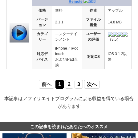
Remote
価格
無料
作者
アップル
バージ
ファイル
2.1.1
14.8 MB
ョン
容量
カテゴ
エンターテイ
ユーザー
リー
ンメント
の評価
（3.5）
iPhone／iPod
対応デ
touch
iOS 3.1.2以
対応OS
バイス
およびiPad互
降
換
前へ
1
2
3
次へ
本記事はアフィリエイトプログラムによる収益を得ている場合
があります
この記事を読まれたあなたへのオススメ