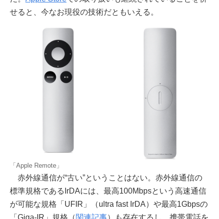
せると、今なお現役の技術だともいえる。
「Apple Remote」
赤外線通信が“古い”ということはない。赤外線通信の
標準規格であるIrDAには、最高100Mbpsという高速通信
が可能な規格「UFIR」（ultra fast IrDA）や最高1Gbpsの
「Giga-IR」規格（
関連記事
）も存在するし、携帯電話を