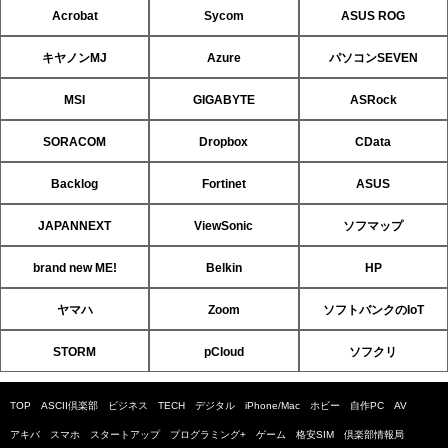
Acrobat
Sycom
ASUS ROG
キヤノンMJ
Azure
パソコンSEVEN
MSI
GIGABYTE
ASRock
SORACOM
Dropbox
CData
Backlog
Fortinet
ASUS
JAPANNEXT
ViewSonic
ソフマップ
brand new ME!
Belkin
HP
ヤマハ
Zoom
ソフトバンクのIoT
STORM
pCloud
ソフクリ
TOP
ASCII倶楽部
ビジネス
TECH
デジタル
iPhone/Mac
ホビー
自作PC
AV
アキバ
スマホ
スタートアップ
プログラミング+
ゲーム
格安SIM
倶楽部情報局