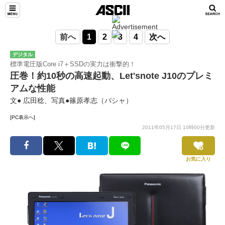
前へ
1
2
3
4
次へ
デジタル
標準電圧版Core i7＋SSDの実力は衝撃的！
圧巻！約10秒の高速起動、Let'snote J10のプレミ
アムな性能
文● 広田稔、写真●篠原孝志（パシャ）
[PC表示へ]
2011年05月17日 10時00分更新
お気に入り