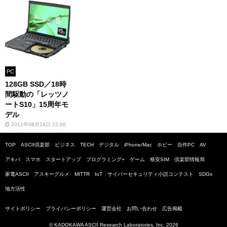
PC
128GB SSD／18時
間駆動の「レッツノ
ートS10」15周年モ
デル
2011年08月24日 22:00
TOP
ASCII倶楽部
ビジネス
TECH
デジタル
iPhone/Mac
ホビー
自作PC
AV
アキバ
スマホ
スタートアップ
プログラミング+
ゲーム
格安SIM
倶楽部情報局
家電ASCII
アスキーグルメ
MITTR
IoT
サイバーセキュリティ小説コンテスト
SDGs
地方活性
サイトポリシー
プライバシーポリシー
運営会社
お問い合わせ
広告掲載
© KADOKAWA ASCII Research Laboratories, Inc. 2026