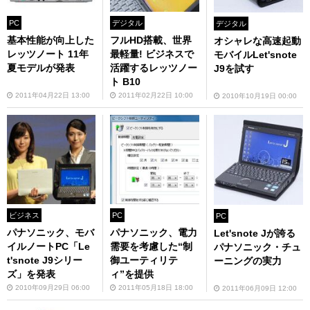
PC
デジタル
デジタル
基本性能が向上した
フルHD搭載、世界
オシャレな高速起動
レッツノート 11年
最軽量! ビジネスで
モバイルLet'snote
夏モデルが発表
活躍するレッツノー
J9を試す
ト B10
2011年04月22日 13:00
2011年02月22日 10:00
2010年10月19日 00:00
ビジネス
PC
PC
パナソニック、モバ
パナソニック、電力
Let'snote Jが誇る
イルノートPC「Le
需要を考慮した“制
パナソニック・チュ
t'snote J9シリー
御ユーティリテ
ーニングの実力
ズ」を発表
ィ”を提供
2010年09月29日 06:00
2011年05月18日 18:00
2011年06月09日 12:00