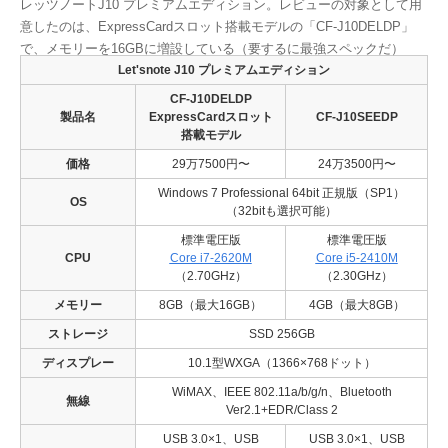
レッツノートJ10 プレミアムエディション。レビューの対象として用
意したのは、ExpressCardスロット搭載モデルの「CF-J10DELDP」
で、メモリーを16GBに増設している（要するに最強スペックだ）
Let'snote J10 プレミアムエディション
CF-J10DELDP
製品名
ExpressCardスロット
CF-J10SEEDP
搭載モデル
価格
29万7500円〜
24万3500円〜
Windows 7 Professional 64bit 正規版（SP1）
OS
（32bitも選択可能）
標準電圧版
標準電圧版
CPU
Core i7-2620M
Core i5-2410M
（2.70GHz）
（2.30GHz）
メモリー
8GB（最大16GB）
4GB（最大8GB）
ストレージ
SSD 256GB
ディスプレー
10.1型WXGA（1366×768ドット）
WiMAX、IEEE 802.11a/b/g/n、Bluetooth
無線
Ver2.1+EDR/Class 2
USB 3.0×1、USB
USB 3.0×1、USB