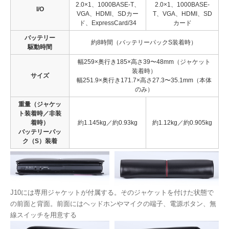
2.0×1、1000BASE-T、
2.0×1、1000BASE-
I/O
VGA、HDMI、SDカー
T、VGA、HDMI、SD
ド、ExpressCard/34
カード
バッテリー
約8時間（バッテリーパックS装着時）
駆動時間
幅259×奥行き185×高さ39〜48mm（ジャケット
装着時）
サイズ
幅251.9×奥行き171.7×高さ27.3〜35.1mm（本体
のみ）
重量（ジャケッ
ト装着時／非装
着時）
約1.145kg／約0.93kg
約1.12kg／約0.905kg
バッテリーパッ
ク（S）装着
J10には専用ジャケットが付属する。そのジャケットを付けた状態で
の前面と背面。前面にはヘッドホンやマイクの端子、電源ボタン、無
線スイッチを用意する