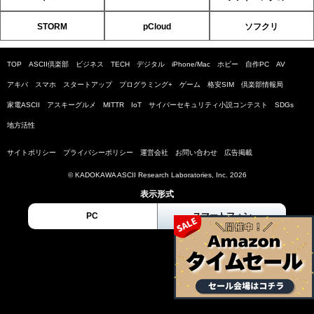
STORM
pCloud
ソフクリ
TOP
ASCII倶楽部
ビジネス
TECH
デジタル
iPhone/Mac
ホビー
自作PC
AV
アキバ
スマホ
スタートアップ
プログラミング+
ゲーム
格安SIM
倶楽部情報局
家電ASCII
アスキーグルメ
MITTR
IoT
サイバーセキュリティ小説コンテスト
SDGs
地方活性
サイトポリシー
プライバシーポリシー
運営会社
お問い合わせ
広告掲載
© KADOKAWA ASCII Research Laboratories, Inc. 2026
表示形式
PC
スマートフォン