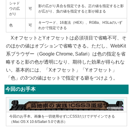
シャド
影の広がり具合を指定できる。正の値を指定すると影
ウの広
可
が広がり、負の値を指定すると影が縮まる
がり
キーワード、16進法（HEX）、RGBa、HSLaのいず
色
可
れかで指定できる
XオフセットとYオフセットは必須項目で省略不可、そ
のほかの値はオプションで省略できる。ただし、WebKit
系ブラウザー（Google Chrome, Safari）は色の指定を省
略すると影の色が透明になり、期待した効果が得られな
い。基本的には、「Xオフセット」「Yオフセット」
「色」の3つの値はセットで指定する癖をつけよう。
今回のお手本
今回のお手本。画像を一切使用せずにCSS3だけでデザインできる
（Mac OS X 10.6/Safari 5.0で表示）