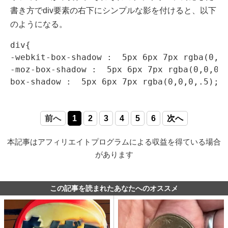
書き方でdiv要素の右下にシンプルな影を付けると、以下
のようになる。
div
{

-
webkit-box-shadow
 :  
5px
6px
7px
rgba
(
0
,
0
-
moz-box-shadow
 :  
5px
6px
7px
rgba
(
0
,
0
,
0
,
box-shadow
 :  
5px
6px
7px
rgba
(
0
,
0
,
0
,.
5
); 
前へ
1
2
3
4
5
6
次へ
本記事はアフィリエイトプログラムによる収益を得ている場合
があります
この記事を読まれたあなたへのオススメ