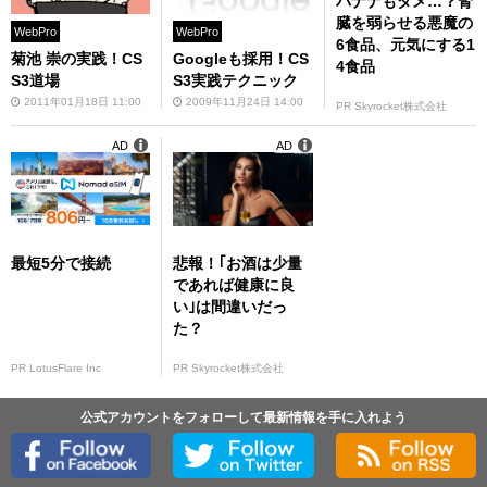
バナナもダメ…？腎
臓を弱らせる悪魔の
WebPro
WebPro
6食品、元気にする1
菊池 崇の実践！CS
Googleも採用！CS
4食品
S3道場
S3実践テクニック
2011年01月18日 11:00
2009年11月24日 14:00
PR Skyrocket株式会社
AD
AD
最短5分で接続
悲報！｢お酒は少量
であれば健康に良
い｣は間違いだっ
た？
PR LotusFlare Inc
PR Skyrocket株式会社
公式アカウントをフォローして最新情報を手に入れよう