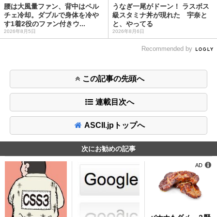
腰は大風量ファン、背中はペル
うなぎ一尾がドーン！ ラスボス
チェ冷却。ダブルで身体を冷や
級スタミナ丼が現れた 宇奈と
す1着2役のファン付きウ...
と、やってる
2026年8月5日
2026年8月6日
Recommended by
この記事の先頭へ
連載目次へ
ASCII.jpトップへ
次にお勧めの記事
AD