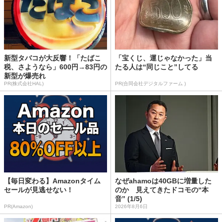
新型タバコが大反響！「たばこ
「宝くじ、運じゃなかった」当
税、さようなら」600円→83円の
たる人は“同じこと”してる
新型が爆売れ
PR(株式会社HAL)
PR(合同会社デジタルファーム )
【毎日変わる】Amazonタイム
なぜahamoは40GBに増量した
セールが見逃せない！
のか 見えてきたドコモの“本
音” (1/5)
PR(Amazon)
2026年8月6日