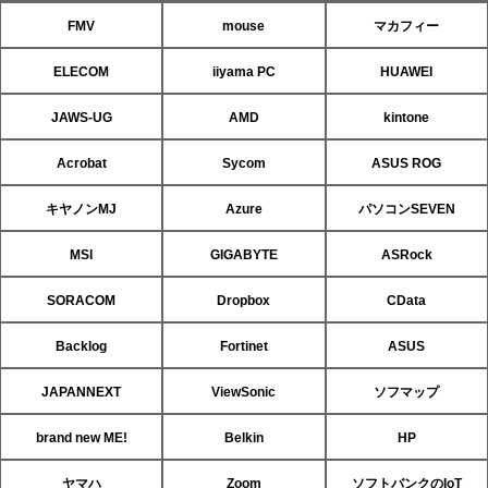
FMV
mouse
マカフィー
ELECOM
iiyama PC
HUAWEI
JAWS-UG
AMD
kintone
Acrobat
Sycom
ASUS ROG
キヤノンMJ
Azure
パソコンSEVEN
MSI
GIGABYTE
ASRock
SORACOM
Dropbox
CData
Backlog
Fortinet
ASUS
JAPANNEXT
ViewSonic
ソフマップ
brand new ME!
Belkin
HP
ヤマハ
Zoom
ソフトバンクのIoT