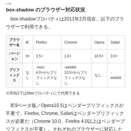
-->
box-shadow のブラウザー対応状況
box-shadowプロパティは2011年2月現在、以下のブラ
ウザーで利用できる。
ブラウ
IE
Firefox
Chrome
Opera
Safari
ザー名
バージ
9+
3.5+
1.0+
10.5+
3.0+
ョン
-moz-
-webkit-
プリフ
な
4.0+からプリ
10.0+からプリ
-
ィック
なし
し
フィックスな
フィックスな
webkit-
ス
し
し
※IE8以下はfilterプロパティにて代用できる
IE9ベータ版／Opera10.5はベンダープリフィックスが
不要で、Firefox, Chrome, Safariはベンダープリフィック
スが必要だ（Chrome 10.0、Firefox 4.0以上はベンダープ
リフィクスが不要）。それぞれのブラウザーに対応した