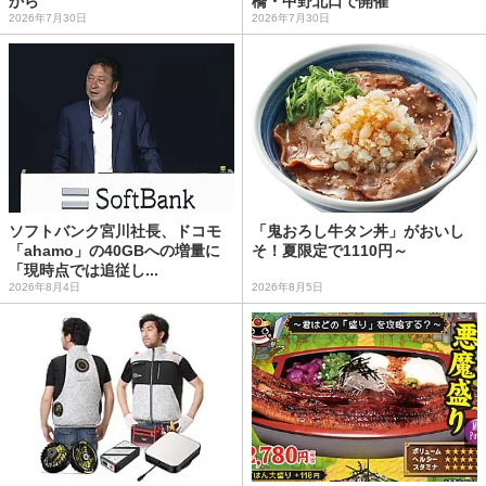
から
橋・中野北口で開催
2026年7月30日
2026年7月30日
ソフトバンク宮川社長、ドコモ
「鬼おろし牛タン丼」がおいし
「ahamo」の40GBへの増量に
そ！夏限定で1110円～
「現時点では追従し...
2026年8月4日
2026年8月5日