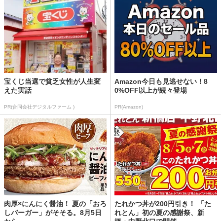
宝くじ当選で貧乏女性が人生変
Amazon今日も見逃せない！8
えた実話
0%OFF以上が続々登場
PR(合同会社デジタルファーム )
PR(Amazon)
肉厚×にんにく醤油！ 夏の「おろ
たれかつ丼が200円引き！ 「た
しバーガー」がそそる。8月5日
れとん」初の夏の感謝祭、新