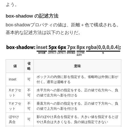
よう。
box-shadow の記述方法
box-shadowプロパティの値は、距離＋色で構成される。
基本的な記述方法は以下のとおりだ。
省
値
意味
略
ボックスの内側に影を指定する。省略時は外側に影が
inset
可
付く。通常は週略する
Xオフセ
不
水平方向への影の指定をする。正の値で右方向へ、負
ット
可
の値で左方向へ影を付ける
Yオフセ
不
垂直方向への影の指定をする。正の値で下方向へ、負
ット
可
の値で上方向へ影を付ける
ぼやけ
影のぼやけ具合を指定する。大きい値を指定するとぼ
可
具合
やけ具合は大きくなる。負の値は指定できない