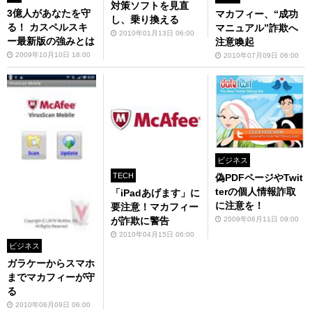
対策ソフトを見直
3億人があなたを守
マカフィー、“成功
し、乗り換える
る！ カスペルスキ
マニュアル”詐欺へ
2010年01月13日 06:00
ー最新版の強みとは
注意喚起
2009年10月10日 18:00
2010年07月09日 06:00
ビジネス
TECH
偽PDFページやTwit
terの個人情報詐取
「iPadあげます」に
に注意を！
要注意！マカフィー
が詐欺に警告
2009年06月11日 09:00
2010年04月15日 06:00
ビジネス
ガラケーからスマホ
までマカフィーが守
る
2010年06月09日 06:00