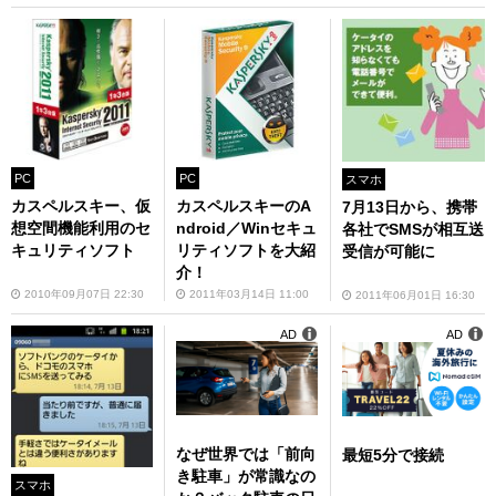
PC
PC
スマホ
カスペルスキー、仮
カスペルスキーのA
7月13日から、携帯
想空間機能利用のセ
ndroid／Winセキュ
各社でSMSが相互送
キュリティソフト
リティソフトを大紹
受信が可能に
介！
2010年09月07日 22:30
2011年03月14日 11:00
2011年06月01日 16:30
AD
AD
なぜ世界では「前向
最短5分で接続
き駐車」が常識なの
スマホ