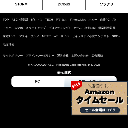
STORM
pCloud
ソフクリ
TOP
ASCII倶楽部
ビジネス
TECH
デジタル
iPhone/Mac
ホビー
自作PC
AV
アキバ
スマホ
スタートアップ
プログラミング+
ゲーム
格安SIM
倶楽部情報局
家電ASCII
アスキーグルメ
MITTR
IoT
サイバーセキュリティ小説コンテスト
SDGs
地方活性
サイトポリシー
プライバシーポリシー
運営会社
お問い合わせ
広告掲載
© KADOKAWA ASCII Research Laboratories, Inc. 2026
表示形式
PC
スマートフォン