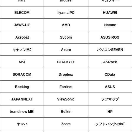
FMV
mouse
マカフィー
ELECOM
iiyama PC
HUAWEI
JAWS-UG
AMD
kintone
Acrobat
Sycom
ASUS ROG
キヤノンMJ
Azure
パソコンSEVEN
MSI
GIGABYTE
ASRock
SORACOM
Dropbox
CData
Backlog
Fortinet
ASUS
JAPANNEXT
ViewSonic
ソフマップ
brand new ME!
Belkin
HP
ヤマハ
Zoom
ソフトバンクのIoT