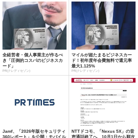
全経営者・個人事業主が作るべ
マイルが超たまるビジネスカー
き「圧倒的コスパのビジネスカ
ド！初年度年会費無料で還元率
ード」
最大1.125%
PR(クレディセゾン)
PR(クレディセゾン)
Jamf、「2026年版セキュリティ
NTTドコモ、「Nexus 5X」の音
360レポート」を公開：モバイル
声通話終了へ 10月1日から順次