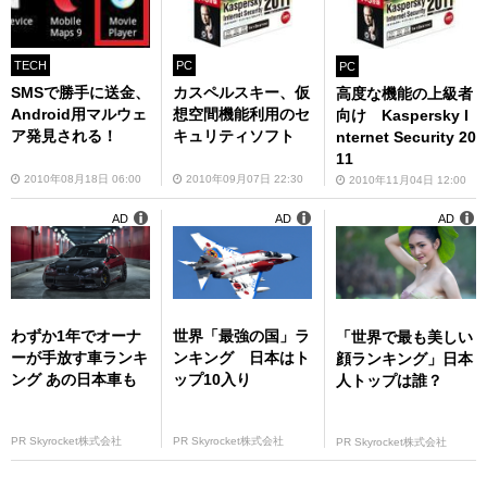
TECH
PC
PC
SMSで勝手に送金、
カスペルスキー、仮
高度な機能の上級者
Android用マルウェ
想空間機能利用のセ
向け Kaspersky I
ア発見される！
キュリティソフト
nternet Security 20
11
2010年08月18日 06:00
2010年09月07日 22:30
2010年11月04日 12:00
AD
AD
AD
わずか1年でオーナ
世界「最強の国」ラ
「世界で最も美しい
ーが手放す車ランキ
ンキング 日本はト
顔ランキング」日本
ング あの日本車も
ップ10入り
人トップは誰？
PR Skyrocket株式会社
PR Skyrocket株式会社
PR Skyrocket株式会社