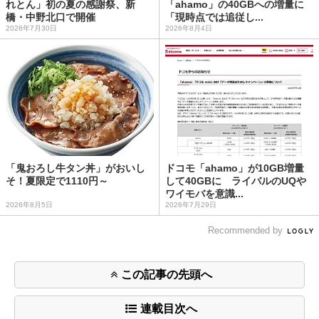
れとん」初の夏の感謝祭、新
「ahamo」の40GBへの増量に
橋・中野北口で開催
「現時点では追従し...
2026年7月30日
2026年8月4日
「鬼おろし牛タン丼」がおいし
ドコモ「ahamo」が10GB増量
そ！夏限定で1110円～
して40GBに ライバルのUQや
ワイモバを意識...
2026年8月5日
2026年7月29日
Recommended by
この記事の先頭へ
連載目次へ