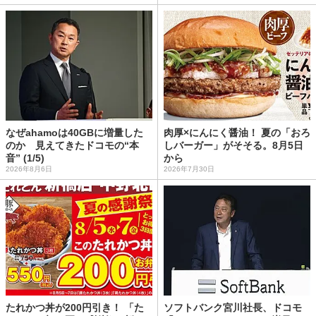
なぜahamoは40GBに増量した
肉厚×にんにく醤油！ 夏の「おろ
のか 見えてきたドコモの“本
しバーガー」がそそる。8月5日
音” (1/5)
から
2026年8月6日
2026年7月30日
たれかつ丼が200円引き！ 「た
ソフトバンク宮川社長、ドコモ