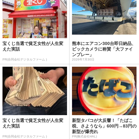
宝くじ当選で貧乏女性が人生変
熊本にエアコン300台即日納品、
えた実話
ビックカメラに称賛「大ファイ
ンプレー」
PR(合同会社デジタルファーム )
2026年7月30日
宝くじ当選で貧乏女性が人生変
新型タバコが大反響！「たばこ
えた実話
税、さようなら」600円→83円の
新型が爆売れ
PR(合同会社デジタルファーム )
PR(株式会社HAL)