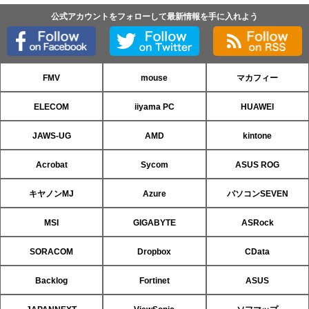
公式アカウントをフォローして最新情報を手に入れよう
FMV
mouse
マカフィー
ELECOM
iiyama PC
HUAWEI
JAWS-UG
AMD
kintone
Acrobat
Sycom
ASUS ROG
キヤノンMJ
Azure
パソコンSEVEN
MSI
GIGABYTE
ASRock
SORACOM
Dropbox
CData
Backlog
Fortinet
ASUS