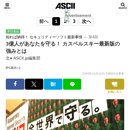
前へ
1
2
3
次へ
デジタル
知れば納得！ セキュリティーソフト最新事情
― 第4回
3億人があなたを守る！ カスペルスキー最新版の
強みとは
文● ASCII.jp編集部
[PC表示へ]
2009年10月10日 18時00分更新
お気に入り