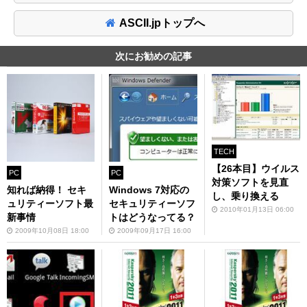
ASCII.jpトップへ
次にお勧めの記事
TECH
【26本目】ウイルス
PC
PC
対策ソフトを見直
知れば納得！ セキ
Windows 7対応の
し、乗り換える
ュリティーソフト最
セキュリティーソフ
2010年01月13日 06:00
新事情
トはどうなってる？
2009年10月08日 18:00
2009年09月17日 16:00