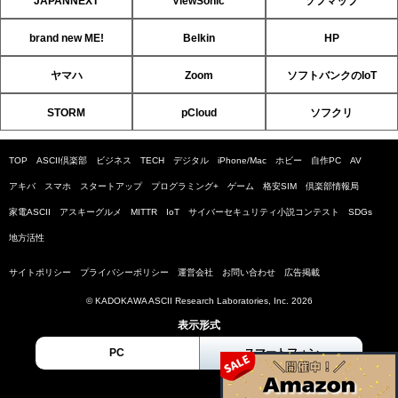
JAPANNEXT
ViewSonic
ソフマップ
brand new ME!
Belkin
HP
ヤマハ
Zoom
ソフトバンクのIoT
STORM
pCloud
ソフクリ
TOP
ASCII倶楽部
ビジネス
TECH
デジタル
iPhone/Mac
ホビー
自作PC
AV
アキバ
スマホ
スタートアップ
プログラミング+
ゲーム
格安SIM
倶楽部情報局
家電ASCII
アスキーグルメ
MITTR
IoT
サイバーセキュリティ小説コンテスト
SDGs
地方活性
サイトポリシー
プライバシーポリシー
運営会社
お問い合わせ
広告掲載
© KADOKAWA ASCII Research Laboratories, Inc. 2026
表示形式
PC
スマートフォン