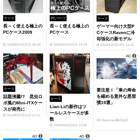
ケース
PCパーツ
ケース
長～く使える極上の
長～く使える極上の
ゲーマー向け大型P
PCケース2009
PCケース
CケースRavenに冷
却強化の新モデル
2009年05月22日 20:30
2008年04月22日 19:18
2009年08月19日 23:00
AD
ケース
要注意！「車の寿命
を縮める意外な悪習
話題沸騰!? 昆虫ロ
ケース
慣19選」
ボ風のMini-ITXケー
Lian-Liの新作はツ
スが発売に
ールレスケースが多
2010年05月21日 22:51
数
PR Skyrocket株式会社
2009年06月10日 23:00
AD
AD