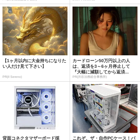
【1ヶ月以内に大金持ちになりた
カードローン50万円以上の人
い人だけ見て下さい】
は、返済を3～6ヶ月停止して
『大幅に減額してから返済...
PR(Il Sereno)
PR(渋谷法務総合事務所)
背面コネクタマザーボード採
これぞ、ザ・自作PCケース！パ