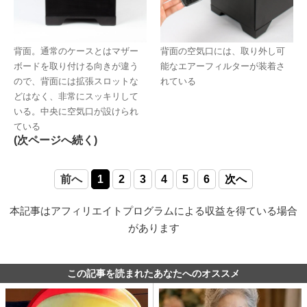
背面。通常のケースとはマザー
背面の空気口には、取り外し可
ボードを取り付ける向きが違う
能なエアーフィルターが装着さ
ので、背面には拡張スロットな
れている
どはなく、非常にスッキリして
いる。中央に空気口が設けられ
ている
(次ページへ続く)
前へ
1
2
3
4
5
6
次へ
本記事はアフィリエイトプログラムによる収益を得ている場合
があります
この記事を読まれたあなたへのオススメ