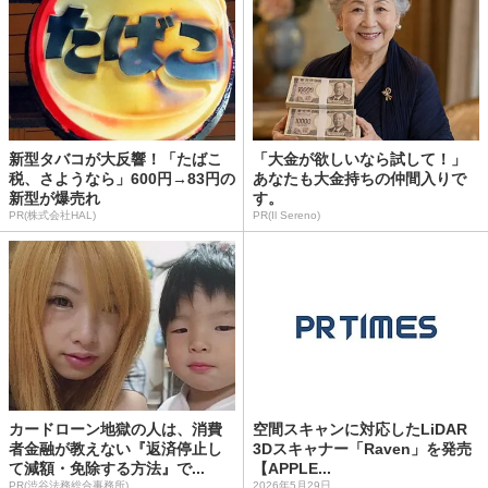
新型タバコが大反響！「たばこ
「大金が欲しいなら試して！」
税、さようなら」600円→83円の
あなたも大金持ちの仲間入りで
新型が爆売れ
す。
PR(株式会社HAL)
PR(Il Sereno)
カードローン地獄の人は、消費
空間スキャンに対応したLiDAR
者金融が教えない『返済停止し
3Dスキャナー「Raven」を発売
て減額・免除する方法』で...
【APPLE...
PR(渋谷法務総合事務所)
2026年5月29日