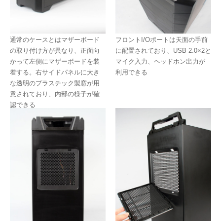
通常のケースとはマザーボード
フロントI/Oポートは天面の手前
の取り付け方が異なり、正面向
に配置されており、USB 2.0×2と
かって左側にマザーボードを装
マイク入力、ヘッドホン出力が
着する。右サイドパネルに大き
利用できる
な透明のプラスチック製窓が用
意されており、内部の様子が確
認できる