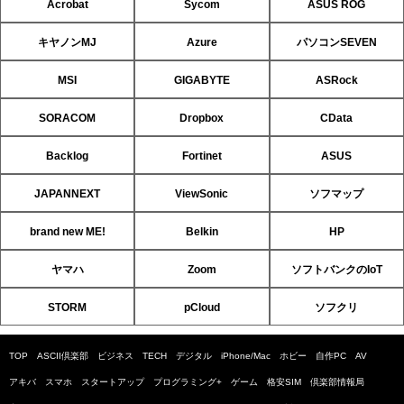
Acrobat
Sycom
ASUS ROG
キヤノンMJ
Azure
パソコンSEVEN
MSI
GIGABYTE
ASRock
SORACOM
Dropbox
CData
Backlog
Fortinet
ASUS
JAPANNEXT
ViewSonic
ソフマップ
brand new ME!
Belkin
HP
ヤマハ
Zoom
ソフトバンクのIoT
STORM
pCloud
ソフクリ
TOP
ASCII倶楽部
ビジネス
TECH
デジタル
iPhone/Mac
ホビー
自作PC
AV
アキバ
スマホ
スタートアップ
プログラミング+
ゲーム
格安SIM
倶楽部情報局