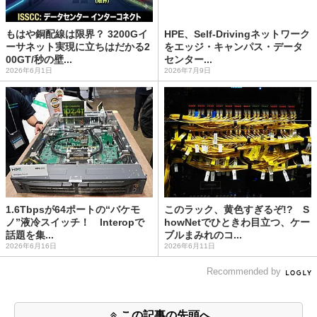
もはや銅配線は限界？ 3200Gイ
HPE、Self-Drivingネットワーク
ーサネット実現に立ちはだかる2
をエッジ・キャンパス・データ
00GT/秒の壁...
センター...
2026年6月1日
2026年7月9日
1.6Tbpsが64ポートの“バケモ
このラック、黄色すぎるぞ!? S
ノ”液冷スイッチ！ Interopで
howNetでひときわ目立つ、ケー
話題を集...
ブルまみれのコ...
2026年6月16日
2026年6月11日
Recommended by
この記事の先頭へ