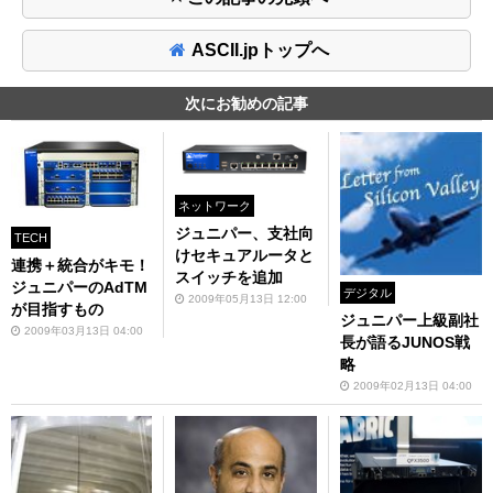
ASCII.jpトップへ
次にお勧めの記事
ネットワーク
ジュニパー、支社向
TECH
けセキュアルータと
連携＋統合がキモ！
スイッチを追加
ジュニパーのAdTM
デジタル
2009年05月13日 12:00
が目指すもの
ジュニパー上級副社
2009年03月13日 04:00
長が語るJUNOS戦
略
2009年02月13日 04:00