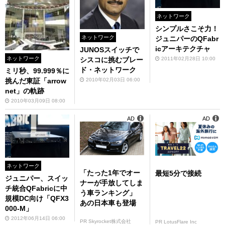
ネットワーク
シンプルさこそ力！
ネットワーク
ジュニパーのQFabr
icアーキテクチャ
JUNOSスイッチで
ネットワーク
2011年02月28日 10:00
シスコに挑むブレー
ド・ネットワーク
ミリ秒、99.999％に
2010年02月03日 06:00
挑んだ東証「arrow
net」の軌跡
2010年03月09日 08:00
AD
AD
ネットワーク
「たった1年でオー
最短5分で接続
ジュニパー、スイッ
ナーが手放してしま
チ統合QFabricに中
う車ランキング」
規模DC向け「QFX3
あの日本車も登場
000-M」
2012年06月14日 06:00
PR Skyrocket株式会社
PR LotusFlare Inc