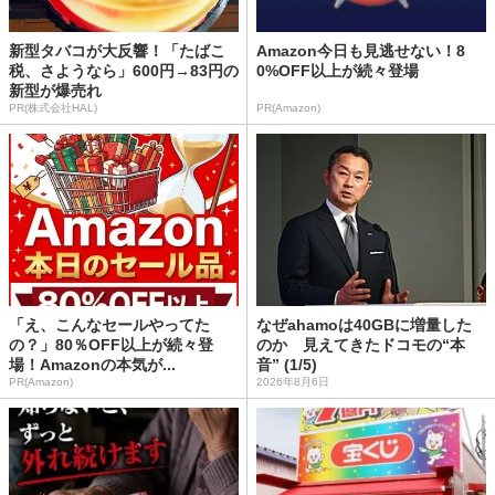
新型タバコが大反響！「たばこ
Amazon今日も見逃せない！8
税、さようなら」600円→83円の
0%OFF以上が続々登場
新型が爆売れ
PR(株式会社HAL)
PR(Amazon)
「え、こんなセールやってた
なぜahamoは40GBに増量した
の？」80％OFF以上が続々登
のか 見えてきたドコモの“本
場！Amazonの本気が...
音” (1/5)
PR(Amazon)
2026年8月6日