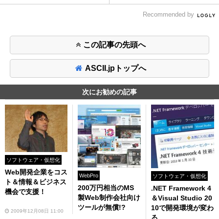
Recommended by
この記事の先頭へ
ASCII.jpトップへ
次にお勧めの記事
ソフトウェア・仮想化
Web開発企業をコス
WebPro
ソフトウェア・仮想化
ト＆情報＆ビジネス
200万円相当のMS
.NET Framework 4
機会で支援！
製Web制作会社向け
＆Visual Studio 20
ツールが無償!?
10で開発環境が変わ
2009年12月08日 11:00
る