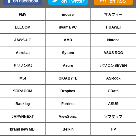
FMV
mouse
マカフィー
ELECOM
iiyama PC
HUAWEI
JAWS-UG
AMD
kintone
Acrobat
Sycom
ASUS ROG
キヤノンMJ
Azure
パソコンSEVEN
MSI
GIGABYTE
ASRock
SORACOM
Dropbox
CData
Backlog
Fortinet
ASUS
JAPANNEXT
ViewSonic
ソフマップ
brand new ME!
Belkin
HP