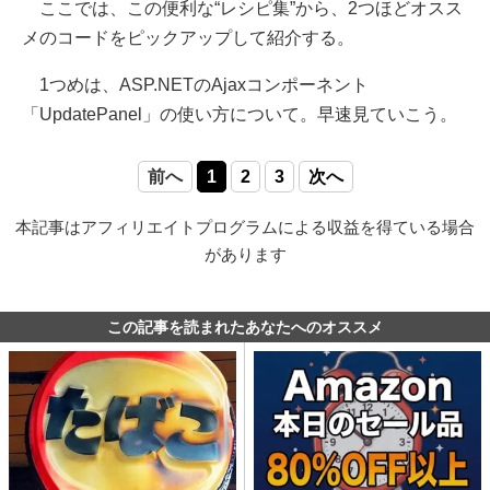
ここでは、この便利な“レシピ集”から、2つほどオスス
メのコードをピックアップして紹介する。
1つめは、ASP.NETのAjaxコンポーネント
「UpdatePanel」の使い方について。早速見ていこう。
前へ
1
2
3
次へ
本記事はアフィリエイトプログラムによる収益を得ている場合
があります
この記事を読まれたあなたへのオススメ