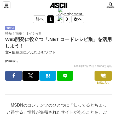
前へ
1
2
3
次へ
TECH
時短！簡単！オイシイ!!
Web開発に役立つ「.NET コードレシピ集」を活用
しよう！
文● 飯島進仁／ふむふむソフト
[PC表示へ]
2009年12月25日 12時00分更新
お気に入り
MSDNのコンテンツのひとつに「知ってるとちょっ
と得する」情報が集積されたサイトがあることを、ご