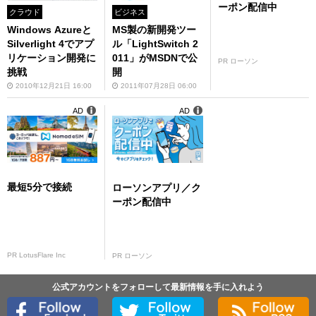
ーポン配信中
クラウド
ビジネス
Windows Azureと
MS製の新開発ツー
Silverlight 4でアプ
ル「LightSwitch 2
リケーション開発に
011」がMSDNで公
PR ローソン
挑戦
開
2010年12月21日 16:00
2011年07月28日 06:00
AD
AD
最短5分で接続
ローソンアプリ／ク
ーポン配信中
PR LotusFlare Inc
PR ローソン
公式アカウントをフォローして最新情報を手に入れよう