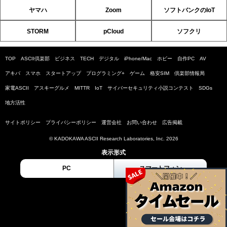
ヤマハ
Zoom
ソフトバンクのIoT
STORM
pCloud
ソフクリ
TOP
ASCII倶楽部
ビジネス
TECH
デジタル
iPhone/Mac
ホビー
自作PC
AV
アキバ
スマホ
スタートアップ
プログラミング+
ゲーム
格安SIM
倶楽部情報局
家電ASCII
アスキーグルメ
MITTR
IoT
サイバーセキュリティ小説コンテスト
SDGs
地方活性
サイトポリシー
プライバシーポリシー
運営会社
お問い合わせ
広告掲載
© KADOKAWA ASCII Research Laboratories, Inc. 2026
表示形式
PC
スマートフォン