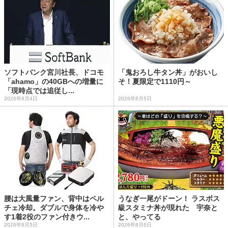
ソフトバンク宮川社長、ドコモ
「鬼おろし牛タン丼」がおいし
「ahamo」の40GBへの増量に
そ！夏限定で1110円～
「現時点では追従し...
2026年8月4日
2026年8月5日
腰は大風量ファン、背中はペル
うなぎ一尾がドーン！ ラスボス
チェ冷却。ダブルで身体を冷や
級スタミナ丼が現れた 宇奈と
す1着2役のファン付きウ...
と、やってる
2026年8月5日
2026年8月6日