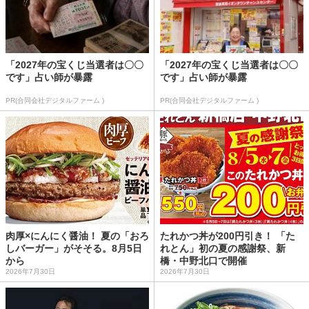
「2027年の宝くじ当選者は〇〇
「2027年の宝くじ当選者は〇〇
です」占い師が暴露
です」占い師が暴露
PR(合同会社デジタルファーム )
PR(合同会社デジタルファーム )
肉厚×にんにく醤油！ 夏の「おろ
たれかつ丼が200円引き！ 「た
しバーガー」がそそる。8月5日
れとん」初の夏の感謝祭、新
から
橋・中野北口で開催
2026年7月30日
2026年7月30日