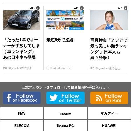
AD
AD
AD
「たった1年でオー
最短5分で接続
写真特集「アジアで
ナーが手放してしま
最も美しい顔ランキ
う車ランキング」
ング 」日本人も
あの日本車も登場
続々登場！
PR Skyrocket株式会社
PR LotusFlare Inc
PR Skyrocket株式会社
公式アカウントをフォローして最新情報を手に入れよう
FMV
mouse
マカフィー
ELECOM
iiyama PC
HUAWEI