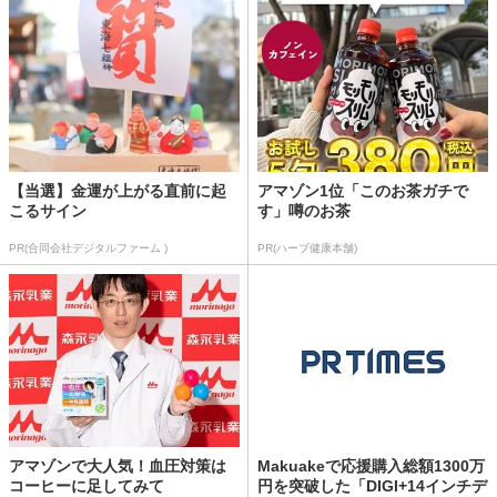
【当選】金運が上がる直前に起
アマゾン1位「このお茶ガチで
こるサイン
す」噂のお茶
PR(合同会社デジタルファーム )
PR(ハーブ健康本舗)
アマゾンで大人気！血圧対策は
Makuakeで応援購入総額1300万
コーヒーに足してみて
円を突破した「DIGI+14インチデ