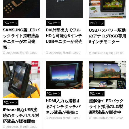
PCパーツ
PCパーツ
PCパーツ
SAMSUNG製LEDバ
DVI外部出力でフル
USBバスパワー駆動
ックライト搭載液晶
HDも可能な8インチ
のアナログRGB専用
モニターが本日発
USBモニターが発売
8インチモニター
売！
2009年08月07日 23:00
2009年08月26日 22:00
2009年10月29日 23:00
PCパーツ
PCパーツ
HDMI入力も搭載す
超解像+LEDバック
PCパーツ
る7インチタッチパ
ライト採用のLG製
iPhone風なUSB接
ネル液晶が発売に
新型液晶が販売中
続のタッチパネル対
2010年04月28日 23:18
2010年04月29日 23:45
応液晶が販売開始
2010年03月19日 23:30