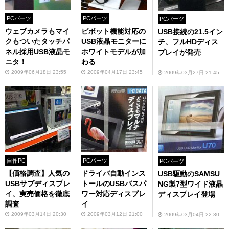
PCパーツ
PCパーツ
PCパーツ
ウェブカメラもマイ
ピボット機能対応の
USB接続の21.5イン
クもついたタッチパ
USB液晶モニターに
チ、フルHDディス
ネル採用USB液晶モ
ホワイトモデルが加
プレイが発売
ニタ！
わる
2009年06月18日 23:55
2009年04月17日 23:45
2009年03月27日 21:45
自作PC
PCパーツ
PCパーツ
【価格調査】人気の
ドライバ自動インス
USB駆動のSAMSU
USBサブディスプレ
トールのUSBバスパ
NG製7型ワイド液晶
イ、実売価格を徹底
ワー対応ディスプレ
ディスプレイ登場
調査
イ
2009年03月14日 20:30
2009年03月12日 21:00
2009年03月04日 22:30