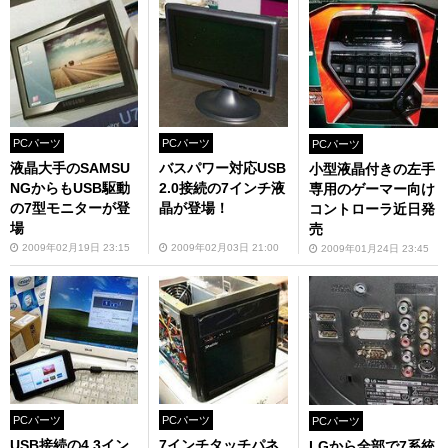
PCパーツ
PCパーツ
PCパーツ
液晶大手のSAMSU
バスパワー対応USB
小型液晶付きの左手
NGからもUSB駆動
2.0接続の7インチ液
専用のゲーマー向け
の7型モニターが登
晶が登場！
コントローラ近日発
場
売
2009年02月19日 23:15
2009年02月03日 21:00
2009年01月24日 23:45
PCパーツ
PCパーツ
PCパーツ
USB接続の4.3イン
7インチタッチパネ
LGから全部で7系統