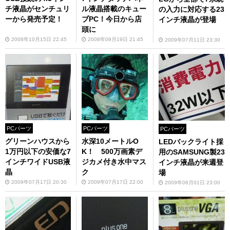
チ液晶がセンチュリ
ル液晶搭載のキュー
の入力に対応する23
ーから発売予定！
ブPC！今日から店
インチ液晶が登場
頭に
2008年10月15日 22:45
2008年09月19日 21:45
2009年07月11日 23:30
PCパーツ
PCパーツ
PCパーツ
グリーンハウスから
水深10メートルO
LEDバックライト採
1万円以下の安価な7
K！ 500万画素デ
用のSAMSUNG製23
インチワイドUSB液
ジカメ付き水中マス
インチ液晶が来週登
晶
ク
場
2009年07月17日 20:30
2009年07月17日 22:00
2009年08月01日 23:00