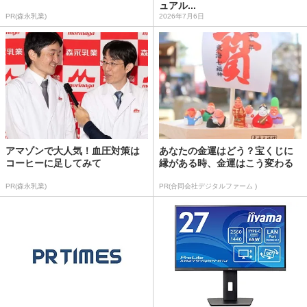
ュアル...
PR(森永乳業)
2026年7月6日
アマゾンで大人気！血圧対策は
あなたの金運はどう？宝くじに
コーヒーに足してみて
縁がある時、金運はこう変わる
PR(森永乳業)
PR(合同会社デジタルファーム )