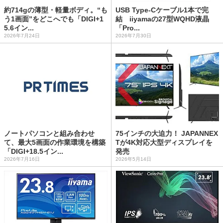
約714gの薄型・軽量ボディ。“も
USB Type-Cケーブル1本で完
う1画面”をどこへでも「DIGI+1
結 iiyamaの27型WQHD液晶
5.6イン...
「Pro...
2026年7月24日
2026年7月30日
ノートパソコンと組み合わせ
75インチの大迫力！ JAPANNEX
て、最大5画面の作業環境を構築
Tが4K対応大型ディスプレイを
「DIGI+18.5イン...
発売
2026年7月16日
2026年5月14日