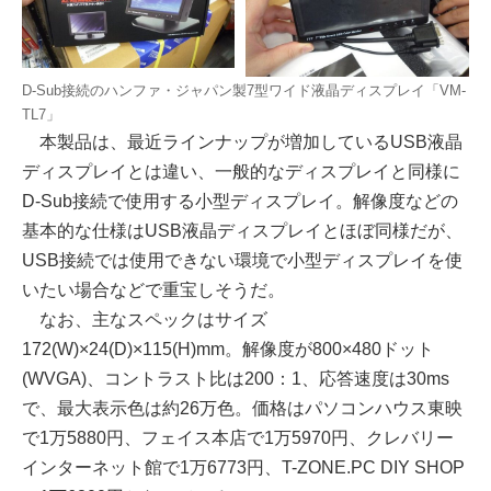
D-Sub接続のハンファ・ジャパン製7型ワイド液晶ディスプレイ「VM-
TL7」
本製品は、最近ラインナップが増加しているUSB液晶
ディスプレイとは違い、一般的なディスプレイと同様に
D-Sub接続で使用する小型ディスプレイ。解像度などの
基本的な仕様はUSB液晶ディスプレイとほぼ同様だが、
USB接続では使用できない環境で小型ディスプレイを使
いたい場合などで重宝しそうだ。
なお、主なスペックはサイズ
172(W)×24(D)×115(H)mm。解像度が800×480ドット
(WVGA)、コントラスト比は200：1、応答速度は30ms
で、最大表示色は約26万色。価格はパソコンハウス東映
で1万5880円、フェイス本店で1万5970円、クレバリー
インターネット館で1万6773円、T-ZONE.PC DIY SHOP