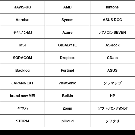
JAWS-UG
AMD
kintone
Acrobat
Sycom
ASUS ROG
キヤノンMJ
Azure
パソコンSEVEN
MSI
GIGABYTE
ASRock
SORACOM
Dropbox
CData
Backlog
Fortinet
ASUS
JAPANNEXT
ViewSonic
ソフマップ
brand new ME!
Belkin
HP
ヤマハ
Zoom
ソフトバンクのIoT
STORM
pCloud
ソフクリ