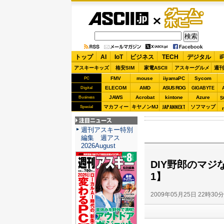
ASCII.jp
ゲーム・
ホビー
トップ
AI
IoT
ビジネス
TECH
デジタル
i
アスキーキッズ
格安SIM
家電ASCII
アスキーグルメ
週刊
FMV
mouse
iiyamaPC
Sycom
PC
ELECOM
AMD
ASUS ROG
Digital
GIGABYTE
JAWS
Acrobat
kintone
Azure
Business
S
JAPANNEXT
マカフィー
キヤノンMJ
ソフマップ
Special
注目ニュース
週刊アスキー特別
編集 週アス
2026August
DIY野郎のマジ
1】
2009年05月25日 22時30