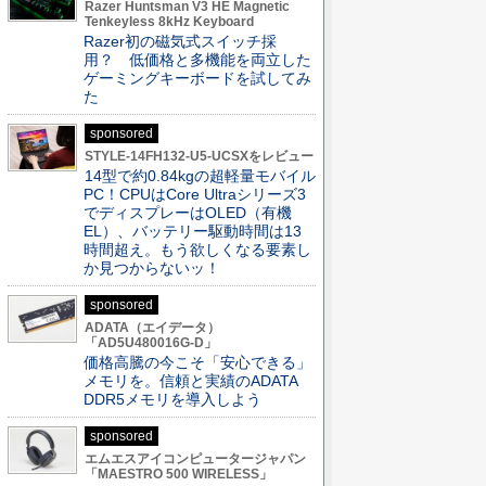
Razer Huntsman V3 HE Magnetic
Tenkeyless 8kHz Keyboard
Razer初の磁気式スイッチ採
用？ 低価格と多機能を両立した
ゲーミングキーボードを試してみ
た
sponsored
STYLE-14FH132-U5-UCSXをレビュー
14型で約0.84kgの超軽量モバイル
PC！CPUはCore Ultraシリーズ3
でディスプレーはOLED（有機
EL）、バッテリー駆動時間は13
時間超え。もう欲しくなる要素し
か見つからないッ！
sponsored
ADATA（エイデータ）
「AD5U480016G-D」
価格高騰の今こそ「安心できる」
メモリを。信頼と実績のADATA
DDR5メモリを導入しよう
sponsored
エムエスアイコンピュータージャパン
「MAESTRO 500 WIRELESS」