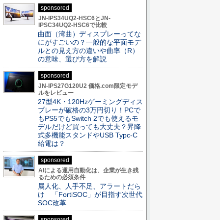
sponsored
JN-IPS34UQ2-HSC6とJN-
IPSC34UQ2-HSC6で比較
曲面（湾曲）ディスプレーってな
にがすごいの？一般的な平面モデ
ルとの見え方の違いや曲率（R）
の意味、選び方を解説
sponsored
JN-IPS27G120U2 価格.com限定モデ
ルをレビュー
27型4K・120Hzゲーミングディス
プレーが破格の3万円切り！PCで
もPS5でもSwitch 2でも使えるモ
デルだけど買っても大丈夫？昇降
式多機能スタンドやUSB Typc-C
給電は？
sponsored
AIによる運用自動化は、企業が生き残
るための必須条件
属人化、人手不足、アラートだら
け 「FortiSOC」が目指す次世代
SOC改革
sponsored