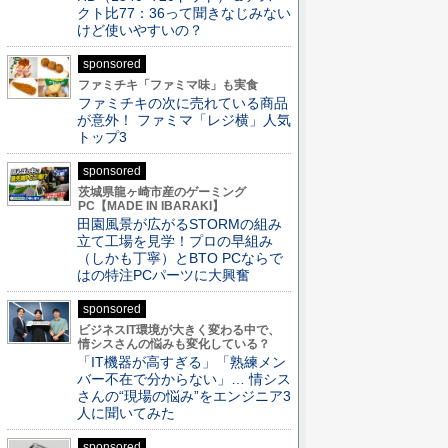
クト比77：36って聞きなじみない
けど使いやすいの？
sponsored
ファミチキ「ファミマ味」も実食
ファミチキの次に売れている商品
が意外！ ファミマ「レジ横」人気
トップ3
sponsored
茨城県龍ヶ崎市産のゲーミング
PC【MADE IN IBARAKI】
田園風景が広がるSTORMの組み
立て工場を見学！プロの早組み
（しかも丁寧）とBTO PCならで
はの特注PCパーツに大興奮
sponsored
ビジネスIT環境が大きく変わる中で、
情シスさんの悩みも変化している？
「IT機器が高すぎる」「熟練メン
バー不在で分からない」… 情シス
さんの“現場の悩み”をエンジニア3
人に聞いてみた
sponsored