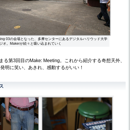
o Meeting 03の会場となった、多摩センターにあるデジタルハリウッド大学
ジオ。Makerが続々と吸い込まれていく
る第3回目のMake: Meeting。これから紹介する奇想天外、
珍発明に笑い、あきれ、感動するがいい！
ース