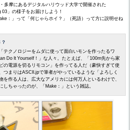
京・多摩にあるデジタルハリウッド大学で開催された
eting 03」の様子をお届けしよう！
ke：」って「何じゃらホイ？」（死語）って方に説明せね
何さ？
「テクノロジーをムダに使って面白いモンを作ったるワ
n Do It Yourself！」な人々。たとえば、「100m先から家
ビの電源を切るリモコン」を作ってる人だ（豪快すぎて使
つまりはASCII.jpで筆者がやっているような「よろしく
物を作る人は、広大なアメリカには何万人といるわけで、
にしちゃったのが、「Make：」という雑誌。