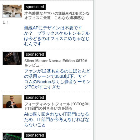
sponsored
才色兼備なヤマハの無線APはモダンな
オフィスに最適 これなら違和感な
し！
無線APにデザインは不要です
か？ ブラックスケルトンモデル
は今どきのオフィスにめちゃなじ
むんです
sponsored
Silent Master Noctua Edition X870A
をレビュー
ファンが12基もあるのにほとんど
の活用シーンで35dB以下、サイ
コムのNoctua尽くし静音ゲーミン
グPCがすごすぎた
sponsored
フォーティネット フィールドCTOがAI
とIT部門の付き合い方を語る
AIに振り回されないIT部門になる
ため、IT部門が今考えなければな
らないこと
sponsored