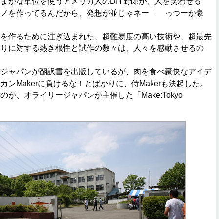
まかな単位を使うアメリカ人のDIY野郎が、人を笑わせる
モノを作ってるんだから、発想が並じゃネー！ っつーか豪
を作るために注ぎ込まれた、超難易度の高い技術や、超最先
作りに対する熱き根性と試作の数々は、人々を感動させるの
ジャパンが翻訳書を出版しているが、肉を食べ豪快なアイデ
ンMakerに負けるな！とばかりに、侍Makerも決起した。
が、オライリージャパンが主催した「Make:Tokyo