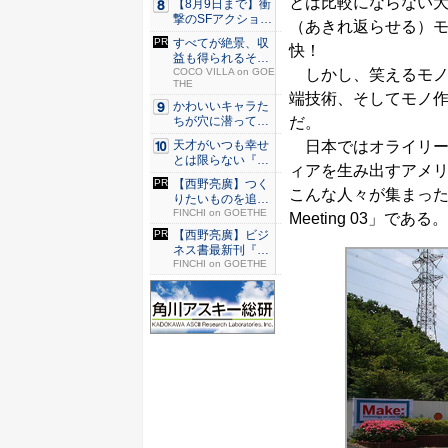
とは比較にならない大
【8月9日まで】衝
撃のSFアクション
（あきれ返らせる）
『G...
すべてが絶景、収
快！
益も得られるその
しかし、笑えるモノ
仕組みと...
COCO VILLA on GOE
THE
端技術、そしてモノ
かわいいキャラた
だ。
ちが穴に潜ってひ
どい目に...
日本ではオライリー
天才がいつも幸せ
とは限らない『ダ
ィアを生み出すアメリカ
イヤモン...
【西野亮廣】つく
こんな人々が集まったの
りたいものを追求
できる環...
FINCHI on GOETHE
Meeting 03」である。
【西野亮廣】ビジ
ネス書最新刊『北
極星 僕...
FINCHI on GOETHE