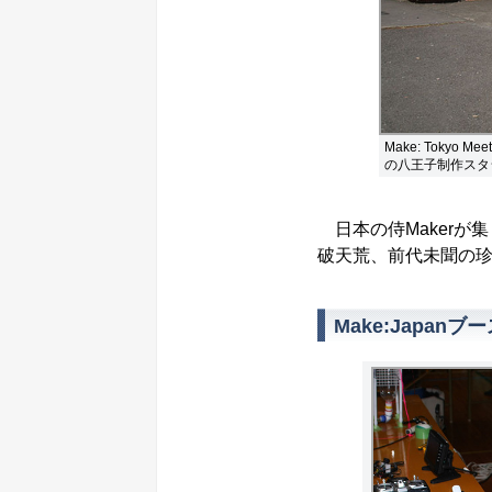
Make: Toky
の八王子制作スタ
日本の侍Makerが集ま
破天荒、前代未聞の
Make:Japanブ