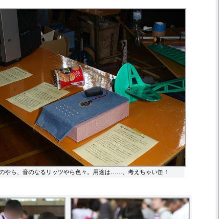
のやら、音のなるリッツやら色々。用途は……、考えちゃい缶！