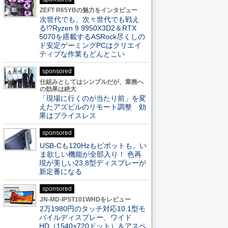
ZEFT R65YBの魅力をインタビュー
次世代でも、次々世代でも戦え
る!?Ryzen 9 9950X3D2＆RTX
5070を搭載するASRock尽くしの
ド安定ゲーミングPCはクリエイ
ティブな作業もどんとこい
sponsored
仕組みとしてはシンプルだが、業務へ
の効果は絶大
「現場に行くのが当たり前」を変
えたアズビルのリモート調整 効
果はプライスレス
sponsored
USB-Cも120Hzもピボットも。い
ま欲しい機能が全部入り！ 色再
現が美しい23.8型ディスプレーが
新定番になる
sponsored
JN-MD-IPST101WHDをレビュー
2万1980円のタッチ対応10.1型モ
バイルディスプレー、ワイド
HD（1540×720ドット）＆アスペ