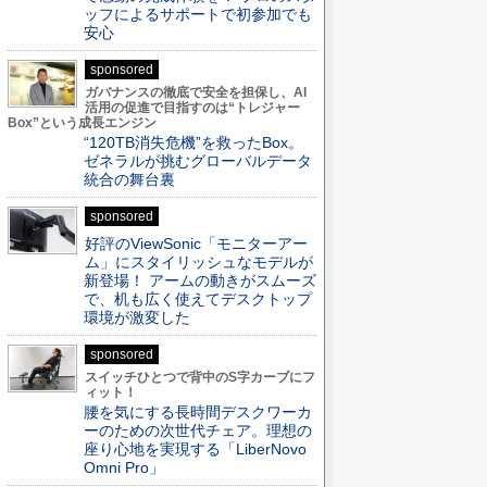
ッフによるサポートで初参加でも
安心
sponsored
ガバナンスの徹底で安全を担保し、AI
活用の促進で目指すのは“トレジャー
Box”という成長エンジン
“120TB消失危機”を救ったBox。
ゼネラルが挑むグローバルデータ
統合の舞台裏
sponsored
好評のViewSonic「モニターアー
ム」にスタイリッシュなモデルが
新登場！ アームの動きがスムーズ
で、机も広く使えてデスクトップ
環境が激変した
sponsored
スイッチひとつで背中のS字カーブにフ
ィット！
腰を気にする長時間デスクワーカ
ーのための次世代チェア。理想の
座り心地を実現する「LiberNovo
Omni Pro」