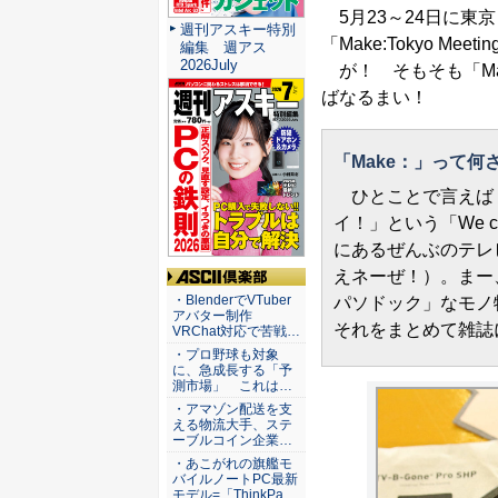
5月23～24日に東
週刊アスキー特別
「Make:Tokyo Me
編集 週アス
2026July
が！ そもそも「Ma
ばなるまい！
「Make：」って
ひとことで言えば
イ！」という「We ca
にあるぜんぶのテレ
えネーぜ！）。まー、
ASCII倶楽部
・BlenderでVTuber
パソドック」なモノ
アバター制作
それをまとめて雑誌
VRChat対応で苦戦…
・プロ野球も対象
に、急成長する「予
測市場」 これは…
・アマゾン配送を支
える物流大手、ステ
ーブルコイン企業…
・あこがれの旗艦モ
バイルノートPC最新
モデル=「ThinkPa…