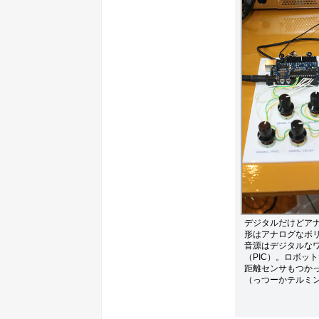
デジタルだけどア
形はアナログなボ
音源はデジタルな
（PIC）。ロボッ
距離センサもつか
（っつーかテルミ