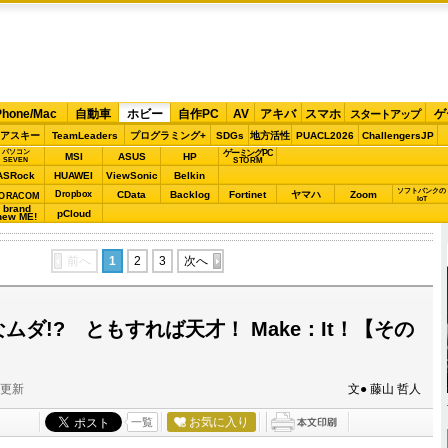
Phone/Mac
自動車
ホビー
自作PC
AV
アキバ
スマホ
ゲ
スタートアップ
アスキー
TeamLeaders
プログラミング+
SDGs
地方活性
PUACL2026
ChallengersJP
パソコン
ゲーミングPC
MSI
ASUS
HP
STORM
SEVEN
ASRock
HUAWEI
ViewSonic
Belkin
ソフトバンクの
Dropbox
CData
Backlog
Fortinet
ヤマハ
Zoom
ORACOM
IoT
brand
pCloud
new ME!
前へ
1
2
3
次へ
なムダ!? ともすれば天才！ Make：It！【その
分更新
文● 藤山 哲人
お気に入り
一覧