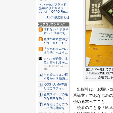
・ハッセルブラッド
搭載の頂上カメラ・
スマホ「OPPO Fin…
ASCII倶楽部とは
濡れない！ 歩きや
すい！ 仕事でも履
ける...
魔性の家庭教師は
グラドルだった!?
村雨...
「ひめちゃんのい
る生活」へようこ
そ！ 「...
すべてが絶景、収
益も得られるその
仕組みと...
COCO VILLA on GOE
左は100m離れてテ
THE
「TV-B-GONE
浴衣姿にキュン死
と……。会場ではキ
するかも!? 新海ま
きが...
IQOS ILUMA専用
たばこスティッ
出版社は、お堅いコ
ク...
企業スポーツの過
系論文」でおなじみの
酷な競争を描く『J
読める本ってこと。
JM ...
夢を追うことにつ
読者のことを「Mak
いて回る地獄を描
く『二階...