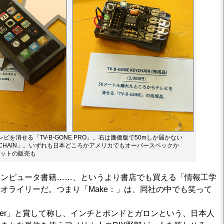
レビを消せる「TV-B-GONE PRO」。右は廉価版で50mしか届かない
 KEYCHAIN」。いずれも日本どころかアメリカでもオーバースペックか
ットの販売も
ンピュータ書籍……、というより書店でも買える「情報工学
オライリーだ。つまり「Make：」は、同社の中でも笑って
er」と賞して称し、インチとポンドとガロンという、日本人