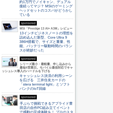
約1万円でノイキャン、デュアル
接続ってマジ？ MSIのゲーミング
ヘッドセットのコスパがどうかし
ている
sponsored
MSI「Prestige 13 AI+ A3M」レビュー
13インチビジネスノートの理想を
詰め込んだ新型、Core Ultra 9
386H搭載で、サイズと重量、性
能、バッテリー駆動時間のバラン
スが絶妙だった
sponsored
シリーズ最小・最軽量、申し込みから
最短4営業日。モバイル通信対応でキャ
ッシュレス導入のハードルを下げる
キャッシュレス決済の利用シーン
を広げる 三井住友カードの
「stera terminal light」とソフト
バンクのIoT回線
sponsored
手ぶらで挑戦できるアプライド豊
田店の自作PC組み立てイベント
で感動の完成体験を！ プロのスタ