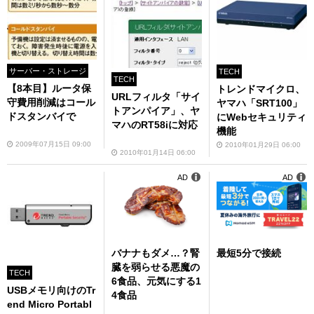
サーバー・ストレージ
TECH
TECH
【8本目】ルータ保
トレンドマイクロ、
URLフィルタ「サイ
守費用削減はコール
ヤマハ「SRT100」
トアンパイア」、ヤ
ドスタンバイで
にWebセキュリティ
マハのRT58iに対応
機能
2009年07月15日 09:00
2010年01月29日 06:00
2010年01月14日 06:00
AD
AD
バナナもダメ…？腎
最短5分で接続
臓を弱らせる悪魔の
TECH
6食品、元気にする1
USBメモリ向けのTr
4食品
end Micro Portabl