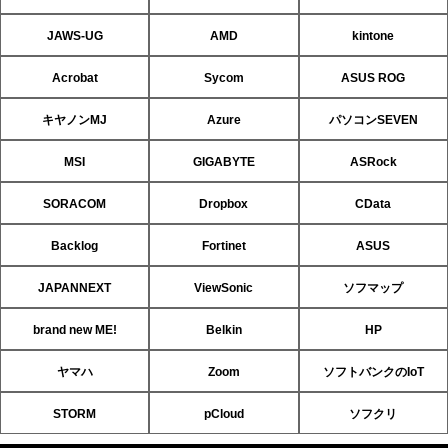
JAWS-UG
AMD
kintone
Acrobat
Sycom
ASUS ROG
キヤノンMJ
Azure
パソコンSEVEN
MSI
GIGABYTE
ASRock
SORACOM
Dropbox
CData
Backlog
Fortinet
ASUS
JAPANNEXT
ViewSonic
ソフマップ
brand new ME!
Belkin
HP
ヤマハ
Zoom
ソフトバンクのIoT
STORM
pCloud
ソフクリ