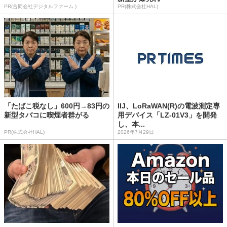
PR(合同会社デジタルファーム )
PR(株式会社HAL)
「たばこ税なし」600円→83円の
IIJ、LoRaWAN(R)の電波測定専
新型タバコに喫煙者群がる
用デバイス「LZ-01V3」を開発
し、本...
PR(株式会社HAL)
2026年7月29日