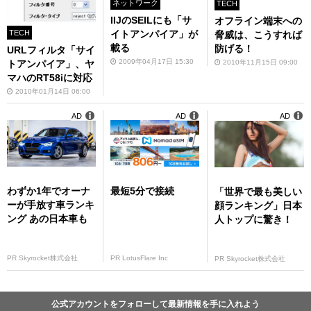
ネットワーク
TECH
IIJのSEILにも「サ
オフライン端末への
TECH
イトアンパイア」が
脅威は、こうすれば
載る
防げる！
URLフィルタ「サイ
2009年04月17日 15:30
2010年11月15日 09:00
トアンパイア」、ヤ
マハのRT58iに対応
2010年01月14日 06:00
AD
AD
AD
わずか1年でオーナ
最短5分で接続
「世界で最も美しい
ーが手放す車ランキ
顔ランキング」日本
ング あの日本車も
人トップに驚き！
PR Skyrocket株式会社
PR LotusFlare Inc
PR Skyrocket株式会社
公式アカウントをフォローして最新情報を手に入れよう