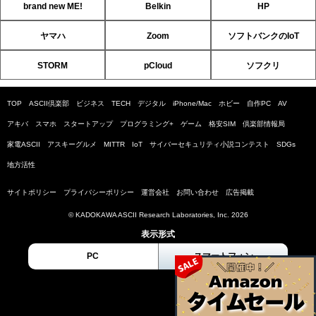
brand new ME!
Belkin
HP
ヤマハ
Zoom
ソフトバンクのIoT
STORM
pCloud
ソフクリ
TOP
ASCII倶楽部
ビジネス
TECH
デジタル
iPhone/Mac
ホビー
自作PC
AV
アキバ
スマホ
スタートアップ
プログラミング+
ゲーム
格安SIM
倶楽部情報局
家電ASCII
アスキーグルメ
MITTR
IoT
サイバーセキュリティ小説コンテスト
SDGs
地方活性
サイトポリシー
プライバシーポリシー
運営会社
お問い合わせ
広告掲載
© KADOKAWA ASCII Research Laboratories, Inc. 2026
表示形式
PC
スマートフォン