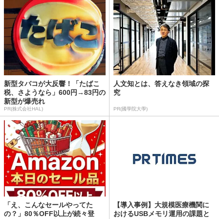
新型タバコが大反響！「たばこ
人文知とは、答えなき領域の探
税、さようなら」600円→83円の
究
新型が爆売れ
PR(株式会社HAL)
PR(國學院大學)
「え、こんなセールやってた
【導入事例】大規模医療機関に
の？」80％OFF以上が続々登
おけるUSBメモリ運用の課題と