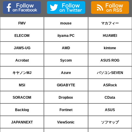
FMV
mouse
マカフィー
ELECOM
iiyama PC
HUAWEI
JAWS-UG
AMD
kintone
Acrobat
Sycom
ASUS ROG
キヤノンMJ
Azure
パソコンSEVEN
MSI
GIGABYTE
ASRock
SORACOM
Dropbox
CData
Backlog
Fortinet
ASUS
JAPANNEXT
ViewSonic
ソフマップ