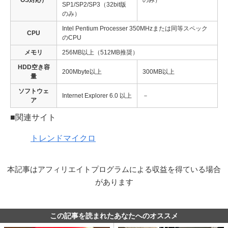
OS対応）
のみ）
SP1/SP2/SP3（32bit版
のみ）
Intel Pentium Processer 350MHzまたは同等スペック
CPU
のCPU
メモリ
256MB以上（512MB推奨）
HDD空き容
200Mbyte以上
300MB以上
量
ソフトウェ
Internet Explorer 6.0 以上
－
ア
■関連サイト
トレンドマイクロ
本記事はアフィリエイトプログラムによる収益を得ている場合
があります
この記事を読まれたあなたへのオススメ