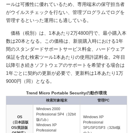
ールは可搬性に優れているため、専用端末の保守担当者
がウイルスチェックを行ない、管理プログラムでログを
管理するといった運用にも適している。
価格（税別）は、1本あたり2万4800円で、最小購入本
数は20本となる。この価格は、新規購入時における1年
間のスタンダードサポートサービス料金、ハードウェア
保証を含む検索ツール1本あたりの使用許諾料金。2年目
以降引き続きソフトウェアのサポートを希望する場合は
1年ごとに契約の更新が必要で、更新料は1本あたり1万
9000円（同）となる。
Trend Micro Portable Securityの動作環境
検索対象端末
管理PC
Windows 2000
Professional SP4（32bit
OS
Windows XP
版のみ）
（日本語版
Professional
Windows XP
OS/英語版
SP1/SP2/SP3（32bit版
Professional