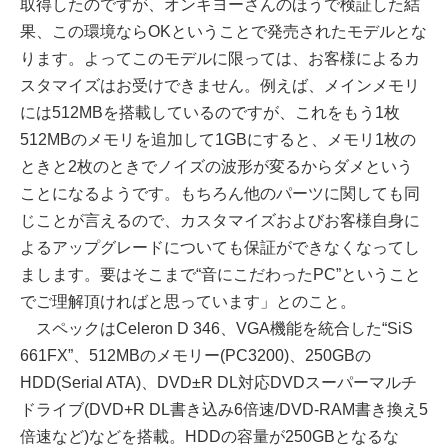
取得したのですが、オンキヨーさんのほうで検証した結
果、この環境ならOKということで発売されたモデルとな
ります。よってこのモデルに限っては、お客様によるカ
スタマイズはお受けできません。例えば、メインメモリ
には512MBを搭載しているのですが、これをもう1枚
512MBのメモリを追加して1GBにすると、メモリ1枚の
ときと2枚のときでノイズの波形が変るからダメという
ことになるようです。もちろん他のパーツに関しても同
じことが言えるので、カスタマイズおよびお客様自身に
よるアップグレードについても保証ができなくなってし
まします。要はそこまで“音にこだわったPC”ということ
でご理解頂ければと思っています」とのこと。
スペックはCeleron D 346、VGA機能を統合した“SiS
661FX”、512MBのメモリー(PC3200)、250GBの
HDD(Serial ATA)、DVD±R DL対応DVDスーパーマルチ
ドライブ(DVD+R DL書き込み6倍速/DVD-RAM書き換え5
倍速など)などを搭載。HDDの容量が250GBとなるな