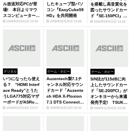
ル放送対応PCが登
したキューブ型パソ
を搭載し高音質化を
場! 本日よりマウ
コン『EasyCube59
図ったサウンドカー
スコンピューターダ
HD』を共同開発
ド『SE-150PCI』を
イレクトショップで
発売
2006年03月31日 13:39
2006年04月25日 23:46
2004年09月21日 14:46
展示開始!
デジタル
ゲーム・ホビー
ゲーム・ホビー
いつになったら使え
Auzentech製7.1チ
S/N比が115dBに向
る？ “HDMI Interf
ャンネル対応サウン
上したサウンドカー
ace Ready”とうた
ドカード「Auzente
ド「SE-200PCI」が
うLGA775対応マザ
ch HDA X-Plosion
オンキヨーから来週
ーボードがASRock
7.1 DTS Connect」
発売予定! TSUKU
から登場！
の販売がスタート!
MO eX.で予約受付
2006年05月18日 23:57
2006年05月18日 00:00
2006年12月02日 22:09
中!