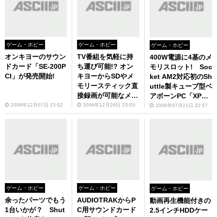
ゲーム・ホビー
ゲーム・ホビー
ゲーム・ホビー
オンキヨーのサウン
TV番組を気軽に持
400W電源に4基のメ
ドカード「SE-200P
ち運び可能!? オン
モリスロット! Soc
CI」が発売開始!
キヨーからSDやメ
ket AM2対応初のSh
モリースティック直
uttle製キューブ型ベ
接録画が可能なメデ
アボーンPC「XPC
ィアレコーダー「W
SN27P2」の販売が
2006年12月07日 23:52
2006年12月26日 23:03
2006年07月21日 22:57
AVIO VR-1000
今日からスタート！
J」！
ゲーム・ホビー
ゲーム・ホビー
ゲーム・ホビー
余ったパーツでもう
AUDIOTRAKからP
動画再生機能付きの
1台いかが？ Shut
C用サウンドカード
2.5インチHDDケー