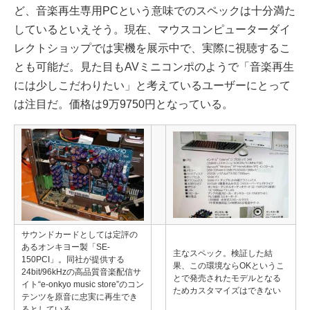
ど、音楽再生専用PCという意味でのスペックは十分満た
しているといえそう。現在、マウスコンピューターダイ
レクトショップでは実機を展示中で、実際に視聴するこ
とも可能だ。見た目もAVミニコンポのようで「音楽再生
には少しこだわりたい」と考えているユーザーにとって
は注目だ。価格は9万9750円となっている。
サウンドカードとしては定評の
あるオンキヨー製「SE-
主なスペック。検証した結
150PCI」。同社が提供する
果、この環境ならOKというこ
24bit/96kHzの高品質音楽配信サ
とで発売されたモデルとなる
イト“e-onkyo music store”のコン
ためカスタマイズはできない
テンツを原音に忠実に再生でき
るとしている