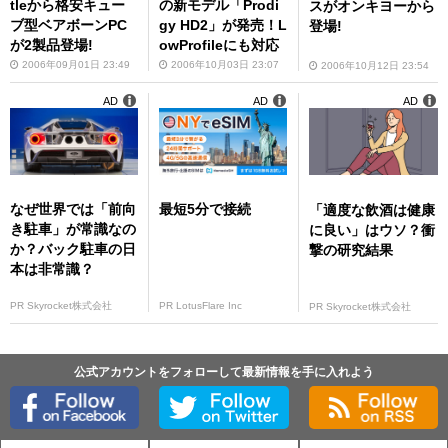
tleから格安キュー
の新モデル「Prodi
スがオンキヨーから
ブ型ベアボーンPC
gy HD2」が発売！L
登場!
が2製品登場!
owProfileにも対応
2006年09月01日 23:49
2006年10月03日 23:07
2006年10月12日 23:54
AD
AD
AD
なぜ世界では「前向
最短5分で接続
「適度な飲酒は健康
き駐車」が常識なの
に良い」はウソ？衝
か？バック駐車の日
撃の研究結果
本は非常識？
PR Skyrocket株式会社
PR LotusFlare Inc
PR Skyrocket株式会社
公式アカウントをフォローして最新情報を手に入れよう