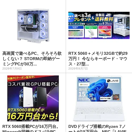
高画質で遊べるPC、そろそろ欲
RTX 5060＋メモリ32GBで約29
しくない？ STORMの即納ゲー
万円！ 今ならキーボード・マウ
ミングPCが30万...
ス・27型...
2026年7月9日
2026年8月7日
RTX 5060搭載PCが16万円台。
DVDドライブ搭載のRyzen 7ノ
Minecraft同梱のドスパラPC
ートが15万円台。NEC「LAVIE