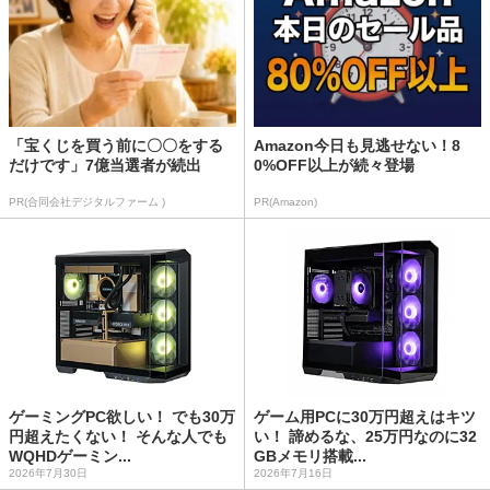
「宝くじを買う前に〇〇をする
Amazon今日も見逃せない！8
だけです」7億当選者が続出
0%OFF以上が続々登場
PR(合同会社デジタルファーム )
PR(Amazon)
ゲーミングPC欲しい！ でも30万
ゲーム用PCに30万円超えはキツ
円超えたくない！ そんな人でも
い！ 諦めるな、25万円なのに32
WQHDゲーミン...
GBメモリ搭載...
2026年7月30日
2026年7月16日