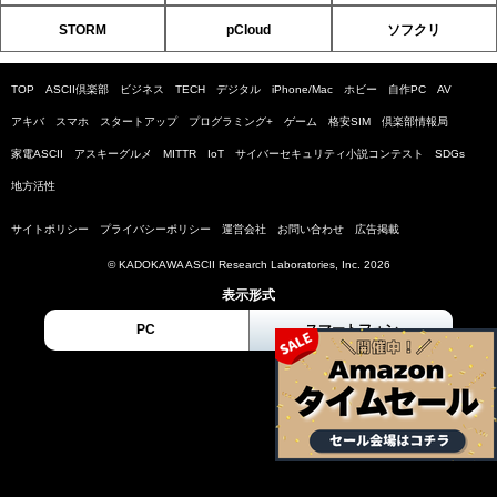
STORM
pCloud
ソフクリ
TOP
ASCII倶楽部
ビジネス
TECH
デジタル
iPhone/Mac
ホビー
自作PC
AV
アキバ
スマホ
スタートアップ
プログラミング+
ゲーム
格安SIM
倶楽部情報局
家電ASCII
アスキーグルメ
MITTR
IoT
サイバーセキュリティ小説コンテスト
SDGs
地方活性
サイトポリシー
プライバシーポリシー
運営会社
お問い合わせ
広告掲載
© KADOKAWA ASCII Research Laboratories, Inc. 2026
表示形式
PC
スマートフォン