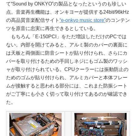
て“Sound by ONKYO”の製品となったというのも珍しい
点。音楽再生機能は、オンキヨーが提供する24bit/96kHz
の高品質音楽配信サイト
“e-onkyo music store”
のコンテン
ツを原音に忠実に再生できるとしている。
もちろん「E-150PCI」をただ増設しただけのPCでは
ない。内部を開けてみると、アルミ製のカバーの裏面に
は天板と両側面に防音シートが貼り付けられ、さらにカ
バーを取り付けるための手回しネジにもゴム製のワッシ
ャが取り付けられている。CPUクーラーには振動防止の
ためのゴムが貼り付けられ、アルミカバーと本体フレー
ムが接触すると思われる部分には、これまた防振シート
がご丁寧にも小さく切って取り付けてあるのが確認でき
た。