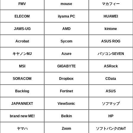
FMV
mouse
マカフィー
ELECOM
iiyama PC
HUAWEI
JAWS-UG
AMD
kintone
Acrobat
Sycom
ASUS ROG
キヤノンMJ
Azure
パソコンSEVEN
MSI
GIGABYTE
ASRock
SORACOM
Dropbox
CData
Backlog
Fortinet
ASUS
JAPANNEXT
ViewSonic
ソフマップ
brand new ME!
Belkin
HP
ヤマハ
Zoom
ソフトバンクのIoT