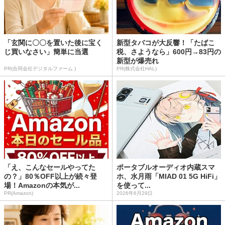
「玄関に〇〇を置いた後に宝く
新型タバコが大反響！「たばこ
じ買いなさい」簡単に当選
税、さようなら」600円→83円の
新型が爆売れ
PR(合同会社デジタルファーム )
PR(株式会社HAL)
「え、こんなセールやってた
ポータブルオーディオ内蔵スマ
の？」80％OFF以上が続々登
ホ、水月雨「MIAD 01 5G HiFi」
場！Amazonの本気が...
を使って...
PR(Amazon)
2026年6月29日