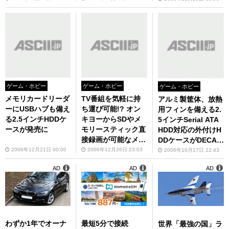
ゲーム・ホビー
ゲーム・ホビー
ゲーム・ホビー
メモリカードリーダ
TV番組を気軽に持
アルミ製筐体、放熱
ーにUSBハブも備え
ち運び可能!? オン
用フィンを備える2.
る2.5インチHDDケ
キヨーからSDやメ
5インチSerial ATA
ースが発売に
モリースティック直
HDD対応の外付けH
接録画が可能なメデ
DDケースがDECAか
ィアレコーダー「W
ら
2006年12月21日 00:00
2006年12月26日 23:03
2006年10月17日 22:43
AVIO VR-1000
AD
AD
AD
J」！
わずか1年でオーナ
最短5分で接続
世界「最強の国」ラ