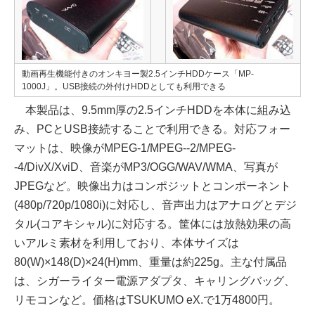
動画再生機能付きのオンキヨー製2.5インチHDDケース「MP-
1000J」。USB接続の外付けHDDとしても利用できる
本製品は、9.5mm厚の2.5インチHDDを本体に組み込
み、PCとUSB接続することで利用できる。対応フォー
マットは、映像がMPEG-1/MPEG--2/MPEG-
-4/DivX/XviD、音楽がMP3/OGG/WAV/WMA、写真が
JPEGなど。映像出力はコンポジットとコンポーネント
(480p/720p/1080i)に対応し、音声出力はアナログとデジ
タル(コアキシャル)に対応する。筐体には放熱効果の高
いアルミ素材を利用しており、本体サイズは
80(W)×148(D)×24(H)mm、重量は約225g。主な付属品
は、シガーライター電源アダプタ、キャリングバッグ、
リモコンなど。価格はTSUKUMO eX.で1万4800円。