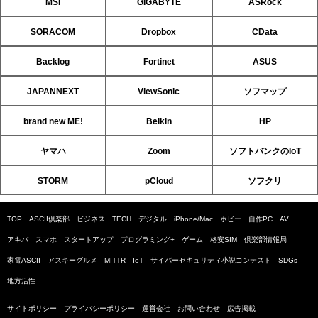
MSI
GIGABYTE
ASRock
SORACOM
Dropbox
CData
Backlog
Fortinet
ASUS
JAPANNEXT
ViewSonic
ソフマップ
brand new ME!
Belkin
HP
ヤマハ
Zoom
ソフトバンクのIoT
STORM
pCloud
ソフクリ
TOP
ASCII倶楽部
ビジネス
TECH
デジタル
iPhone/Mac
ホビー
自作PC
AV
アキバ
スマホ
スタートアップ
プログラミング+
ゲーム
格安SIM
倶楽部情報局
家電ASCII
アスキーグルメ
MITTR
IoT
サイバーセキュリティ小説コンテスト
SDGs
地方活性
サイトポリシー
プライバシーポリシー
運営会社
お問い合わせ
広告掲載