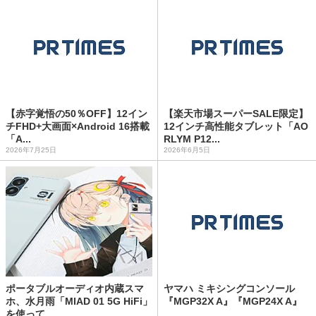
【赤字覚悟の50％OFF】12イン
【楽天市場スーパーSALE限定】
チFHD+大画面×Android 16搭載
12インチ高性能タブレット「AO
「A...
RLYM P12...
2026年7月25日
2026年6月5日
ポータブルオーディオ内蔵スマ
ヤマハ ミキシングコンソール
ホ、水月雨「MIAD 01 5G HiFi」
『MGP32X A』『MGP24X A』
を使って...