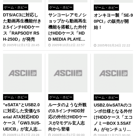
ゲーム・ホビー
ゲーム・ホビー
ゲーム・ホビー
DTS/AC3に対応し
サンコーレアモノシ
オンキヨー製「SE-9
た動画再生機能付き
ョップから動画再生
0PCI」の販売が開
2.5インチHDDケー
機能を搭載した外付
始！
ス「RAPSODY RS
けHDDケース「HD
H-250D」が発売
D MEDIA PLAYE
R」登場!
2005年12月17日 20:45
2005年10月12日 22:57
2005年03月24日 22:22
ゲーム・ホビー
ゲーム・ホビー
ゲーム・ホビー
“eSATA”とUSB2.0
ルータのような外観
USB2.0/eSATAのコ
に対応した安価なS
の3.5インチHDD対
ンボ仕様となる外付
erial ATA対応HDD
応の外付けHDDケー
けHDDケース「エコ
ケース「GW3.5US-
スが2モデル玄人志
ノミーBOX 3.5SAT
UE/CB」が玄人志向
向から登場
A」がセンチュリー
から
から
2006年11月17日 23:28
2006年11月17日 00:00
2006年11月25日 00:00