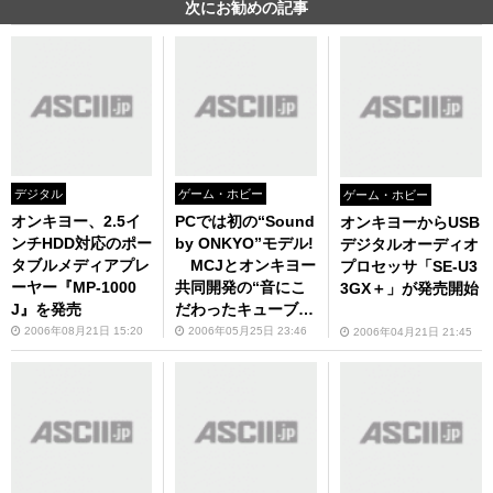
次にお勧めの記事
デジタル
ゲーム・ホビー
ゲーム・ホビー
オンキヨー、2.5イ
PCでは初の“Sound
オンキヨーからUSB
ンチHDD対応のポー
by ONKYO”モデル!
デジタルオーディオ
タブルメディアプレ
MCJとオンキヨー
プロセッサ「SE-U3
ーヤー『MP-1000
共同開発の“音にこ
3GX＋」が発売開始
J』を発売
だわったキューブ型
PC”「EasyCube59
2006年08月21日 15:20
2006年05月25日 23:46
2006年04月21日 21:45
HD」が販売開始に!!