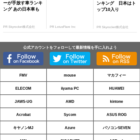
ーが手放す車ランキ
ンキング 日本はト
ング あの日本車も
ップ10入り
PR Skyrocket株式会社
PR LotusFlare Inc
PR Skyrocket株式会社
公式アカウントをフォローして最新情報を手に入れよう
FMV
mouse
マカフィー
ELECOM
iiyama PC
HUAWEI
JAWS-UG
AMD
kintone
Acrobat
Sycom
ASUS ROG
キヤノンMJ
Azure
パソコンSEVEN