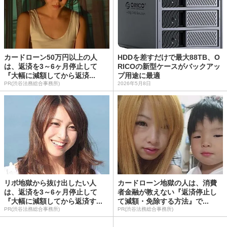
カードローン50万円以上の人
HDDを差すだけで最大88TB、O
は、返済を3～6ヶ月停止して
RICOの新型ケースがバックアッ
『大幅に減額してから返済...
プ用途に最適
PR(渋谷法務総合事務所)
2026年5月8日
リボ地獄から抜け出したい人
カードローン地獄の人は、消費
は、返済を3～6ヶ月停止して
者金融が教えない『返済停止し
『大幅に減額してから返済す...
て減額・免除する方法』で...
PR(渋谷法務総合事務所)
PR(渋谷法務総合事務所)