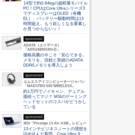
14型で約0.84kgの超軽量モバイル
PC！CPUはCore Ultraシリーズ3
でディスプレーはOLED（有機
EL）、バッテリー駆動時間は13
時間超え。もう欲しくなる要素し
か見つからないッ！
sponsored
ADATA（エイデータ）
「AD5U480016G-D」
価格高騰の今こそ「安心できる」
メモリを。信頼と実績のADATA
DDR5メモリを導入しよう
sponsored
エムエスアイコンピュータージャパン
「MAESTRO 500 WIRELESS」
約1万円でノイキャン、デュアル
接続ってマジ？ MSIのゲーミング
ヘッドセットのコスパがどうかし
ている
sponsored
MSI「Prestige 13 AI+ A3M」レビュー
13インチビジネスノートの理想を
詰め込んだ新型、Core Ultra 9