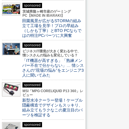
sponsored
茨城県龍ヶ崎市産のゲーミング
PC【MADE IN IBARAKI】
田園風景が広がるSTORMの組み
立て工場を見学！プロの早組み
（しかも丁寧）とBTO PCならで
はの特注PCパーツに大興奮
sponsored
ビジネスIT環境が大きく変わる中で、
情シスさんの悩みも変化している？
「IT機器が高すぎる」「熟練メン
バー不在で分からない」… 情シス
さんの“現場の悩み”をエンジニア3
人に聞いてみた
sponsored
MSI「MPG CORELIQUID P13 360」レ
ビュー
新型水冷クーラー登場！ケーブル
隠蔽構造でデザインもスッキリ、
組み立てもラクなこの夏注目のパ
ーツを検証する
sponsored