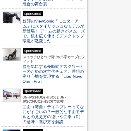
統合の舞台裏
sponsored
好評のViewSonic「モニターアー
ム」にスタイリッシュなモデルが
新登場！ アームの動きがスムーズ
で、机も広く使えてデスクトップ
環境が激変した
sponsored
スイッチひとつで背中のS字カーブにフ
ィット！
腰を気にする長時間デスクワーカ
ーのための次世代チェア。理想の
座り心地を実現する「LiberNovo
Omni Pro」
sponsored
JN-IPS34UQ2-HSC6とJN-
IPSC34UQ2-HSC6で比較
曲面（湾曲）ディスプレーってな
にがすごいの？一般的な平面モデ
ルとの見え方の違いや曲率（R）
の意味、選び方を解説