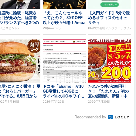
稲盛氏に論破・叱責さ
「え、こんなセールや
【入門ガイド】5分で読
れ目が覚めた。経営者
ってたの？」80％OFF
めるオフィスのセキュ
がバランスすべき2つの
以上が続々登場！Amaz
リティ
背反
onの本気が...
R(ビズヒント)
PR(Amazon)
PR(株式会社アルファーテクノ)
肉厚×にんにく醤油！ 夏
ドコモ「ahamo」が10
たれかつ丼が200円引
の「おろしバーガー」
GB増量して40GBに
き！ 「たれとん」初の
がそそる。8月5日から
ライバルのUQやワイモ
夏の感謝祭、新橋・中
バを意識...
野北口で開催
026年7月30日
2026年7月29日
2026年7月30日
Recommended by