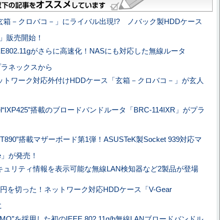
玄箱－クロバコ－」にライバル出現!? ノバック製HDDケース
AS」販売開始！
EEE802.11gがさらに高速化！NASにも対応した無線ルータ
がプラネックスから
ットワーク対応外付けHDDケース「玄箱－クロバコ－」が玄人
tel“IXP425”搭載のブロードバンドルータ「BRC-114IXR」がプラ
8T890”搭載マザーボード第1弾！ASUSTeK製Socket 939対応マ
uxe」が発売！
キュリティ情報を表示可能な無線LAN検知器など2製品が登場
万円を切った！ネットワーク対応HDDケース「V-Gear
に
IMO”を採用した初のIEEE 802.11g/b無線LANブロードバンドル