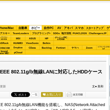
Phone/Mac
自動車
ホビー
自作PC
AV
アキバ
スマホ
ゲ
スタートアップ
アスキー
TeamLeaders
プログラミング+
SDGs
地方活性
PUACL2026
ChallengersJP
パソコン
ゲーミングPC
MSI
ASUS
HP
STORM
SEVEN
ASRock
HUAWEI
ViewSonic
Belkin
ソフトバンクの
Dropbox
CData
Backlog
Fortinet
ヤマハ
Zoom
ORACOM
IoT
brand
pCloud
new ME!
EEE 802.11g/b無線LANに対応したHDDケース
分更新
文● 美和
お気に入り
一覧
802.11g/b無線LAN機能を搭載し、NAS(Network Attached