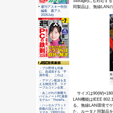
Storage)にも対応
同製品は、無線LAN
週刊アスキー特別
編集 週アス
2026July
ASCII倶楽部
・プロ野球も対象
に、急成長する「予
I
測市場」 これは…
A
・アマゾン配送を支
「
える物流大手、ステ
ーブルコイン企業…
サイズは90(W)×18
・あこがれの旗艦モ
バイルノートPC最新
LAN機能はIEEE 80
モデル=「ThinkPa…
る。無線LAN環境で
・ハッセルブラッド
搭載の頂上カメラ・
た、ルータと同製品を
スマホ「OPPO Fin…