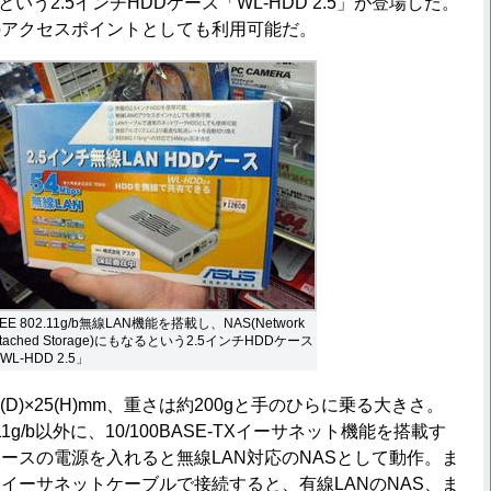
するという2.5インチHDDケース「WL-HDD 2.5」が登場した。
のアクセスポイントとしても利用可能だ。
EEE 802.11g/b無線LAN機能を搭載し、NAS(Network
ttached Storage)にもなるという2.5インチHDDケース
WL-HDD 2.5」
0(D)×25(H)mm、重さは約200gと手のひらに乗る大きさ。
2.11g/b以外に、10/100BASE-TXイーサネット機能を搭載す
ケースの電源を入れると無線LAN対応のNASとして動作。ま
イーサネットケーブルで接続すると、有線LANのNAS、ま