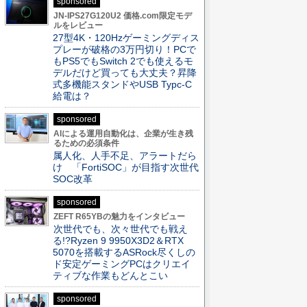
sponsored
JN-IPS27G120U2 価格.com限定モデ
ルをレビュー
27型4K・120Hzゲーミングディス
プレーが破格の3万円切り！PCで
もPS5でもSwitch 2でも使えるモ
デルだけど買っても大丈夫？昇降
式多機能スタンドやUSB Typc-C
給電は？
sponsored
AIによる運用自動化は、企業が生き残
るための必須条件
属人化、人手不足、アラートだら
け 「FortiSOC」が目指す次世代
SOC改革
sponsored
ZEFT R65YBの魅力をインタビュー
次世代でも、次々世代でも戦え
る!?Ryzen 9 9950X3D2＆RTX
5070を搭載するASRock尽くしの
ド安定ゲーミングPCはクリエイ
ティブな作業もどんとこい
sponsored