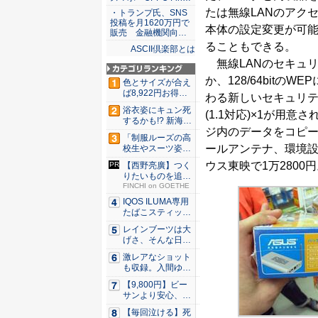
たは無線LANのアク
・トランプ氏、SNS
投稿を月1620万円で
本体の設定変更が可
販売 金融機関向…
ることもできる。
ASCII倶楽部とは
無線LANのセキュリ
か、128/64bit
色とサイズが合え
ば8,922円お得！
わる新しいセキュリティ
メ...
浴衣姿にキュン死
(1.1対応)×1が用
するかも!? 新海ま
ジ内のデータをコピー
きが...
「制服ルーズの高
ールアンテナ、環境
校生やスーツ姿の
OLを演...
ウス東映で1万2800
【西野亮廣】つく
りたいものを追求
できる環...
FINCHI on GOETHE
IQOS ILUMA専用
たばこスティッ
ク...
レインブーツは大
げさ、そんな日
に！ ミズ...
激レアなショット
も収録。入間ゆい
が34周...
【9,800円】ビー
サンより安心、ス
ニー...
【毎回泣ける】死