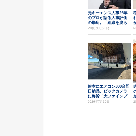
元キーエンス人事25年
のプロが語る人事評価
の勘所。「組織を腐ら
せるNG評価」とは...
PR(ビズヒント)
P
熊本にエアコン300台即
日納品、ビックカメラ
に称賛「大ファインプ
レー」
2026年7月30日
2