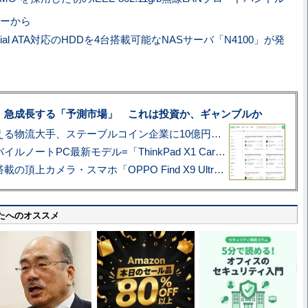
ーから
rial ATA対応のHDDを4台搭載可能なNASサーバ「N4100」が発
、急成長する「予測市場」 これは投資か、ギャンブルか
アマゾン配送を支える物流大手、ステーブルコイン企業に10億円投資のワケ
あこがれの旗艦モバイルノートPC最新モデル=「ThinkPad X1 Carbon Gen 14 Aura Edition」実機レビュー
ハッセルブラッド搭載の頂上カメラ・スマホ「OPPO Find X9 Ultra」実写レビュー=プロが本気で徹底撮影しました!!
たへのオススメ