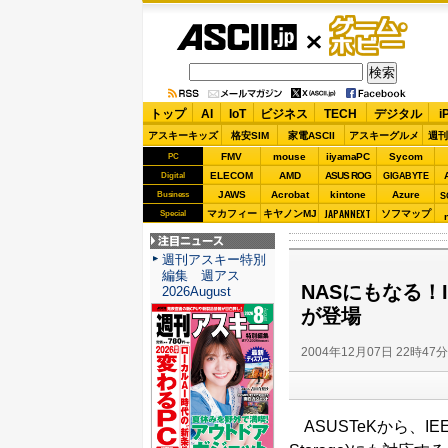
ASCII.jp
ゲーム・
ホビー
トップ
AI
IoT
ビジネス
TECH
デジタル
i
アスキーキッズ
格安SIM
家電ASCII
アスキーグルメ
週刊
FMV
mouse
iiyamaPC
Sycom
PC
ELECOM
AMD
ASUS ROG
Digital
GIGABYTE
JAWS
Acrobat
kintone
Azure
Business
S
JAPANNEXT
マカフィー
キヤノンMJ
ソフマップ
Special
注目ニュース
週刊アスキー特別
編集 週アス
NASにもなる！I
2026August
が登場
2004年12月07日 22時47
ASUSTeKから、IEEE 