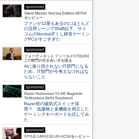
sponsored
Silent Master Noctua Edition X870A
をレビュー
ファンが12基もあるのにほとんど
の活用シーンで35dB以下、サイ
コムのNoctua尽くし静音ゲーミン
グPCがすごすぎた
sponsored
フォーティネット フィールドCTOがAI
とIT部門の付き合い方を語る
AIに振り回されないIT部門になる
ため、IT部門が今考えなければな
らないこと
sponsored
Razer Huntsman V3 HE Magnetic
Tenkeyless 8kHz Keyboard
Razer初の磁気式スイッチ採
用？ 低価格と多機能を両立した
ゲーミングキーボードを試してみ
た
sponsored
STYLE-14FH132-U5-UCSXをレビュー