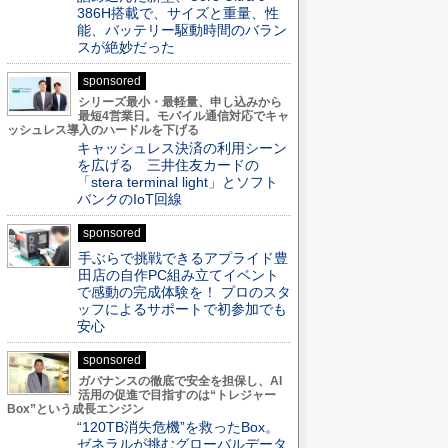
386H搭載で、サイズと重量、性
能、バッテリー駆動時間のバラン
スが絶妙だった
sponsored
シリーズ最小・最軽量、申し込みから
最短4営業日。モバイル通信対応でキャ
ッシュレス導入のハードルを下げる
キャッシュレス決済の利用シーン
を広げる 三井住友カードの
「stera terminal light」とソフト
バンクのIoT回線
sponsored
手ぶらで挑戦できるアプライド豊
田店の自作PC組み立てイベント
で感動の完成体験を！ プロのスタ
ッフによるサポートで初参加でも
安心
sponsored
ガバナンスの徹底で安全を担保し、AI
活用の促進で目指すのは“トレジャー
Box”という成長エンジン
“120TB消失危機”を救ったBox。
ゼネラルが挑むグローバルデータ