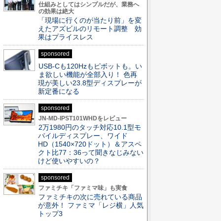
仕組みとしてはシンプルだが、業務へ
の効果は絶大
「現場に行くのが当たり前」を変
えたアズビルのリモート調整 効
果はプライスレス
sponsored
USB-Cも120Hzもピボットも。い
ま欲しい機能が全部入り！ 色再
現が美しい23.8型ディスプレーが
新定番になる
sponsored
JN-MD-IPST101WHDをレビュー
2万1980円のタッチ対応10.1型モ
バイルディスプレー、ワイド
HD（1540×720ドット）＆アスペ
クト比77：36って聞きなじみない
けど使いやすいの？
sponsored
ファミチキ「ファミマ味」も実食
ファミチキの次に売れている商品
が意外！ ファミマ「レジ横」人気
トップ3