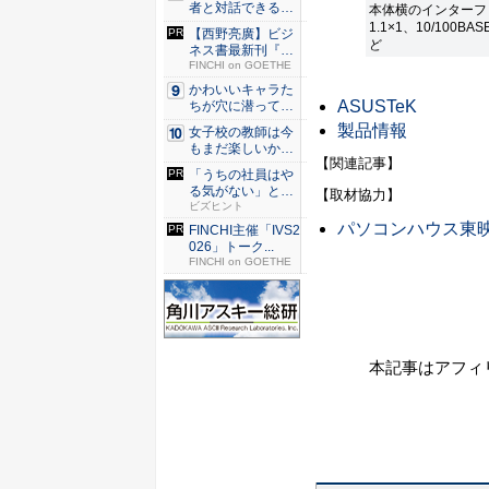
者と対話できる送
本体横のインターフ
り人の成...
1.1×1、10/100B
【西野亮廣】ビジ
ど
ネス書最新刊『北
極星 僕...
FINCHI on GOETHE
かわいいキャラた
ASUSTeK
ちが穴に潜ってひ
どい目に...
製品情報
女子校の教師は今
もまだ楽しいか？
【関連記事】
和山や...
「うちの社員はや
る気がない」と嘆
【取材協力】
くリーダ...
ビズヒント
パソコンハウス東
FINCHI主催「IVS2
026」トーク...
FINCHI on GOETHE
本記事はアフィ