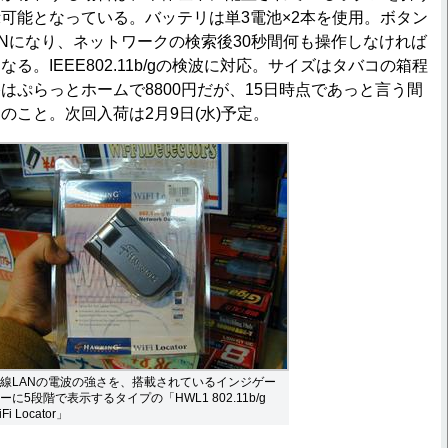
可能となっている。バッテリは単3電池×2本を使用。ボタン
Nになり、ネットワークの検索後30秒間何も操作しなければ
なる。IEEE802.11b/gの検波に対応。サイズはタバコの箱程
はぷらっとホームで8800円だが、15日時点であっと言う間
のこと。次回入荷は2月9日(水)予定。
線LANの電波の強さを、搭載されているインジゲー
ーに5段階で表示するタイプの「HWL1 802.11b/g
iFi Locator」