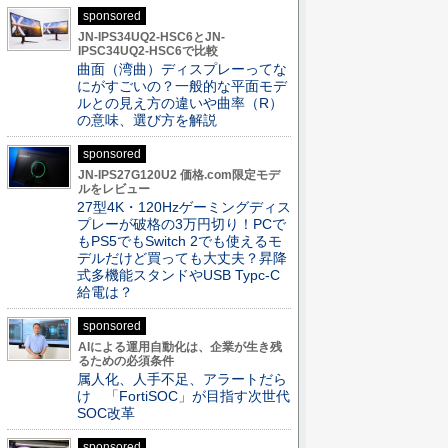
sponsored
JN-IPS34UQ2-HSC6とJN-
IPSC34UQ2-HSC6で比較
曲面（湾曲）ディスプレーってな
にがすごいの？一般的な平面モデ
ルとの見え方の違いや曲率（R）
の意味、選び方を解説
sponsored
JN-IPS27G120U2 価格.com限定モデ
ルをレビュー
27型4K・120Hzゲーミングディス
プレーが破格の3万円切り！PCで
もPS5でもSwitch 2でも使えるモ
デルだけど買っても大丈夫？昇降
式多機能スタンドやUSB Typc-C
給電は？
sponsored
AIによる運用自動化は、企業が生き残
るための必須条件
属人化、人手不足、アラートだら
け 「FortiSOC」が目指す次世代
SOC改革
sponsored