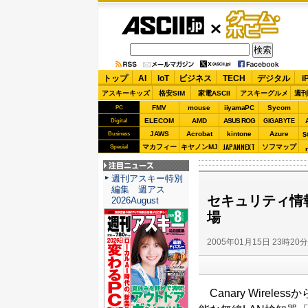
ASCII.jp
ゲーム・
ホビー
トップ
AI
IoT
ビジネス
TECH
デジタル
i
アスキーキッズ
格安SIM
家電ASCII
アスキーグルメ
週刊
FMV
mouse
iiyamaPC
Sycom
PC
ELECOM
AMD
ASUS ROG
Digital
GIGABYTE
JAWS
Acrobat
kintone
Azure
Business
S
JAPANNEXT
マカフィー
キヤノンMJ
ソフマップ
Special
注目ニュース
週刊アスキー特別
編集 週アス
セキュリティ情
2026August
場
2005年01月15日 23時20
Canary Wirel