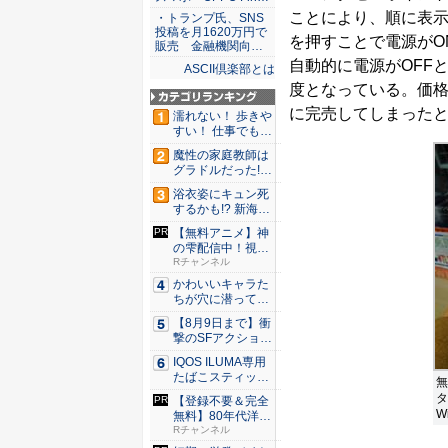
ことにより、順に表示
・トランプ氏、SNS
投稿を月1620万円で
を押すことで電源がO
販売 金融機関向…
自動的に電源がOFFと
ASCII倶楽部とは
度となっている。価格
に完売してしまったと
濡れない！ 歩きや
すい！ 仕事でも履
ける...
魔性の家庭教師は
グラドルだった!?
村雨...
浴衣姿にキュン死
するかも!? 新海ま
きが...
【無料アニメ】神
の雫配信中！視聴
で楽天ポ...
Rチャンネル
かわいいキャラた
ちが穴に潜ってひ
どい目に...
【8月9日まで】衝
撃のSFアクション
『G...
IQOS ILUMA専用
たばこスティッ
無
ク...
タ
【登録不要＆完全
W
無料】80年代洋楽
がRチ...
Rチャンネル