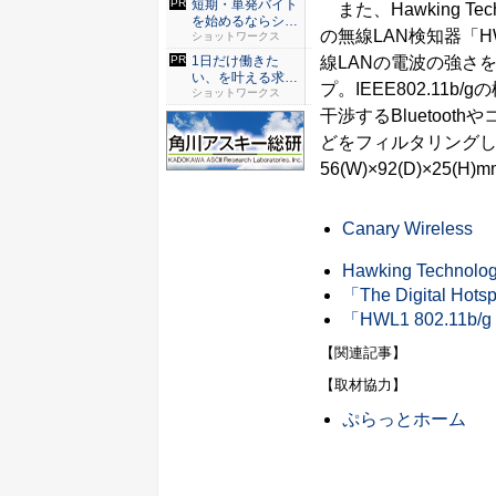
短期・単発バイト
また、Hawking T
を始めるならショ
の無線LAN検知器「HWL
ットワー...
ショットワークス
線LANの電波の強さ
1日だけ働きた
い、を叶える求人
プ。IEEE802.11
サイト
ショットワークス
干渉するBluetoo
どをフィルタリング
56(W)×92(D)×2
Canary Wireless
Hawking Technolo
「The Digital Ho
「HWL1 802.11b/
【関連記事】
【取材協力】
ぷらっとホーム