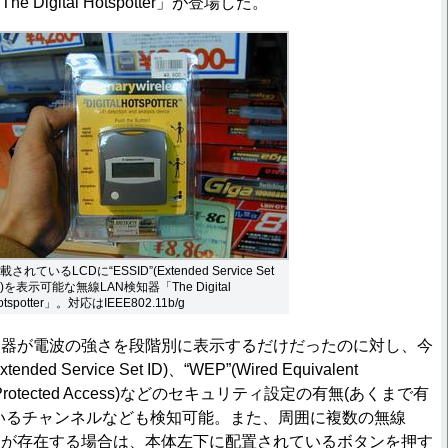
 Digital Hotspotter」が登場した。
載されているLCDに“ESSID”(Extended Service Set
D)を表示可能な無線LAN検知器「The Digital
otspotter」。対応はIEEE802.11b/g
知器が電波の強さを段階別に表示するだけだったのに対し、今
nded Service Set ID)、“WEP”(Wired Equivalent
i-Fi Protected Access)などのセキュリティ設定の有無(あくまで有
いるチャンネルなども検知可能。また、周囲に複数の無線
トが存在する場合は、本体左下に配置されているボタンを押す