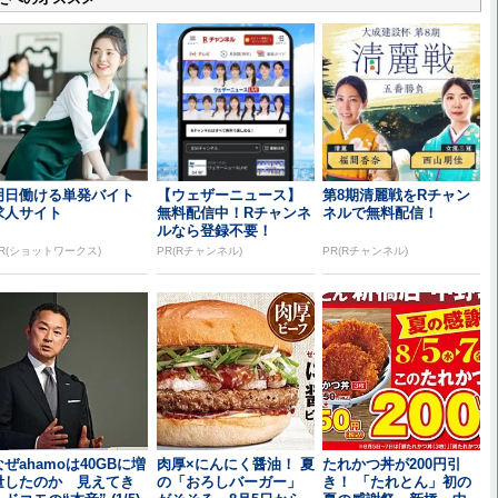
明日働ける単発バイト
【ウェザーニュース】
第8期清麗戦をRチャン
求人サイト
無料配信中！Rチャンネ
ネルで無料配信！
ルなら登録不要！
R(ショットワークス)
PR(Rチャンネル)
PR(Rチャンネル)
なぜahamoは40GBに増
肉厚×にんにく醤油！ 夏
たれかつ丼が200円引
量したのか 見えてき
の「おろしバーガー」
き！ 「たれとん」初の