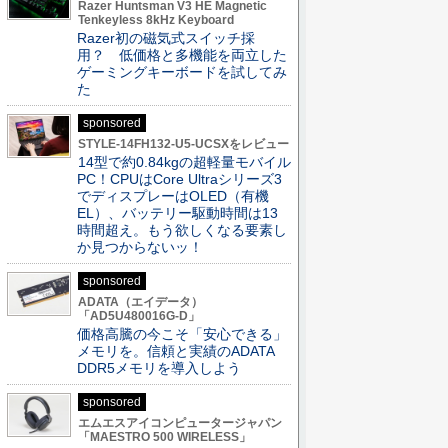
Razer Huntsman V3 HE Magnetic
Tenkeyless 8kHz Keyboard
Razer初の磁気式スイッチ採
用？ 低価格と多機能を両立した
ゲーミングキーボードを試してみ
た
sponsored
STYLE-14FH132-U5-UCSXをレビュー
14型で約0.84kgの超軽量モバイル
PC！CPUはCore Ultraシリーズ3
でディスプレーはOLED（有機
EL）、バッテリー駆動時間は13
時間超え。もう欲しくなる要素し
か見つからないッ！
sponsored
ADATA（エイデータ）
「AD5U480016G-D」
価格高騰の今こそ「安心できる」
メモリを。信頼と実績のADATA
DDR5メモリを導入しよう
sponsored
エムエスアイコンピュータージャパン
「MAESTRO 500 WIRELESS」