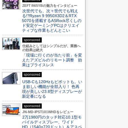
ZEFT R65YBの魅力をインタビュー
次世代でも、次々世代でも戦え
る!?Ryzen 9 9950X3D2＆RTX
5070を搭載するASRock尽くしの
ド安定ゲーミングPCはクリエイ
ティブな作業もどんとこい
sponsored
仕組みとしてはシンプルだが、業務へ
の効果は絶大
「現場に行くのが当たり前」を変
えたアズビルのリモート調整 効
果はプライスレス
sponsored
USB-Cも120Hzもピボットも。い
ま欲しい機能が全部入り！ 色再
現が美しい23.8型ディスプレーが
新定番になる
sponsored
JN-MD-IPST101WHDをレビュー
2万1980円のタッチ対応10.1型モ
バイルディスプレー、ワイド
HD（1540×720ドット）＆アスペ