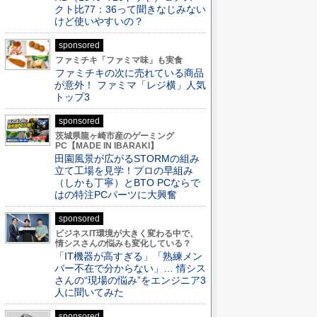
クト比77：36って聞きなじみない
けど使いやすいの？
sponsored
ファミチキ「ファミマ味」も実食
ファミチキの次に売れている商品
が意外！ ファミマ「レジ横」人気
トップ3
sponsored
茨城県龍ヶ崎市産のゲーミング
PC【MADE IN IBARAKI】
田園風景が広がるSTORMの組み
立て工場を見学！プロの早組み
（しかも丁寧）とBTO PCならで
はの特注PCパーツに大興奮
sponsored
ビジネスIT環境が大きく変わる中で、
情シスさんの悩みも変化している？
「IT機器が高すぎる」「熟練メン
バー不在で分からない」… 情シス
さんの“現場の悩み”をエンジニア3
人に聞いてみた
sponsored