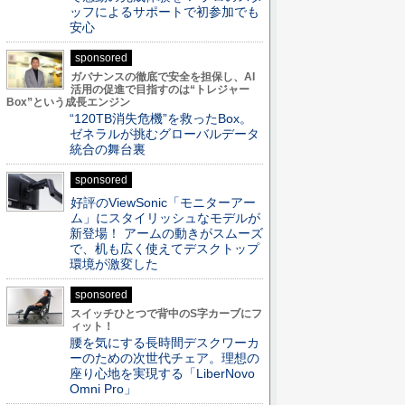
ッフによるサポートで初参加でも
安心
sponsored
ガバナンスの徹底で安全を担保し、AI
活用の促進で目指すのは“トレジャー
Box”という成長エンジン
“120TB消失危機”を救ったBox。
ゼネラルが挑むグローバルデータ
統合の舞台裏
sponsored
好評のViewSonic「モニターアー
ム」にスタイリッシュなモデルが
新登場！ アームの動きがスムーズ
で、机も広く使えてデスクトップ
環境が激変した
sponsored
スイッチひとつで背中のS字カーブにフ
ィット！
腰を気にする長時間デスクワーカ
ーのための次世代チェア。理想の
座り心地を実現する「LiberNovo
Omni Pro」