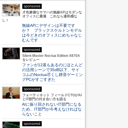
sponsored
才色兼備なヤマハの無線APはモダンな
オフィスに最適 これなら違和感な
し！
無線APにデザインは不要です
か？ ブラックスケルトンモデル
は今どきのオフィスにめちゃなじ
むんです
sponsored
Silent Master Noctua Edition X870A
をレビュー
ファンが12基もあるのにほとんど
の活用シーンで35dB以下、サイ
コムのNoctua尽くし静音ゲーミン
グPCがすごすぎた
sponsored
フォーティネット フィールドCTOがAI
とIT部門の付き合い方を語る
AIに振り回されないIT部門になる
ため、IT部門が今考えなければな
らないこと
sponsored