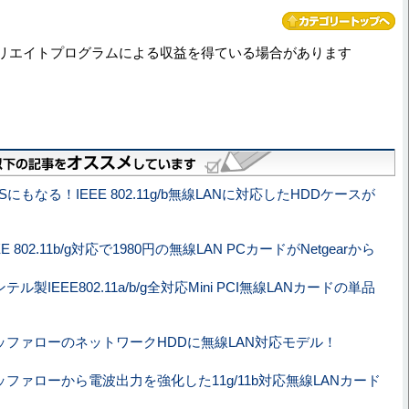
リエイトプログラムによる収益を得ている場合があります
Sにもなる！IEEE 802.11g/b無線LANに対応したHDDケースが
EE 802.11b/g対応で1980円の無線LAN PCカードがNetgearから
テル製IEEE802.11a/b/g全対応Mini PCI無線LANカードの単品
ッファローのネットワークHDDに無線LAN対応モデル！
ッファローから電波出力を強化した11g/11b対応無線LANカード