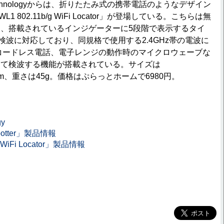
echnologyからは、折りたたみ式の携帯電話のようなデザイン
1 802.11b/g WiFi Locator」が登場している。こちらは無
を、搭載されているインジゲーターに5段階で表示するタイ
b/gの検波に対応しており、同規格で使用する2.4GHz帯の電波に
thやコードレス電話、電子レンジの動作時のマイクロウェーブな
して検波する機能が搭載されている。サイズは
5(H)mm、重さは45g。価格はぷらっとホームで6980円。
gy
tspotter」製品情報
g WiFi Locator」製品情報