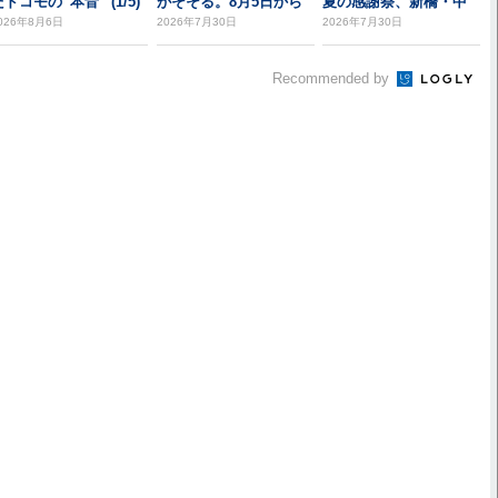
ドコモの“本音” (1/5)
がそそる。8月5日から
夏の感謝祭、新橋・中
野北口で開催
026年8月6日
2026年7月30日
2026年7月30日
Recommended by