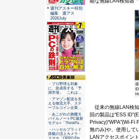
能な無線LAN検知器「The
週刊アスキー特別
編集 週アス
2026July
ASCII倶楽部
・プロ野球も対象
搭
に、急成長する「予
I
測市場」 これは…
H
・アマゾン配送を支
える物流大手、ステ
従来の無線LAN検
ーブルコイン企業…
回の製品は“ESS ID”(Exte
・あこがれの旗艦モ
バイルノートPC最新
Privacy)“WPA”(W
モデル=「ThinkPa…
無のみ)や、使用して
・ハッセルブラッド
搭載の頂上カメラ・
LANアクセスポイン
スマホ「OPPO Fin…