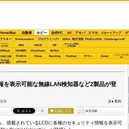
Phone/Mac
自動車
ホビー
自作PC
AV
アキバ
スマホ
ゲ
スタートアップ
アスキー
TeamLeaders
プログラミング+
SDGs
地方活性
PUACL2026
ChallengersJP
パソコン
ゲーミングPC
MSI
ASUS
HP
STORM
SEVEN
ASRock
HUAWEI
ViewSonic
Belkin
ソフトバンクの
Dropbox
CData
Backlog
Fortinet
ヤマハ
Zoom
ORACOM
IoT
brand
pCloud
new ME!
報を表示可能な無線LAN検知器など2製品が登
分更新
文● 美和
お気に入り
一覧
essから、搭載されているLCDに各種のセキュリティ情報を表示可