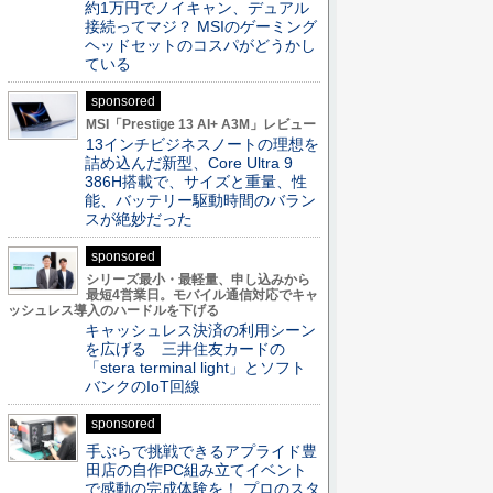
約1万円でノイキャン、デュアル
接続ってマジ？ MSIのゲーミング
ヘッドセットのコスパがどうかし
ている
sponsored
MSI「Prestige 13 AI+ A3M」レビュー
13インチビジネスノートの理想を
詰め込んだ新型、Core Ultra 9
386H搭載で、サイズと重量、性
能、バッテリー駆動時間のバラン
スが絶妙だった
sponsored
シリーズ最小・最軽量、申し込みから
最短4営業日。モバイル通信対応でキャ
ッシュレス導入のハードルを下げる
キャッシュレス決済の利用シーン
を広げる 三井住友カードの
「stera terminal light」とソフト
バンクのIoT回線
sponsored
手ぶらで挑戦できるアプライド豊
田店の自作PC組み立てイベント
で感動の完成体験を！ プロのスタ