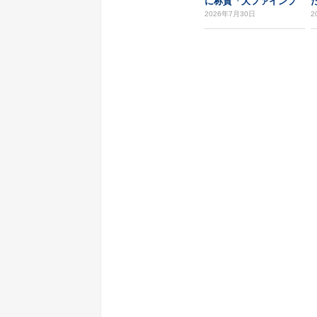
に称賛「大ファインプ
た
レー」
2026年7月30日
2