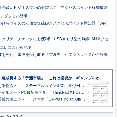
張の多いビジネスマンの必需品？ アクセスポイント検知機能
Nアダプタが登場!
のひらサイズの安価な無線LANアクセスポイント検知器「Wi-Fi
キュリティチェックにも便利! USBメモリ型の無線LANアクセ
エレコムから登場!
波を発し、電波を受け取る「電波男」がプラネックスから登場!
、急成長する「予測市場」 これは投資か、ギャンブルか
アマゾン配送を支える物流大手、ステーブルコイン企業に10億円投資のワケ
あこがれの旗艦モバイルノートPC最新モデル=「ThinkPad X1 Carbon Gen 14 Aura Edition」実機レビュー
ハッセルブラッド搭載の頂上カメラ・スマホ「OPPO Find X9 Ultra」実写レビュー=プロが本気で徹底撮影しました!!
たへのオススメ