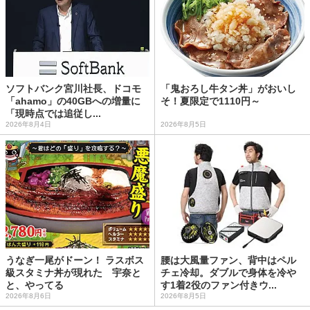
ソフトバンク宮川社長、ドコモ
「鬼おろし牛タン丼」がおいし
「ahamo」の40GBへの増量に
そ！夏限定で1110円～
「現時点では追従し...
2026年8月4日
2026年8月5日
うなぎ一尾がドーン！ ラスボス
腰は大風量ファン、背中はペル
級スタミナ丼が現れた 宇奈と
チェ冷却。ダブルで身体を冷や
と、やってる
す1着2役のファン付きウ...
2026年8月6日
2026年8月5日