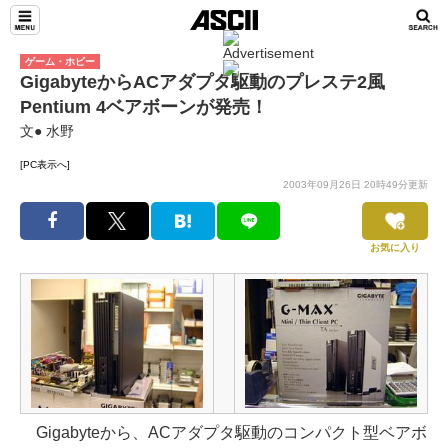
ゲーム・ホビー
GigabyteからACアダプタ駆動のプレステ2風
Pentium 4ベアボーンが発売！
文● 水野
[PC表示へ]
2003年09月26日 20時49分更新
お気に入り
Gigabyteから、ACアダプタ駆動のコンパクト型ベアボ