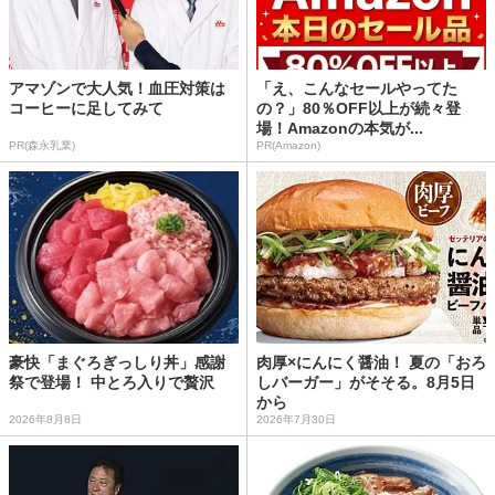
アマゾンで大人気！血圧対策は
「え、こんなセールやってた
コーヒーに足してみて
の？」80％OFF以上が続々登
場！Amazonの本気が...
PR(森永乳業)
PR(Amazon)
豪快「まぐろぎっしり丼」感謝
肉厚×にんにく醤油！ 夏の「おろ
祭で登場！ 中とろ入りで贅沢
しバーガー」がそそる。8月5日
から
2026年8月8日
2026年7月30日