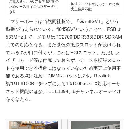
ご覧の通り、ACアダプタ駆動の
拡張スロットがあるがこれは事
ためケースサイズはマザーぎり
実上使用不能
ぎり
マザーボードは当然同社製で、「GA-8IGVT」という
型番が与えられている。“i845GV”ということで、FSBは
533MHzまで、メモリはPC2700(DDR333)DDR SDRAM
までの対応となる。また茶色の拡張スロットが設けられ
ているのが目に付くが、これはPCIスロット。ただしラ
イザーカード等は付属しておらず、ケースも拡張スロッ
トを使用できる構造にはなっていないため事実上使用不
能である点は注意。DIMMスロットは2本、Realtek
製“RTL8100BL”チップによる10/100base-TX対応イーサ
ネット機能のほか、IEEE1394、6チャンネルオーディオ
をそなえる。