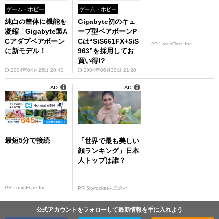
ゲーム・ホビー
ゲーム・ホビー
純白の筐体に機能を
Gigabyte初のキュ
凝縮！Gigabyte製A
ーブ型ベアボーンP
Cアダプベアボーン
Cは“SiS661FX+SiS
PR LotusFlare Inc
に新モデル！
963”を採用してお
買い得!?
2004年04月25日 20:43
2004年06月30日 21:20
AD
AD
最短5分で接続
「世界で最も美しい
顔ランキング」日本
人トップは誰？
PR LotusFlare Inc
PR Skyrocket株式会社
公式アカウントをフォローして最新情報を手に入れよう