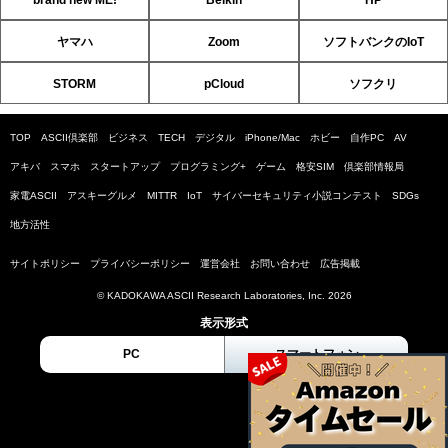
ヤマハ
Zoom
ソフトバンクのIoT
STORM
pCloud
ソフクリ
TOP
ASCII倶楽部
ビジネス
TECH
デジタル
iPhone/Mac
ホビー
自作PC
AV
アキバ
スマホ
スタートアップ
プログラミング+
ゲーム
格安SIM
倶楽部情報局
家電ASCII
アスキーグルメ
MITTR
IoT
サイバーセキュリティ小説コンテスト
SDGs
地方活性
サイトポリシー
プライバシーポリシー
運営会社
お問い合わせ
広告掲載
© KADOKAWA ASCII Research Laboratories, Inc. 2026
表示形式
PC
スマートフォン