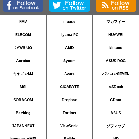
FMV
mouse
マカフィー
ELECOM
iiyama PC
HUAWEI
JAWS-UG
AMD
kintone
Acrobat
Sycom
ASUS ROG
キヤノンMJ
Azure
パソコンSEVEN
MSI
GIGABYTE
ASRock
SORACOM
Dropbox
CData
Backlog
Fortinet
ASUS
JAPANNEXT
ViewSonic
ソフマップ
brand new ME!
Belkin
HP