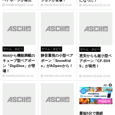
ベアボーンが発売
ジョンが登場！
になった！
2003年04月04日 23:45
2001年10月12日 23:23
2001年12月27日 22:12
ゲーム・ホビー
ゲーム・ホビー
ゲーム・ホビー
Abitから機能満載の
静音重視の小型ベア
恵安からも超小型ベ
キューブ型ベアボー
ボーン「SnowKid
アボーン「CF-SV4
ン「DigiDice」が登
s」がAOpenから！
5」が発売！
場！
2003年10月18日 22:23
2003年12月11日 00:00
2003年12月16日 23:50
AD
最短5分で接続