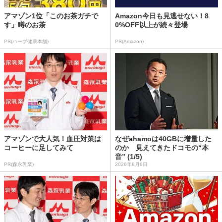
アマゾン1位「このお茶ガチで
Amazon今日も見逃せない！8
す」噂のお茶
0%OFF以上が続々登場
PR(ハーブ健康本舗)
PR(Amazon)
アマゾンで大人気！血圧対策は
なぜahamoは40GBに増量した
コーヒーに足してみて
のか 見えてきたドコモの“本
音” (1/5)
PR(森永乳業)
2026年8月6日