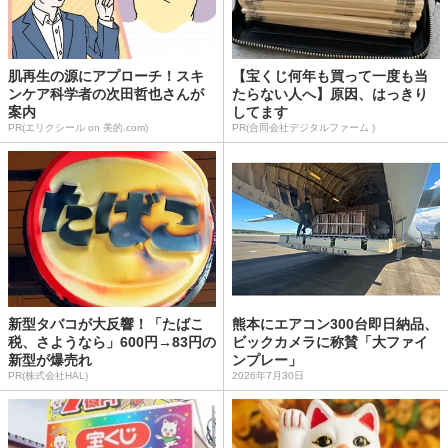
肌再生の源にアプローチ！スキ
【宝くじ何年も買って一度も当
ンケア科学者の次田哲也さんが
たらない人へ】原因、はっきり
案内
してます
PR(エリクシール on 美的.com)
PR(合同会社デジタルファーム )
新型タバコが大反響！「たばこ
熊本にエアコン300台即日納品、
税、さようなら」600円→83円の
ビックカメラに称賛「大ファイ
新型が爆売れ
ンプレー」
PR(株式会社HAL)
2026年7月30日