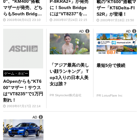
0”、“KM400”搭載
P-8KRA2+」が発売
載の“KT600”搭載マ
マザーが発売、どち
に！South Bridge
ザー「KT6Delta-FI
らもSouth Bridge
には“VT8237”を採
S2R」が登場！
に“VT8237”を採用
用
2003年08月01日 23:10
2003年07月24日 22:15
2003年07月18日 23:50
AD
AD
「アジア最高の美し
最短5分で接続
い顔ランキング」 T
ゲーム・ホビー
op3入りの日本人美
AOpenからも“KT6
女は誰？
00”マザー！サウス
は“VT8235”で1万円
PR Skyrocket株式会社
PR LotusFlare Inc
割れ！
2003年07月17日 22:14
AD