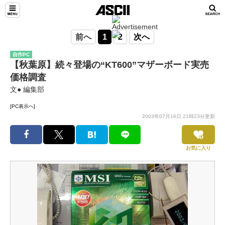
前へ
1
2
次へ
自作PC
【秋葉原】続々登場の“KT600”マザーボード実売
価格調査
文● 編集部
[PC表示へ]
2003年07月16日 21時23分更新
お気に入り