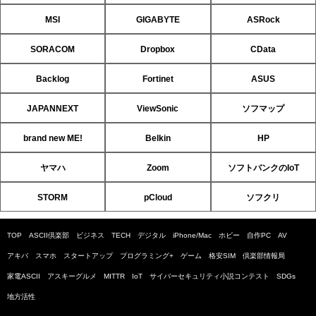
MSI
GIGABYTE
ASRock
SORACOM
Dropbox
CData
Backlog
Fortinet
ASUS
JAPANNEXT
ViewSonic
ソフマップ
brand new ME!
Belkin
HP
ヤマハ
Zoom
ソフトバンクのIoT
STORM
pCloud
ソフクリ
TOP
ASCII倶楽部
ビジネス
TECH
デジタル
iPhone/Mac
ホビー
自作PC
AV
アキバ
スマホ
スタートアップ
プログラミング+
ゲーム
格安SIM
倶楽部情報局
家電ASCII
アスキーグルメ
MITTR
IoT
サイバーセキュリティ小説コンテスト
SDGs
地方活性