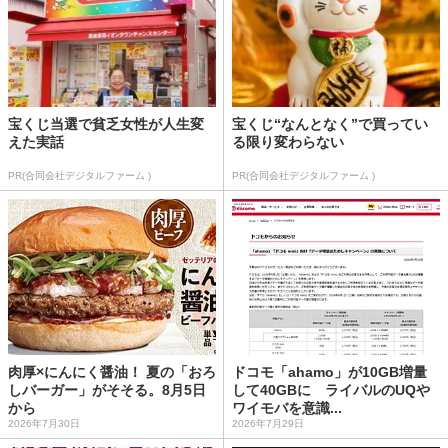
宝くじ当選で貧乏女性が人生変
宝くじ“なんとなく”で買ってい
えた実話
る限り変わらない
PR(合同会社デジタルファーム )
PR(合同会社デジタルファーム )
肉厚×にんにく醤油！ 夏の「おろ
ドコモ「ahamo」が10GB増量
しバーガー」がそそる。8月5日
して40GBに ライバルのUQや
から
ワイモバを意識...
2026年7月30日
2026年7月29日