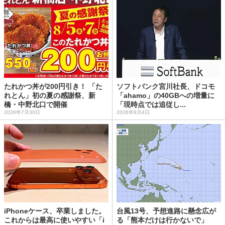
たれかつ丼が200円引き！ 「た
ソフトバンク宮川社長、ドコモ
れとん」初の夏の感謝祭、新
「ahamo」の40GBへの増量に
橋・中野北口で開催
「現時点では追従し...
2026年7月30日
2026年8月4日
iPhoneケース、卒業しました。
台風13号、予想進路に懸念広が
これからは最高に使いやすい「i
る「熊本だけは行かないで」