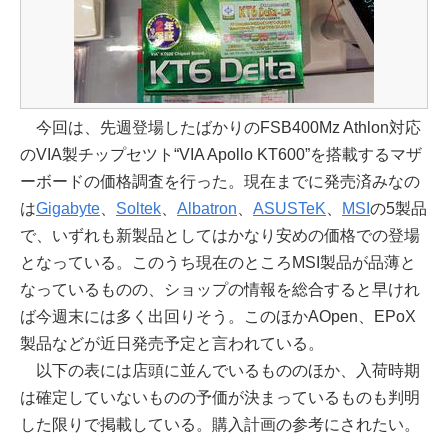
今回は、先週登場したばかりのFSB400Mz Athlon対応
のVIA製チップセツト“VIA Apollo KT600”を搭載するマザ
ーボードの価格調査を行った。現在までに発売済みなの
は
Gigabyte
、
Soltek
、
Albatron
、
ASUSTeK
、
MSI
の5製品
で、いずれも新製品としてはかなり安めの価格での登場
となっている。このうち現在のところMSI製品が品薄と
なっているものの、ショップの情報を総合すると早けれ
ば今週末には多く出回りそう。このほかAOpen、EPoX
製品などが近日発売予定と言われている。
以下の表には店頭に並んでいるもののほか、入荷時期
は確定していないものの予価が決まっているものも判明
した限りで掲載している。購入計画の参考にされたい。