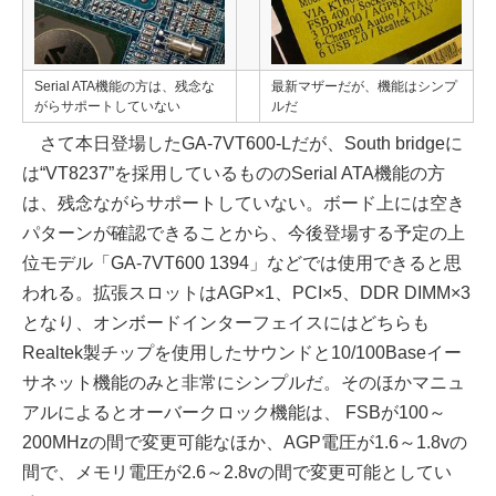
Serial ATA機能の方は、残念な
最新マザーだが、機能はシンプ
がらサポートしていない
ルだ
さて本日登場したGA-7VT600-Lだが、South bridgeに
は“VT8237”を採用しているもののSerial ATA機能の方
は、残念ながらサポートしていない。ボード上には空き
パターンが確認できることから、今後登場する予定の上
位モデル「GA-7VT600 1394」などでは使用できると思
われる。拡張スロットはAGP×1、PCI×5、DDR DIMM×3
となり、オンボードインターフェイスにはどちらも
Realtek製チップを使用したサウンドと10/100Baseイー
サネット機能のみと非常にシンプルだ。そのほかマニュ
アルによるとオーバークロック機能は、 FSBが100～
200MHzの間で変更可能なほか、AGP電圧が1.6～1.8vの
間で、メモリ電圧が2.6～2.8vの間で変更可能としてい