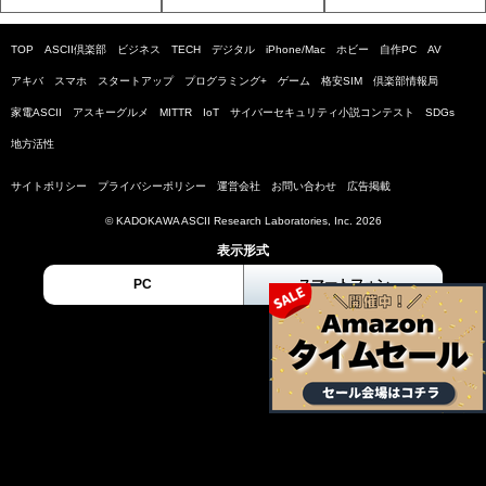
TOP
ASCII倶楽部
ビジネス
TECH
デジタル
iPhone/Mac
ホビー
自作PC
AV
アキバ
スマホ
スタートアップ
プログラミング+
ゲーム
格安SIM
倶楽部情報局
家電ASCII
アスキーグルメ
MITTR
IoT
サイバーセキュリティ小説コンテスト
SDGs
地方活性
サイトポリシー
プライバシーポリシー
運営会社
お問い合わせ
広告掲載
© KADOKAWA ASCII Research Laboratories, Inc. 2026
表示形式
PC
スマートフォン