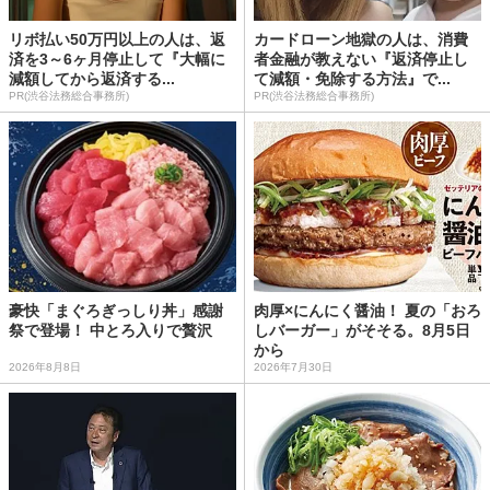
リボ払い50万円以上の人は、返
カードローン地獄の人は、消費
済を3～6ヶ月停止して『大幅に
者金融が教えない『返済停止し
減額してから返済する...
て減額・免除する方法』で...
PR(渋谷法務総合事務所)
PR(渋谷法務総合事務所)
豪快「まぐろぎっしり丼」感謝
肉厚×にんにく醤油！ 夏の「おろ
祭で登場！ 中とろ入りで贅沢
しバーガー」がそそる。8月5日
から
2026年8月8日
2026年7月30日