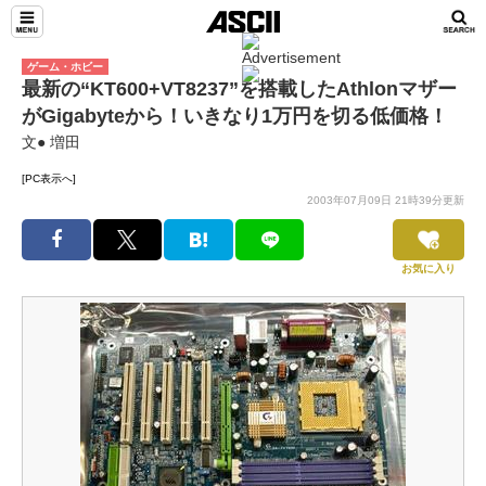
ゲーム・ホビー
最新の“KT600+VT8237”を搭載したAthlonマザー
がGigabyteから！いきなり1万円を切る低価格！
文● 増田
[PC表示へ]
2003年07月09日 21時39分更新
お気に入り