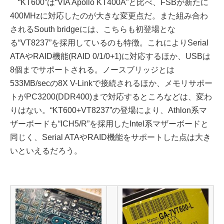
“KT600”は“VIA Apollo KT400A”と比べ、FSBが新たに
400MHzに対応したのが大きな変更点だ。また組み合わ
されるSouth bridgeには、こちらも初登場とな
る“VT8237”を採用しているのも特徴。これによりSerial
ATAやRAID機能(RAID 0/1/0+1)に対応するほか、USBは
8個までサポートされる。ノースブリッジとは
533MB/secの8X V-Linkで接続されるほか、メモリサポー
トがPC3200(DDR400)まで対応するところなどは、変わ
りはない。“KT600+VT8237”の登場により、Athlon系マ
ザーボードも“ICH5/R”を採用したIntel系マザーボードと
同じく、Serial ATAやRAID機能をサポートした点は大き
いといえるだろう。