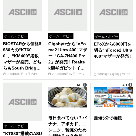
ゲーム・ホビー
ゲーム・ホビー
ゲーム・ホビー
BIOSTARから価格8
Gigabyteから“nFo
EPoXから8000円を
980円の“KT60
rce2 Ultra 400”マザ
切る“nForce2 Ultra
0”、“KM400”搭載
ー「GA-7N400 Pro
400”マザーが発売！
マザーが発売、どち
2」が発売！Realte
らもSouth Bridge
k製ギガビットイー
に“VT8237”を採用
サチップを採用
2003年08月01日 23:10
2003年08月07日 22:17
2003年09月20日 22:33
AD
AD
毎日食べてない？バ
最短5分で接続
ナナ、アボカド、ニ
ゲーム・ホビー
ンニク、腎臓のため
“KT880”搭載のASU