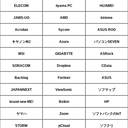
ELECOM
iiyama PC
HUAWEI
JAWS-UG
AMD
kintone
Acrobat
Sycom
ASUS ROG
キヤノンMJ
Azure
パソコンSEVEN
MSI
GIGABYTE
ASRock
SORACOM
Dropbox
CData
Backlog
Fortinet
ASUS
JAPANNEXT
ViewSonic
ソフマップ
brand new ME!
Belkin
HP
ヤマハ
Zoom
ソフトバンクのIoT
STORM
pCloud
ソフクリ