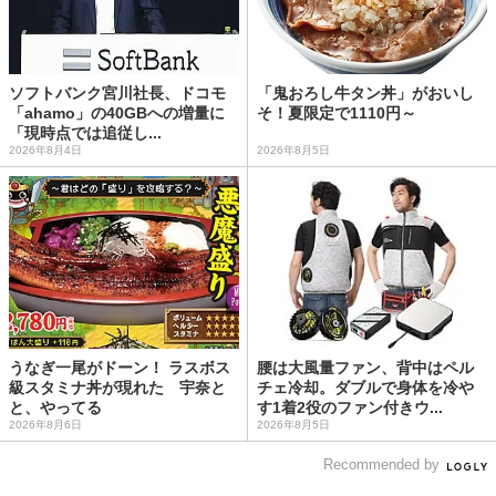
ソフトバンク宮川社長、ドコモ
「鬼おろし牛タン丼」がおいし
「ahamo」の40GBへの増量に
そ！夏限定で1110円～
「現時点では追従し...
2026年8月4日
2026年8月5日
うなぎ一尾がドーン！ ラスボス
腰は大風量ファン、背中はペル
級スタミナ丼が現れた 宇奈と
チェ冷却。ダブルで身体を冷や
と、やってる
す1着2役のファン付きウ...
2026年8月6日
2026年8月5日
Recommended by