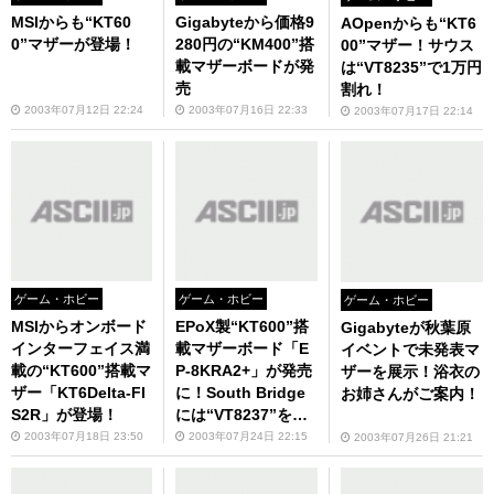
MSIからも“KT60
Gigabyteから価格9
AOpenからも“KT6
0”マザーが登場！
280円の“KM400”搭
00”マザー！サウス
載マザーボードが発
は“VT8235”で1万円
売
割れ！
2003年07月12日 22:24
2003年07月16日 22:33
2003年07月17日 22:14
ゲーム・ホビー
ゲーム・ホビー
ゲーム・ホビー
MSIからオンボード
EPoX製“KT600”搭
Gigabyteが秋葉原
インターフェイス満
載マザーボード「E
イベントで未発表マ
載の“KT600”搭載マ
P-8KRA2+」が発売
ザーを展示！浴衣の
ザー「KT6Delta-FI
に！South Bridge
お姉さんがご案内！
S2R」が登場！
には“VT8237”を採
用
2003年07月18日 23:50
2003年07月24日 22:15
2003年07月26日 21:21