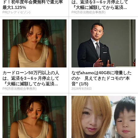
ド！初年度年会費無料で還元率
は、返済を3～6ヶ月停止して
最大1.125%
『大幅に減額してから返済...
PR(クレディセゾン)
PR(渋谷法務総合事務所)
カードローン50万円以上の人
なぜahamoは40GBに増量した
は、返済を3～6ヶ月停止して
のか 見えてきたドコモの“本
『大幅に減額してから返済...
音” (1/5)
PR(渋谷法務総合事務所)
2026年8月6日