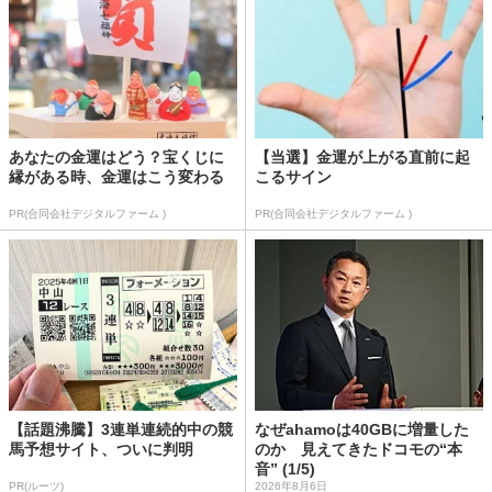
あなたの金運はどう？宝くじに
【当選】金運が上がる直前に起
縁がある時、金運はこう変わる
こるサイン
PR(合同会社デジタルファーム )
PR(合同会社デジタルファーム )
【話題沸騰】3連単連続的中の競
なぜahamoは40GBに増量した
馬予想サイト、ついに判明
のか 見えてきたドコモの“本
音” (1/5)
PR(ルーツ)
2026年8月6日