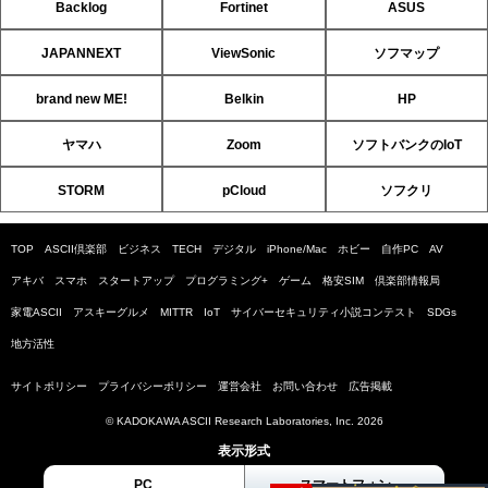
Backlog
Fortinet
ASUS
JAPANNEXT
ViewSonic
ソフマップ
brand new ME!
Belkin
HP
ヤマハ
Zoom
ソフトバンクのIoT
STORM
pCloud
ソフクリ
TOP
ASCII倶楽部
ビジネス
TECH
デジタル
iPhone/Mac
ホビー
自作PC
AV
アキバ
スマホ
スタートアップ
プログラミング+
ゲーム
格安SIM
倶楽部情報局
家電ASCII
アスキーグルメ
MITTR
IoT
サイバーセキュリティ小説コンテスト
SDGs
地方活性
サイトポリシー
プライバシーポリシー
運営会社
お問い合わせ
広告掲載
© KADOKAWA ASCII Research Laboratories, Inc. 2026
表示形式
PC
スマートフォン