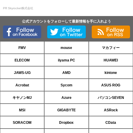
PR Skyrocket株式会社
公式アカウントをフォローして最新情報を手に入れよう
FMV
mouse
マカフィー
ELECOM
iiyama PC
HUAWEI
JAWS-UG
AMD
kintone
Acrobat
Sycom
ASUS ROG
キヤノンMJ
Azure
パソコンSEVEN
MSI
GIGABYTE
ASRock
SORACOM
Dropbox
CData