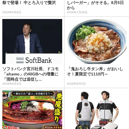
祭で登場！ 中とろ入りで贅沢
しバーガー」がそそる。8月5日
から
2026年8月8日
2026年7月30日
ソフトバンク宮川社長、ドコモ
「鬼おろし牛タン丼」がおいし
「ahamo」の40GBへの増量に
そ！夏限定で1110円～
「現時点では追従し...
2026年8月4日
2026年8月5日