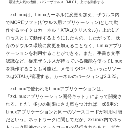
最近大人気の機種、パワーザウルス「MI-C1」上でも動作する
zxLinuxは、Linuxカーネルに変更を加え、ザウルス内
でMOREソフト(ザウルス用アプリケーション)として動
作するマイクロカーネル「XTAL(クリスタル)」上の1プ
ロセスとして動作するようにしたもの。したがって、既
存のザウルス環境に変更を加えることなく、Linuxアプリ
ケーションを利用することができる。また、手書き文字
認識など、従来ザウルスが持っている機能を使ってLinux
を操作することも可能だ。メモリやCPUといったリソー
スはXTALが管理する。カーネルのバージョンは2.3.23。
zxLinuxで使われるLinuxアプリケーションは、
「zxLinuxアプリケーション開発キット」によって開発さ
れる。ただ、多少の制限にさえ気をつければ、x86用の
Linuxアプリケーションと同一のソースコードが利用可能
だという。ネットワークに関してだが、zxLinux内でネッ
トワーク関連のシステムコールが発行されたあと、ザウ