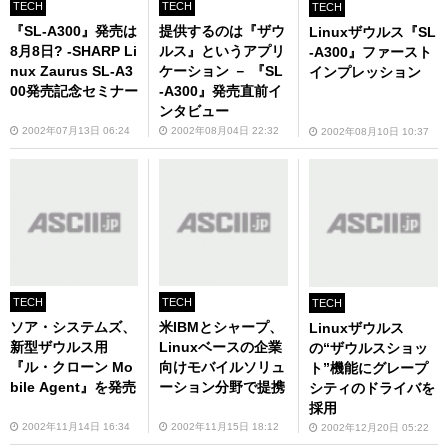
TECH
TECH
TECH
『SL-A300』発売は
提供するのは『ザウ
Linuxザウルス『SL
8月8日? -SHARP Li
ルス』というアプリ
-A300』ファースト
nux Zaurus SL-A3
ケーション － 『SL
インプレッション
00発売記念セミナー
-A300』発売直前イ
ンタビュー
2002年07月13日 06:24
2002年08月04日 22:32
2002年08月10日 10:37
TECH
TECH
TECH
ソア・システムズ、
米IBMとシャープ、
Linuxザウルス
新型ザウルス用
Linuxベースの企業
の“ザウルスショッ
『ル・クローン Mo
向けモバイルソリュ
ト”機能にグレープ
bile Agent』を発売
ーション分野で提携
シティのドライバを
採用
2002年11月14日 16:34
2002年11月15日 18:12
2002年12月20日 05:22