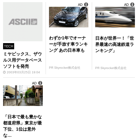
AD
AD
わずか1年でオーナ
日本が世界一！「世
ーが手放す車ランキ
界最速の高速鉄道ラ
TECH
ング あの日本車も
ンキング」
ミヤビックス、ザウ
ルス用データベース
ソフトを発売
PR Skyrocket株式会社
PR Skyrocket株式会社
2003年03月25日 19:04
AD
「日本で最も豊かな
都道府県」東京が最
下位、1位は意外
な…