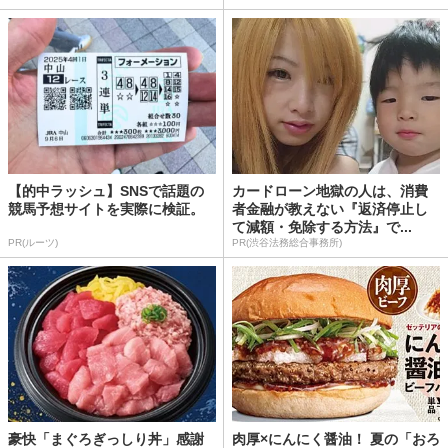
【的中ラッシュ】SNSで話題の
カードローン地獄の人は、消費
競馬予想サイトを実際に検証。
者金融が教えない『返済停止し
て減額・免除する方法』で...
PR(ルーツ)
PR(渋谷法務総合事務所)
豪快「まぐろぎっしり丼」感謝
肉厚×にんにく醤油！ 夏の「おろ