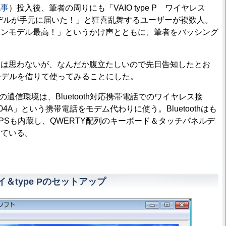
記事
）投入後、筆者の周りにも「VAIO type P ワイヤレス
デルが手元に届いた！」と狂喜乱舞するユーザーが複数人。
ワンモデル最高！」というかけ声とともに、筆者をバッシング
は思わないが、なんだか腹立たしいので先日告知したとお
ワンモデルを借りて使ってみることにした。
Pの通信環境は、Bluetooth対応携帯電話でのワイヤレス接
04A」という携帯電話をモデム代わりに使う。Bluetoothはも
PSも内蔵し、QWERTY配列のキーボード＆タッチパネルデ
している。
ータイ＆type Pのセットアップ