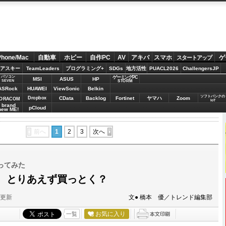
Phone/Mac
自動車
ホビー
自作PC
AV
アキバ
スマホ
ゲ
スタートアップ
アスキー
TeamLeaders
プログラミング+
SDGs
地方活性
PUACL2026
ChallengersJP
パソコン
ゲーミングPC
MSI
ASUS
HP
STORM
SEVEN
ASRock
HUAWEI
ViewSonic
Belkin
ソフトバンクの
Dropbox
CData
Backlog
Fortinet
ヤマハ
Zoom
ORACOM
IoT
brand
pCloud
new ME!
前へ
1
2
3
次へ
ってみた
 P、とりあえず買っとく？
分更新
文● 橋本 優／トレンド編集部
お気に入り
一覧