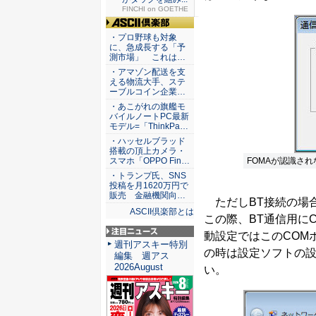
FINCHI on GOETHE
ASCII倶楽部
・プロ野球も対象
に、急成長する「予
測市場」 これは…
・アマゾン配送を支
える物流大手、ステ
ーブルコイン企業…
・あこがれの旗艦モ
バイルノートPC最新
モデル=「ThinkPa…
・ハッセルブラッド
搭載の頂上カメラ・
FOMAが認識さ
スマホ「OPPO Fin…
・トランプ氏、SNS
投稿を月1620万円で
販売 金融機関向…
ただしBT接続の場合
ASCII倶楽部とは
この際、BT通信用にC
動設定ではこのCOM
注目ニュース
週刊アスキー特別
の時は設定ソフトの設
編集 週アス
2026August
い。