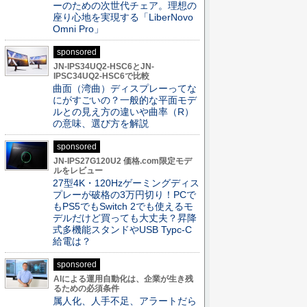
ーのための次世代チェア。理想の
座り心地を実現する「LiberNovo
Omni Pro」
sponsored
JN-IPS34UQ2-HSC6とJN-
IPSC34UQ2-HSC6で比較
曲面（湾曲）ディスプレーってな
にがすごいの？一般的な平面モデ
ルとの見え方の違いや曲率（R）
の意味、選び方を解説
sponsored
JN-IPS27G120U2 価格.com限定モデ
ルをレビュー
27型4K・120Hzゲーミングディス
プレーが破格の3万円切り！PCで
もPS5でもSwitch 2でも使えるモ
デルだけど買っても大丈夫？昇降
式多機能スタンドやUSB Typc-C
給電は？
sponsored
AIによる運用自動化は、企業が生き残
るための必須条件
属人化、人手不足、アラートだら