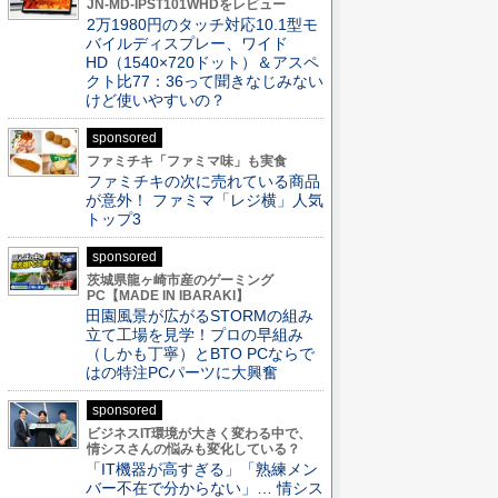
JN-MD-IPST101WHDをレビュー
2万1980円のタッチ対応10.1型モ
バイルディスプレー、ワイド
HD（1540×720ドット）＆アスペ
クト比77：36って聞きなじみない
けど使いやすいの？
sponsored
ファミチキ「ファミマ味」も実食
ファミチキの次に売れている商品
が意外！ ファミマ「レジ横」人気
トップ3
sponsored
茨城県龍ヶ崎市産のゲーミング
PC【MADE IN IBARAKI】
田園風景が広がるSTORMの組み
立て工場を見学！プロの早組み
（しかも丁寧）とBTO PCならで
はの特注PCパーツに大興奮
sponsored
ビジネスIT環境が大きく変わる中で、
情シスさんの悩みも変化している？
「IT機器が高すぎる」「熟練メン
バー不在で分からない」… 情シス