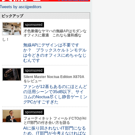
Tweets by asciijpeditors
ピックアップ
sponsored
才色兼備なヤマハの無線APはモダンな
オフィスに最適 これなら違和感な
し！
無線APにデザインは不要です
か？ ブラックスケルトンモデル
は今どきのオフィスにめちゃなじ
むんです
sponsored
Silent Master Noctua Edition X870A
をレビュー
ファンが12基もあるのにほとんど
の活用シーンで35dB以下、サイ
コムのNoctua尽くし静音ゲーミン
グPCがすごすぎた
sponsored
フォーティネット フィールドCTOがAI
とIT部門の付き合い方を語る
AIに振り回されないIT部門になる
ため、IT部門が今考えなければな