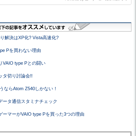
さり解決はXP化? Vista高速化?
pe Pを買わない理由
VAIO type Pとの闘い
Pメッタ切り討論会!!
P 買うならAtom Z540しかない！
e P：データ通信スタミナチェック
ーマーがVAIO type Pを買った3つの理由