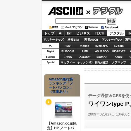
ASCII.jp
デジタル
トップ
AI
IoT
ビジネス
TECH
デジタル
i
アスキーキッズ
格安SIM
家電ASCII
アスキーグルメ
週刊
FMV
mouse
iiyamaPC
Sycom
PC
ELECOM
AMD
ASUS ROG
Digital
GIGABYTE
JAWS
Acrobat
kintone
Azure
Business
S
JAPANNEXT
マカフィー
キヤノンMJ
ソフマップ
Special
Amazon売れ筋
ランキング「ノ
ートパソコン」
（在庫あり）
データ通信＆GPSを使
1
ワイワンtype
2009年02月27日 13時00
【Amazon.co.jp限
定】HP ノートパソ