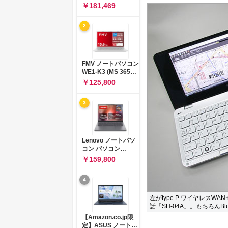
コン 15-fd 15.6イン
￥181,469
チ インテル Core 5
120U メモリ16GB
2
SSD512GB
Windows 11
Microsoft Office
2024搭載 WPS
Office搭載 カメラシ
FMV ノートパソコン
ャッター 指紋認証 薄
WE1-K3 (MS 365
型 Copilotキー搭載
Personal/Copilotキ
￥125,800
ナチュラルシルバー
ー搭載/Win 11/15.6
(BJ0M5PA-AAAI)
型/Core
3
i5/16GB/SSD
512GB/ホワイト)
FMVWK3E15W_AZ
Lenovo ノートパソ
コン パソコン
IdeaPad Slim 3 14.0
￥159,800
インチ AMD
Ryzen™ 5 8640HS
4
メモリ16GB
SSD512GB
Microsoft 365 試用
左がtype P ワイヤレスW
版 Windows11 バッ
話「SH-04A」。もちろんBlu
テリー駆動12.6時間
【Amazon.co.jp限
重量1.39kg ルナグレ
定】ASUS ノートパ