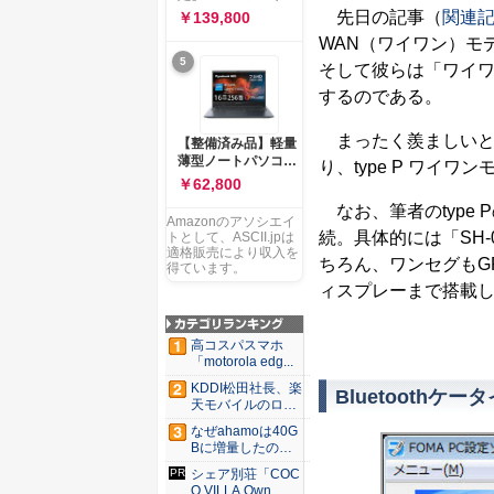
ー 83K9003JJP ノー
ソコン Vivobook 15
先日の記事（
関連
￥139,800
トPC
M1502NAQ 15.6イ
WAN（ワイワン）モ
ンチ AMD Ryzen 7
5
170 メモリ16GB
そして彼らは「ワイ
SSD 512GB
するのである。
Microsoft 365
Personal (24か月版)
搭載 Windows 11 重
まったく羨ましいと
【整備済み品】軽量
量1.7kg Wi-Fi 6E ク
薄型ノートパソコン
り、type P ワイ
ワイエットブルー
dynabook G83 ■
￥62,800
M1502NAQ-
13.3型
R7165BUWS
なお、筆者のtype 
FHD(1920x1080) -
Amazonのアソシエイ
高性能第11世代Core
続。具体的には「SH-
トとして、ASCII.jpは
i5-1135G7 - メモリ
適格販売により収入を
ちろん、ワンセグもG
16GB - SSD 256GB
得ています。
- Webカメラ -
ィスプレーまで搭載
WiFi&Bluetooth -
USB Type-C - MS
Office 2021 - Win11
高コスパスマホ
搭載
「motorola edg...
KDDI松田社長、楽
Bluetoothケ
天モバイルのロー
ミン...
なぜahamoは40G
Bに増量したの
か ...
シェア別荘「COC
O VILLA Own...