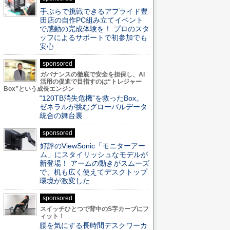
手ぶらで挑戦できるアプライド豊
田店の自作PC組み立てイベント
で感動の完成体験を！ プロのスタ
ッフによるサポートで初参加でも
安心
sponsored
ガバナンスの徹底で安全を担保し、AI
活用の促進で目指すのは“トレジャー
Box”という成長エンジン
“120TB消失危機”を救ったBox。
ゼネラルが挑むグローバルデータ
統合の舞台裏
sponsored
好評のViewSonic「モニターアー
ム」にスタイリッシュなモデルが
新登場！ アームの動きがスムーズ
で、机も広く使えてデスクトップ
環境が激変した
sponsored
スイッチひとつで背中のS字カーブにフ
ィット！
腰を気にする長時間デスクワーカ