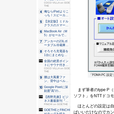
COCO VILLA on GOE
THE
俺ならiPadよりこ
っち！スピーカー
9個...
【決定版】ミドル
クラスのスマート
フォンの...
MacBook Air（M
5）がセールで...
アンカーの23Lポ
ータブル冷蔵庫が
Ama...
そろそろ充電器を
1台にまとめな
い？ An...
全国の絶景ポイン
トにサウナ付きの
シェア別...
COCO VILLA on GOE
THE
「FOMA PC 設
腰は大風量ファ
ン、背中はペルチ
ェ冷却。ダ...
Google Pixelに深
まず筆者のtype P
刻度"高"の...
ソフト」をNTTドコ
【西野亮廣】ビジ
ネス書最新刊『北
極星 僕...
FINCHI on GOETHE
ほとんどの設定は自
GOETHEとFINCHI
ばいいだけなのでカ
がタッグを組み...