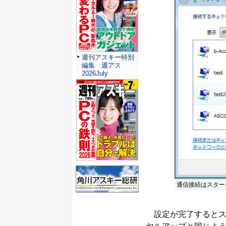
週刊アスキー特別
編集 週アス
2026July
通信接続はスター
設定が完了するとス