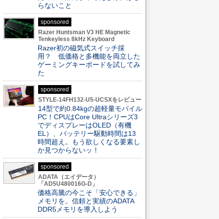
らないこと
sponsored
Razer Huntsman V3 HE Magnetic
Tenkeyless 8kHz Keyboard
Razer初の磁気式スイッチ採
用？ 低価格と多機能を両立した
ゲーミングキーボードを試してみ
た
sponsored
STYLE-14FH132-U5-UCSXをレビュー
14型で約0.84kgの超軽量モバイル
PC！CPUはCore Ultraシリーズ3
でディスプレーはOLED（有機
EL）、バッテリー駆動時間は13
時間超え。もう欲しくなる要素し
か見つからないッ！
sponsored
ADATA（エイデータ）
「AD5U480016G-D」
価格高騰の今こそ「安心できる」
メモリを。信頼と実績のADATA
DDR5メモリを導入しよう