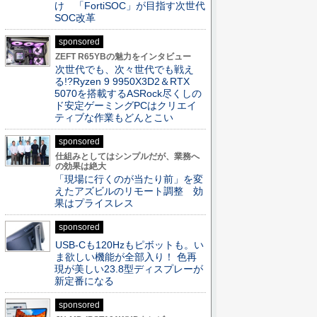
け 「FortiSOC」が目指す次世代
SOC改革
sponsored
ZEFT R65YBの魅力をインタビュー
次世代でも、次々世代でも戦え
る!?Ryzen 9 9950X3D2＆RTX
5070を搭載するASRock尽くしの
ド安定ゲーミングPCはクリエイ
ティブな作業もどんとこい
sponsored
仕組みとしてはシンプルだが、業務へ
の効果は絶大
「現場に行くのが当たり前」を変
えたアズビルのリモート調整 効
果はプライスレス
sponsored
USB-Cも120Hzもピボットも。い
ま欲しい機能が全部入り！ 色再
現が美しい23.8型ディスプレーが
新定番になる
sponsored