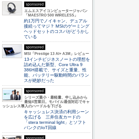
sponsored
エムエスアイコンピュータージャパン
「MAESTRO 500 WIRELESS」
約1万円でノイキャン、デュアル
接続ってマジ？ MSIのゲーミング
ヘッドセットのコスパがどうかし
ている
sponsored
MSI「Prestige 13 AI+ A3M」レビュー
13インチビジネスノートの理想を
詰め込んだ新型、Core Ultra 9
386H搭載で、サイズと重量、性
能、バッテリー駆動時間のバラン
スが絶妙だった
sponsored
シリーズ最小・最軽量、申し込みから
最短4営業日。モバイル通信対応でキャ
ッシュレス導入のハードルを下げる
キャッシュレス決済の利用シーン
を広げる 三井住友カードの
「stera terminal light」とソフト
バンクのIoT回線
sponsored