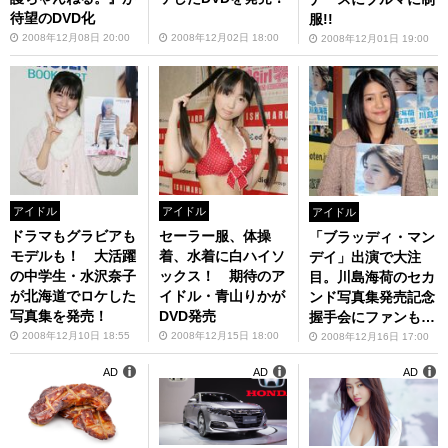
待望のDVD化
服!!
2008年12月08日 20:00
2008年12月02日 18:00
2008年12月01日 19:00
アイドル
アイドル
アイドル
ドラマもグラビアも
セーラー服、体操
「ブラッディ・マン
モデルも！ 大活躍
着、水着に白ハイソ
デイ」出演で大注
の中学生・水沢奈子
ックス！ 期待のア
目。川島海荷のセカ
が北海道でロケした
イドル・青山りかが
ンド写真集発売記念
写真集を発売！
DVD発売
握手会にファンも殺
到
2008年12月10日 18:55
2008年12月15日 18:00
2008年12月16日 17:00
AD
AD
AD