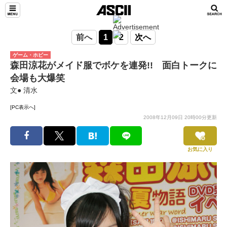
前へ
1
2
次へ
ゲーム・ホビー
森田涼花がメイド服でボケを連発!! 面白トークに
会場も大爆笑
文● 清水
[PC表示へ]
2008年12月09日 20時00分更新
お気に入り