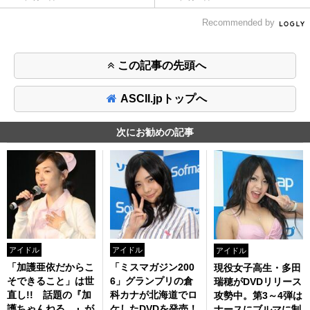
Recommended by
この記事の先頭へ
ASCII.jpトップへ
次にお勧めの記事
アイドル
アイドル
アイドル
「加護亜依だからこ
「ミスマガジン200
現役女子高生・多田
そできること」は世
6」グランプリの倉
瑞穂がDVDリリース
直し!! 話題の『加
科カナが北海道でロ
攻勢中。第3～4弾は
護ちゃんねる。』が
ケしたDVDを発売！
ナースにブルマに制