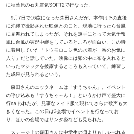
に秋葉原の石丸電気SOFT2で行なった。
9月7日で16歳になった森田さんだが、本作はその直後
に沖縄で撮影された映像とのこと。現地に行ったら台風
に見舞われてしまったが、それを逆手にとって天気予報
風に台風の実況中継をしているところが面白い。この時
に着用していた「トウモロコシ色の水着が一番のお気に
入り」だと話していた。映像には卵の中に布を入れると
いったマジックを披露するところも入っていて、練習し
た成果が見られるという。
森田さんのニックネームは「すうちゃん」。イベント
の呼び込みも「すうちゃ～ん！」というかけ声で盛大に
行na われたが、見事なメイド服で現れてさらに歓声も大
きくなった。この日は3会場でイベントを行なってお
り、ほかの会場ではサンタ姿なども見られた。
ステージ上の森田さんは中学生の頃よりもしゃべれる