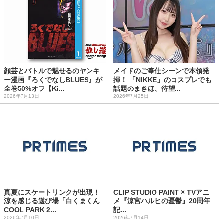
顔芸とバトルで魅せるのヤンキ
メイドのご奉仕シーンで本領発
ー漫画『ろくでなしBLUES』が
揮！ 「NIKKE」のコスプレでも
全巻50%オフ【Ki...
話題のまきほ、待望...
2026年7月13日
2026年7月25日
真夏にスケートリンクが出現！
CLIP STUDIO PAINT × TVアニ
涼を感じる遊び場「白くまくん
メ『涼宮ハルヒの憂鬱』20周年
COOL PARK 2...
記...
2026年7月10日
2026年7月14日