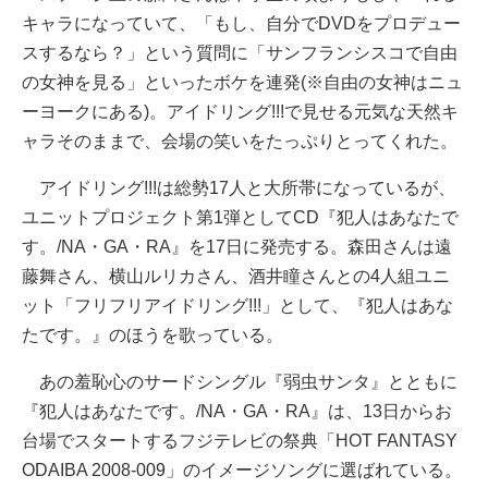
キャラになっていて、「もし、自分でDVDをプロデュー
スするなら？」という質問に「サンフランシスコで自由
の女神を見る」といったボケを連発(※自由の女神はニュ
ーヨークにある)。アイドリング!!!で見せる元気な天然キ
ャラそのままで、会場の笑いをたっぷりとってくれた。
アイドリング!!!は総勢17人と大所帯になっているが、
ユニットプロジェクト第1弾としてCD『犯人はあなたで
す。/NA・GA・RA』を17日に発売する。森田さんは遠
藤舞さん、横山ルリカさん、酒井瞳さんとの4人組ユニ
ット「フリフリアイドリング!!!」として、『犯人はあな
たです。』のほうを歌っている。
あの羞恥心のサードシングル『弱虫サンタ』とともに
『犯人はあなたです。/NA・GA・RA』は、13日からお
台場でスタートするフジテレビの祭典「HOT FANTASY
ODAIBA 2008-009」のイメージソングに選ばれている。