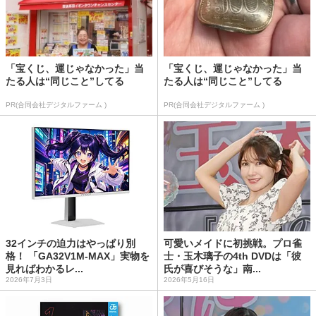
「宝くじ、運じゃなかった」当
「宝くじ、運じゃなかった」当
たる人は“同じこと”してる
たる人は“同じこと”してる
PR(合同会社デジタルファーム )
PR(合同会社デジタルファーム )
32インチの迫力はやっぱり別
可愛いメイドに初挑戦。プロ雀
格！ 「GA32V1M-MAX」実物を
士・玉木璃子の4th DVDは「彼
見ればわかるレ...
氏が喜びそうな」南...
2026年7月3日
2026年5月16日