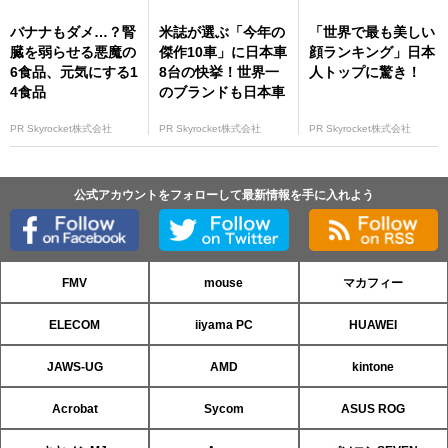
バナナもダメ…？腎
米誌が選ぶ「今年の
「世界で最も美しい
臓を弱らせる悪魔の
傑作10車」に日本車
顔ランキング」日本
6食品、元気にする1
8台の快挙！世界一
人トップに驚き！
4食品
のブランドも日本車
PR Skyrocket株式会社
PR Skyrocket株式会社
PR Skyrocket株式会社
公式アカウントをフォローして最新情報を手に入れよう
FMV
mouse
マカフィー
ELECOM
iiyama PC
HUAWEI
JAWS-UG
AMD
kintone
Acrobat
Sycom
ASUS ROG