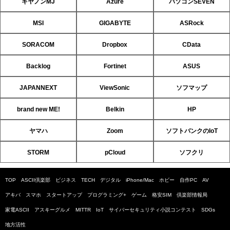
キヤノンMJ
Azure
パソコンSEVEN
MSI
GIGABYTE
ASRock
SORACOM
Dropbox
CData
Backlog
Fortinet
ASUS
JAPANNEXT
ViewSonic
ソフマップ
brand new ME!
Belkin
HP
ヤマハ
Zoom
ソフトバンクのIoT
STORM
pCloud
ソフクリ
TOP
ASCII倶楽部
ビジネス
TECH
デジタル
iPhone/Mac
ホビー
自作PC
AV
アキバ
スマホ
スタートアップ
プログラミング+
ゲーム
格安SIM
倶楽部情報局
家電ASCII
アスキーグルメ
MITTR
IoT
サイバーセキュリティ小説コンテスト
SDGs
地方活性