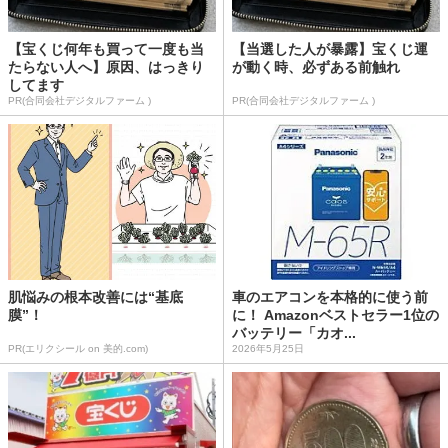
【宝くじ何年も買って一度も当
【当選した人が暴露】宝くじ運
たらない人へ】原因、はっきり
が動く時、必ずある前触れ
してます
PR(合同会社デジタルファーム )
PR(合同会社デジタルファーム )
肌悩みの根本改善には“基底
車のエアコンを本格的に使う前
膜”！
に！ Amazonベストセラー1位の
バッテリー「カオ...
PR(エリクシール on 美的.com)
2026年5月25日