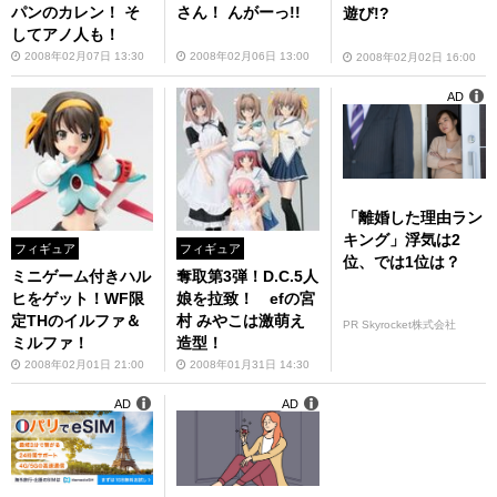
パンのカレン！ そ
さん！ んがーっ!!
遊び!?
してアノ人も！
2008年02月07日 13:30
2008年02月06日 13:00
2008年02月02日 16:00
AD
「離婚した理由ラン
キング」浮気は2
フィギュア
フィギュア
位、では1位は？
ミニゲーム付きハル
奪取第3弾！D.C.5人
ヒをゲット！WF限
娘を拉致！ efの宮
定THのイルファ＆
村 みやこは激萌え
PR Skyrocket株式会社
ミルファ！
造型！
2008年02月01日 21:00
2008年01月31日 14:30
AD
AD