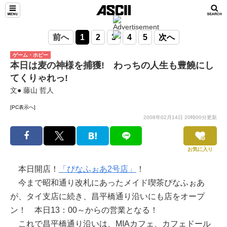
前へ
1
2
3
4
5
次へ
ゲーム・ホビー
本日は麦の神様を捕獲! わっちの人生も豊饒にし
てくりゃれっ!
文● 藤山 哲人
[PC表示へ]
2008年02月14日 20時00分更新
お気に入り
本日開店！
「ぴなふぉあ2号店」
！
今まで昭和通り改札にあったメイド喫茶ぴなふぉあ
が、タイ支店に続き、昌平橋通り沿いにも店をオープ
ン！ 本日13：00～からの営業となる！
これで昌平橋通り沿いは、MIAカフェ、カフェドール