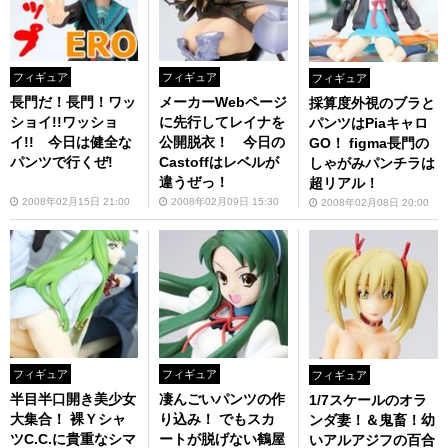
フィギュア
フィギュア
フィギュア
長門だ！長門！ワッ
メーカーWebページ
採算度外視のブラと
ショイ!!ワッショ
に先行してレイナを
パンツはPiaキャロ
イ!! 今日は健全な
公開脱衣！ 今日の
GO！ figma長門の
パンツで行くぜ!
Castoffはレベルが
しゃがみパンチラは
違うぜっ！
超リアル！
2008年02月15日 21:00
2008年02月09日 15:30
2008年02月08日 20:00
フィギュア
フィギュア
フィギュア
半目半口開き美少女
凄んごいパンツの作
1/7スケールのオラ
大集合！ 裸Ｙシャ
り込み！ でもスカ
ンダ妻！＆鬼畜！幼
ツC.C.に貴重なシマ
ートが脱げない鶴屋
いアルアジフの百合