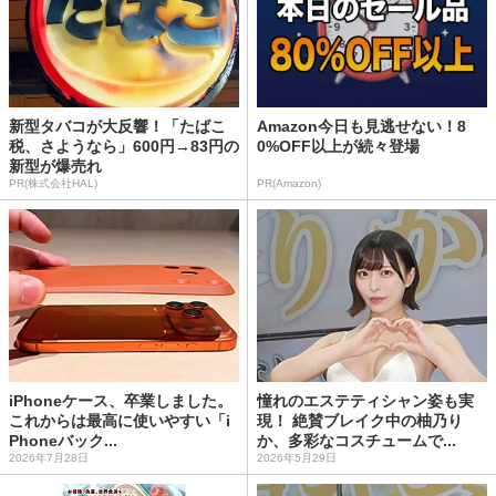
新型タバコが大反響！「たばこ
Amazon今日も見逃せない！8
税、さようなら」600円→83円の
0%OFF以上が続々登場
新型が爆売れ
PR(株式会社HAL)
PR(Amazon)
iPhoneケース、卒業しました。
憧れのエステティシャン姿も実
これからは最高に使いやすい「i
現！ 絶賛ブレイク中の柚乃り
Phoneバック...
か、多彩なコスチュームで...
2026年7月28日
2026年5月29日