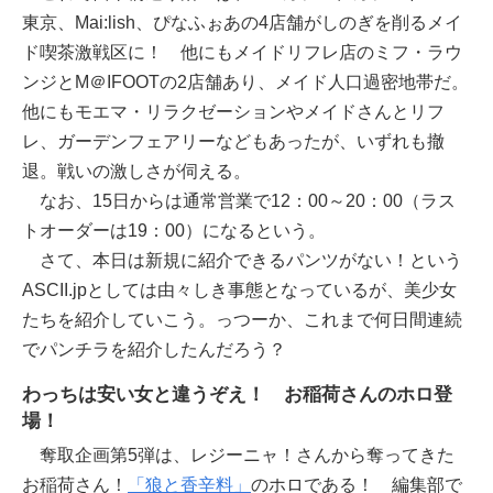
東京、Mai:lish、ぴなふぉあの4店舗がしのぎを削るメイ
ド喫茶激戦区に！ 他にもメイドリフレ店のミフ・ラウ
ンジとM＠IFOOTの2店舗あり、メイド人口過密地帯だ。
他にもモエマ・リラクゼーションやメイドさんとリフ
レ、ガーデンフェアリーなどもあったが、いずれも撤
退。戦いの激しさが伺える。
なお、15日からは通常営業で12：00～20：00（ラス
トオーダーは19：00）になるという。
さて、本日は新規に紹介できるパンツがない！という
ASCII.jpとしては由々しき事態となっているが、美少女
たちを紹介していこう。っつーか、これまで何日間連続
でパンチラを紹介したんだろう？
わっちは安い女と違うぞえ！ お稲荷さんのホロ登
場！
奪取企画第5弾は、レジーニャ！さんから奪ってきた
お稲荷さん！
「狼と香辛料」
のホロである！ 編集部で