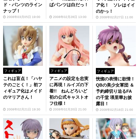
ド・パンツのライン
ばパンツは白だっ！
ア化！ ソレはイイ
ナップ！
のかっ！
2008年03月05日 19:00
2008年02月28日 13:00
2008年02月27日 11:00
フィギュア
フィギュア
フィギュア
これは盲点！「ハヤ
アニメの設定を忠実
恍惚の表情に欲情！
テのごとく！」初フ
に再現！ルイズの下
QBの美少女軍団 ＆
ィギュア化はメイド
着!! ねんどろいど
予約締切り迫るFA
のマリアさん！
初の公式キャストオ
の千堂 瑛里華お披
フ仕様！
露目！
2008年02月21日 19:30
2008年02月20日 21:00
2008年02月16日 21:00