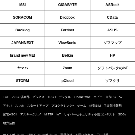
MSI
GIGABYTE
ASRock
SORACOM
Dropbox
CData
Backlog
Fortinet
ASUS
JAPANNEXT
ViewSonic
ソフマップ
brand new ME!
Belkin
HP
ヤマハ
Zoom
ソフトバンクのIoT
STORM
pCloud
ソフクリ
TOP
ASCII倶楽部
ビジネス
TECH
デジタル
iPhone/Mac
ホビー
自作PC
AV
アキバ
スマホ
スタートアップ
プログラミング+
ゲーム
格安SIM
倶楽部情報局
家電ASCII
アスキーグルメ
MITTR
IoT
サイバーセキュリティ小説コンテスト
SDGs
地方活性
サイトポリシー
プライバシーポリシー
運営会社
お問い合わせ
広告掲載