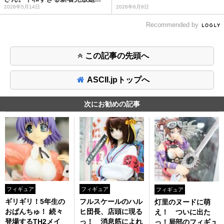
2026年5月14日
2026年6月8日
Recommended by
この記事の先頭へ
ASCII.jpトップへ
次にお勧めの記事
フィギュア
フィギュア
フィギュア
ギリギリ！5年生の
フルスケールのハル
灯里のヌードに萌
おぱんちゅ！ 続々
ヒ団長、店頭に現る
え！ ついに出た
登場するTH2メイ
っ！ 消息筋によれ
っ！局部のフィギュ