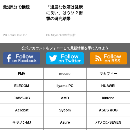
最短5分で接続
「適度な飲酒は健康
に良い」はウソ？衝
撃の研究結果
PR LotusFlare Inc
PR Skyrocket株式会社
公式アカウントをフォローして最新情報を手に入れよう
FMV
mouse
マカフィー
ELECOM
iiyama PC
HUAWEI
JAWS-UG
AMD
kintone
Acrobat
Sycom
ASUS ROG
キヤノンMJ
Azure
パソコンSEVEN