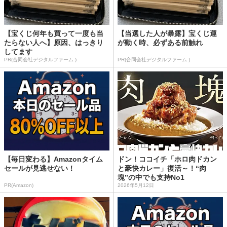
【宝くじ何年も買って一度も当
【当選した人が暴露】宝くじ運
たらない人へ】原因、はっきり
が動く時、必ずある前触れ
してます
PR(合同会社デジタルファーム )
PR(合同会社デジタルファーム )
【毎日変わる】Amazonタイム
ドン！ココイチ「ホロ肉ドカン
セールが見逃せない！
と豪快カレー」復活～！“肉
塊”の中でも支持No1
PR(Amazon)
2026年5月12日